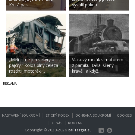
Krutá past…
vysolil pokutu…
„Měli jsme jen sekyry a
Vlakový mrzák s motorem
pajcry.“ Kolos plný železa
z parníku: Dělal šílený
rozdrtil motorák.…
kravál, a když…
|
|
|
NASTAVENÍ SOUKROMÍ
ETICKÝ KODEX
OCHRANA SOUKROMÍ
COOKIES
|
|
O NÁS
KONTAKT
Copyright © 2020-2026
RailTarget.eu