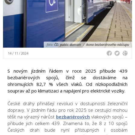
foto:
ČD, public domain
/
ikona bezbariérového nástupu
14 / 11 / 2024
S novým jízdním řádem v roce 2025 přibude 439
bezbariérových spojů, čímž se dostáváme na
ohromujících 82,7 % všech vlaků. Od nízkopodlažních
souprav až po klimatizaci a napájení pro elektrické vozíky.
České dráhy přinášejí revoluci v dostupnosti železniční
dopravy. V jízdním řádu pro rok 2025 se cestující mohou
těšit na výrazný nárůst
bezbariérových
vlakových spojů –
přibude jich celkem 439. Znamená to, že 8 z 10 spojů
Českých drah bude nyní přístupných i osobám