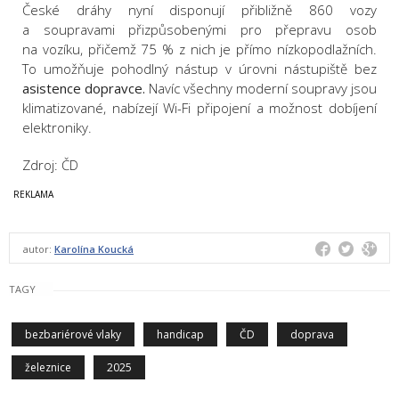
České dráhy nyní disponují přibližně 860 vozy
a soupravami přizpůsobenými pro přepravu osob
na vozíku, přičemž 75 % z nich je přímo nízkopodlažních.
To umožňuje pohodlný nástup v úrovni nástupiště bez
asistence dopravce.
Navíc všechny moderní soupravy jsou
klimatizované, nabízejí Wi-Fi připojení a možnost dobíjení
elektroniky.
Zdroj: ČD
autor:
Karolína Koucká
TAGY
bezbariérové vlaky
handicap
ČD
doprava
železnice
2025