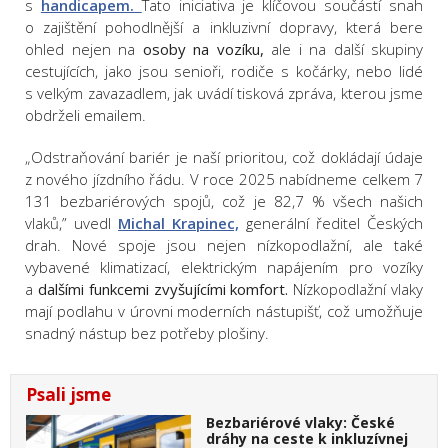
s
handicapem.
Tato iniciativa je klíčovou součástí snah
o zajištění pohodlnější a inkluzivní dopravy, která bere
ohled nejen na
osoby na vozíku,
ale i na další skupiny
cestujících, jako jsou senioři, rodiče s kočárky, nebo lidé
s velkým zavazadlem, jak uvádí tisková zpráva, kterou jsme
obdrželi emailem.
„Odstraňování bariér je naší prioritou, což dokládají údaje
z nového jízdního řádu. V roce 2025 nabídneme celkem 7
131 bezbariérových spojů, což je 82,7 % všech našich
vlaků,” uvedl
Michal Krapinec,
generální ředitel Českých
drah. Nové spoje jsou nejen nízkopodlažní, ale také
vybavené klimatizací, elektrickým napájením pro vozíky
a
dalšími funkcemi zvyšujícími komfort.
Nízkopodlažní vlaky
mají podlahu v úrovni moderních nástupišť, což umožňuje
snadný nástup bez potřeby plošiny.
Psali jsme
Bezbariérové vlaky: České
dráhy na ceste k inkluzívnej