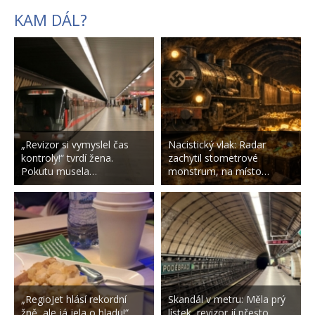
KAM DÁL?
„Revizor si vymyslel čas
Nacistický vlak: Radar
kontroly!“ tvrdí žena.
zachytil stometrové
Pokutu musela…
monstrum, na místo…
„RegioJet hlásí rekordní
Skandál v metru: Měla prý
žně, ale já jela o hladu!“
lístek, revizor jí přesto