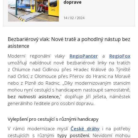
doprave
14 / 02 / 2024
Bezbariérový vlak: Nové tratě a pohodlný nástup bez
asistence
Moderní regionální vlaky
RegioPanter
a
RegioFox
umožňují nabídnout nové bezbariérové linky na tratích
z Chlumce nad Cidlinou přes Hradec Králové do Týniště
nad Orlicí, z Olomouce přes Přerov do Hranic na Moravě
nebo z Plzně do Radnic. „Díky modernizovaným stanicím
mohou nyní cestující s handicapem nastoupit samostatně,
bez nutnosti asistence,
” doplňuje Jiří Ješeta, náměstek
generálního ředitele pro osobní dopravu.
Vylepšení pro cestující s různými handicapy
V rámci modernizace myslí
České dráhy
i na potřeby
cestujících s různými
typy postižení.
Nevidomí mohou