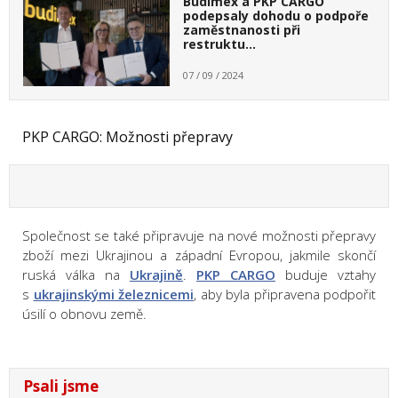
Budimex a PKP CARGO
podepsaly dohodu o podpoře
zaměstnanosti při
restruktu…
07 / 09 / 2024
PKP CARGO: Možnosti přepravy
Společnost se také připravuje na nové možnosti přepravy
zboží mezi
Ukrajinou a západní Evropou,
jakmile skončí
ruská válka na
Ukrajině
.
PKP CARGO
buduje vztahy
s
ukrajinskými železnicemi
, aby byla připravena podpořit
úsilí o obnovu země.
Psali jsme