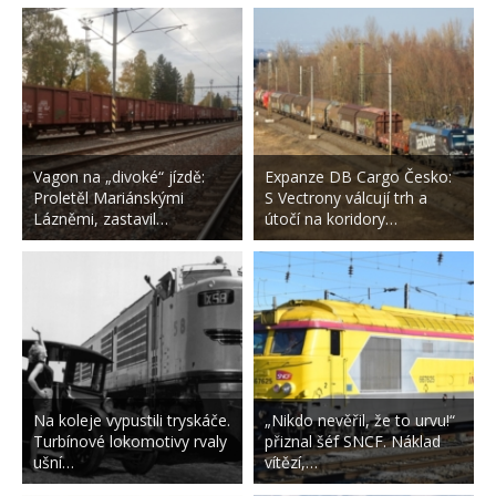
Vagon na „divoké“ jízdě:
Expanze DB Cargo Česko:
Proletěl Mariánskými
S Vectrony válcují trh a
Lázněmi, zastavil…
útočí na koridory…
Na koleje vypustili tryskáče.
„Nikdo nevěřil, že to urvu!“
Turbínové lokomotivy rvaly
přiznal šéf SNCF. Náklad
ušní…
vítězí,…