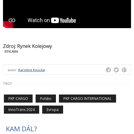
Zdroj: Rynek Kolejowy
autor:
Karolína Koucká
TAGY
PKP CARGO
Polsko
PKP CARGO INTERNATIONAL
InnoTrans 2024
Evropa
KAM DÁL?