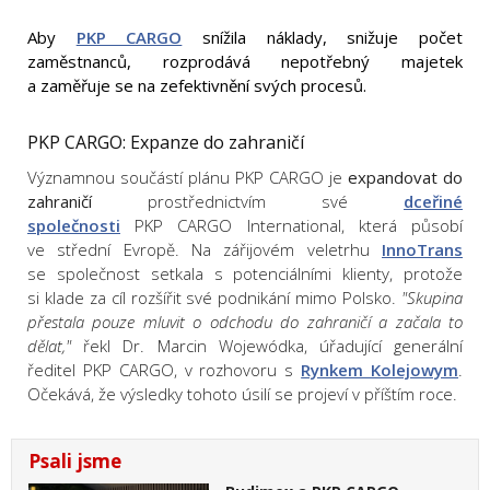
Aby
PKP CARGO
snížila náklady,
snižuje počet
zaměstnanců
, rozprodává nepotřebný majetek
a zaměřuje se na zefektivnění svých procesů.
PKP CARGO: Expanze do zahraničí
Významnou součástí plánu PKP CARGO je
expandovat do
zahraničí
prostřednictvím své
dceřiné
společnosti
PKP CARGO International
, která působí
ve střední Evropě. Na
zářijovém veletrhu
InnoTrans
se společnost setkala s potenciálními klienty, protože
si klade za cíl rozšířit své podnikání mimo Polsko.
"Skupina
přestala pouze mluvit o odchodu do zahraničí a začala to
dělat,"
řekl Dr. Marcin Wojewódka, úřadující generální
ředitel PKP CARGO, v rozhovoru s
Rynkem Kolejowym
.
Očekává, že výsledky tohoto úsilí se projeví v příštím roce.
Psali jsme