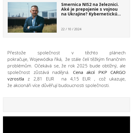
Smernica NIS2 na železnici.
Aké je prepojenie s vojnou
na Ukrajine? Kybernetickú…
22 / 10 / 2024
Přestože společnost v těchto plánech
pokračuje,
Wojewódka
říká,
že stále čelí těžkým finančním
problémům. Očekává se, že rok 2025 bude obtížný, ale
společnost zůstává nadějná.
Cena akcií PKP CARGO
vzrostla
z
2,81 EUR
na
4,15 EUR
, což ukazuje,
že
akcionáři více důvěřují
budoucnosti společnosti.