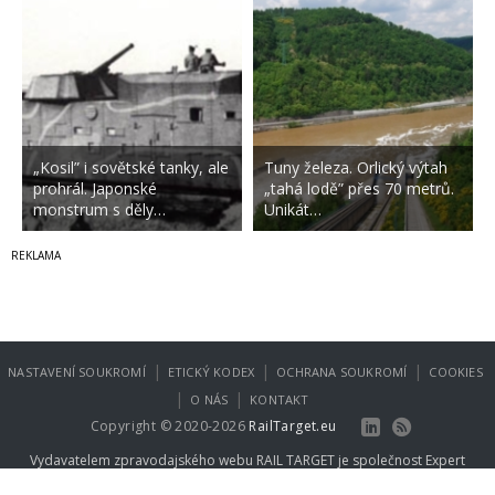
„Kosil” i sovětské tanky, ale
Tuny železa. Orlický výtah
prohrál. Japonské
„tahá lodě” přes 70 metrů.
monstrum s děly…
Unikát…
|
|
|
NASTAVENÍ SOUKROMÍ
ETICKÝ KODEX
OCHRANA SOUKROMÍ
COOKIES
|
|
O NÁS
KONTAKT
Copyright © 2020-2026
RailTarget.eu
Vydavatelem zpravodajského webu RAIL TARGET je společnost
Expert
Publishing Group s.r.o.
.