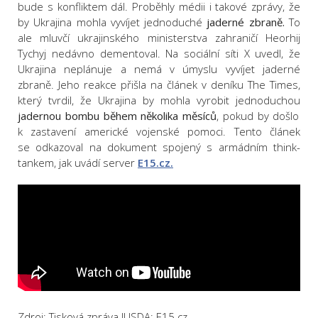
bude s konfliktem dál. Proběhly médii i takové zprávy, že
by Ukrajina mohla vyvíjet jednoduché
jaderné zbraně.
To
ale mluvčí ukrajinského ministerstva zahraničí Heorhij
Tychyj nedávno dementoval. Na sociální síti X uvedl, že
Ukrajina neplánuje a nemá v úmyslu vyvíjet jaderné
zbraně. Jeho reakce přišla na článek v deníku The Times,
který tvrdil, že Ukrajina by mohla vyrobit jednoduchou
jadernou bombu během několika měsíců
, pokud by došlo
k zastavení americké vojenské pomoci. Tento článek
se odkazoval na dokument spojený s armádním think-
tankem, jak uvádí server
E15.cz.
Zdroj: Tisková zpráva JUSDA; E15.cz