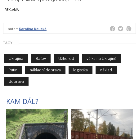
autor:
Karolína Koucká
TAGY
Ukrajina
Baťov
Užhorod
válka na Ukrajině
Putin
nákladní doprava
logistika
náklad
doprava
KAM DÁL?