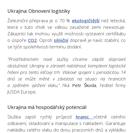
Ukrajina: Obnovení logistiky
Železniční přeprava je o 70 %
ekologičtější
než letecká,
která v tuto chvíli ve válkou zasažené zemi neexistuje.
Zákazníci tak mohou využít možnosti vystavení certifikátu
o úspoře
CO2
. Oproti
silniční
dopravě je navíc stabilní, co
se týče spolehlivosti termínu dodání.
"Prostřednictvím nové služby chceme zlepšit dopravní
obslužnost Ukrajiny a zároveň nabídnout komplexní logistické
řešení pro tento klíčový trh. Vlakové spojení s periodicitou 14
dnů se může měnit v závislosti na situaci na hranicích
a zpětném vytížení vlaku,"
říká
Petr Škoda
, ředitel firmy
JUSDA Europe.
Ukrajina má hospodářský potenciál
Služba zajistí rychlý průjezd
hranic
včetně celního
odbavení, skladování a manipulace s nákladem. Garantuje
nakládku celého vlaku do dvou pracovních dnů a vykládku