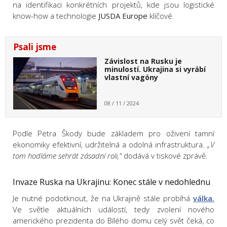
na identifikaci konkrétních projektů, kde jsou logistické
know-how a technologie
JUSDA Europe
klíčové.
Psali jsme
Závislost na Rusku je
minulostí. Ukrajina si vyrábí
vlastní vagóny
08 / 11 / 2024
Podle Petra Škody bude základem pro oživení tamní
ekonomiky efektivní, udržitelná a odolná infrastruktura.
„V
tom hodláme sehrát zásadní roli,"
dodává v tiskové zprávě.
Invaze Ruska na Ukrajinu: Konec stále v nedohlednu
Je nutné podotknout, že na Ukrajině stále probíhá
válka.
Ve světle aktuálních událostí, tedy zvolení nového
amerického prezidenta do Bílého domu celý svět čeká, co