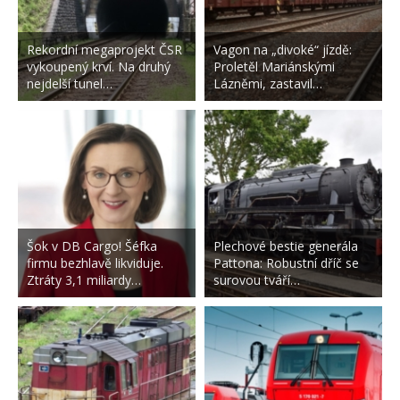
Rekordní megaprojekt ČSR
Vagon na „divoké“ jízdě:
vykoupený krví. Na druhý
Proletěl Mariánskými
nejdelší tunel…
Lázněmi, zastavil…
Šok v DB Cargo! Šéfka
Plechové bestie generála
firmu bezhlavě likviduje.
Pattona: Robustní dříč se
Ztráty 3,1 miliardy…
surovou tváří…