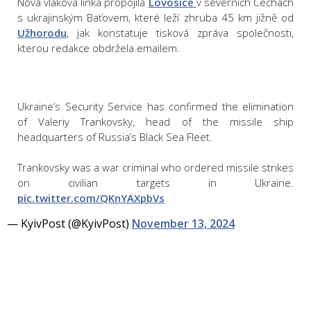
Nová vlaková linka propojila
Lovosice
v severních Čechách
s ukrajinským Baťovem, které leží zhruba 45 km jižně od
Užhorodu
, jak konstatuje tisková zpráva společnosti,
kterou redakce obdržela emailem.
Ukraine’s Security Service has confirmed the elimination
of Valeriy Trankovsky, head of the missile ship
headquarters of Russia’s Black Sea Fleet.
Trankovsky was a war criminal who ordered missile strikes
on civilian targets in Ukraine.
pic.twitter.com/QKnYAXpbVs
— KyivPost (@KyivPost)
November 13, 2024