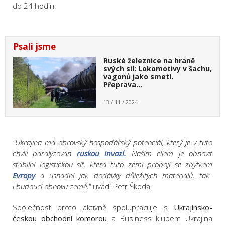
do 24 hodin.
Psali jsme
Ruské železnice na hraně
svých sil: Lokomotivy v šachu,
vagonů jako smetí.
Přeprava…
13 / 11 / 2024
"Ukrajina má obrovský hospodářský potenciál, který je v tuto
chvíli paralyzován
ruskou invazí.
Naším cílem je obnovit
stabilní logistickou síť, která tuto zemi propojí se zbytkem
Evropy
a usnadní jak dodávky důležitých materiálů, tak
i budoucí obnovu země,"
uvádí Petr Škoda.
Společnost proto aktivně spolupracuje s
Ukrajinsko-
českou obchodní komorou
a Business klubem Ukrajina