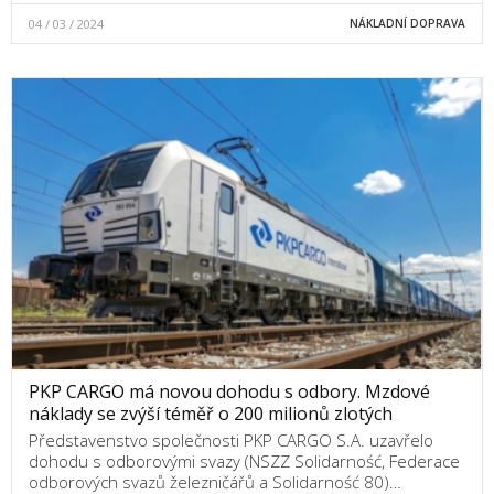
04 / 03 / 2024
NÁKLADNÍ DOPRAVA
PKP CARGO má novou dohodu s odbory. Mzdové
náklady se zvýší téměř o 200 milionů zlotých
Představenstvo společnosti PKP CARGO S.A. uzavřelo
dohodu s odborovými svazy (NSZZ Solidarność, Federace
odborových svazů železničářů a Solidarność 80)…