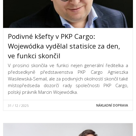
Podivné kšefty v PKP Cargo:
Wojewódka vydělal statisíce za den,
ve funkci skončil
V prosinci skončila ve funkci nejen generální ředitelka a
předsedkyně představenstva PKP Cargo Agnieszka
Wasilewská-Semail, ale za podivných okolností skončil také
místopředseda dozorčí rady společnosti PKP Cargo,
polský právník Marcin Wojewódka.
31 / 12 / 2025
NÁKLADNÍ DOPRAVA