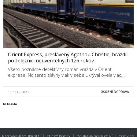
Orient Express, preslávený Agathou Christie, brázdil
po železnici neuveriteľných 126 rokov
Všetci poznáme detektívny román vražda v Orient
exprese. No tento slávny vlak v sebe ukrýval oveľa viac.…
10 / 11 / 2023
OSOBNÍ DOPRAVA
|
|
|
NASTAVENÍ SOUKROMÍ
ETICKÝ KODEX
OCHRANA SOUKROMÍ
COOKIES