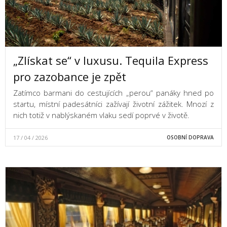
„Zlískat se“ v luxusu. Tequila Express
pro zazobance je zpět
Zatímco barmani do cestujících „perou“ panáky hned po
startu, místní padesátníci zažívají životní zážitek. Mnozí z
nich totiž v nablýskaném vlaku sedí poprvé v životě.
17 / 04 / 2026
OSOBNÍ DOPRAVA