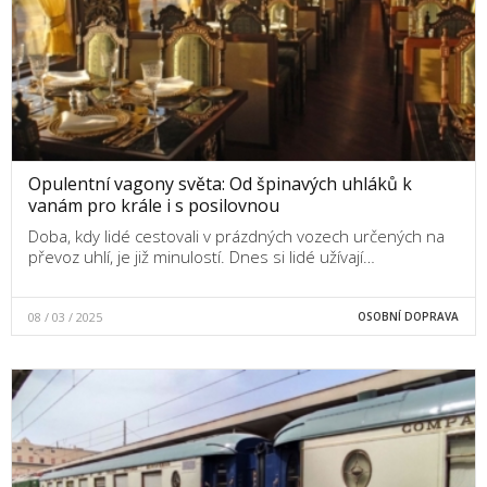
Opulentní vagony světa: Od špinavých uhláků k
vanám pro krále i s posilovnou
Doba, kdy lidé cestovali v prázdných vozech určených na
převoz uhlí, je již minulostí. Dnes si lidé užívají…
08 / 03 / 2025
OSOBNÍ DOPRAVA