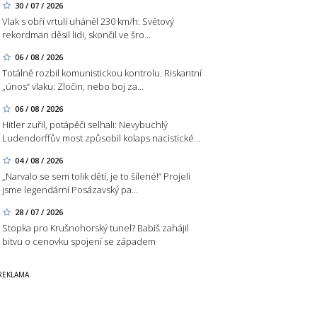
30 / 07 / 2026
Vlak s obří vrtulí uháněl 230 km/h: Světový
rekordman děsil lidi, skončil ve šro…
06 / 08 / 2026
Totálně rozbil komunistickou kontrolu. Riskantní
„únos“ vlaku: Zločin, nebo boj za…
06 / 08 / 2026
Hitler zuřil, potápěči selhali: Nevybuchlý
Ludendorffův most způsobil kolaps nacistické…
04 / 08 / 2026
„Narvalo se sem tolik dětí, je to šílené!“ Projeli
jsme legendární Posázavský pa…
28 / 07 / 2026
Stopka pro Krušnohorský tunel? Babiš zahájil
bitvu o cenovku spojení se západem