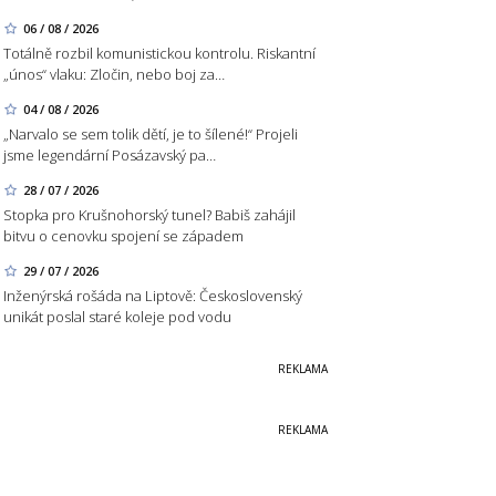
06 / 08 / 2026
Totálně rozbil komunistickou kontrolu. Riskantní
„únos“ vlaku: Zločin, nebo boj za…
04 / 08 / 2026
„Narvalo se sem tolik dětí, je to šílené!“ Projeli
jsme legendární Posázavský pa…
28 / 07 / 2026
Stopka pro Krušnohorský tunel? Babiš zahájil
bitvu o cenovku spojení se západem
29 / 07 / 2026
Inženýrská rošáda na Liptově: Československý
unikát poslal staré koleje pod vodu