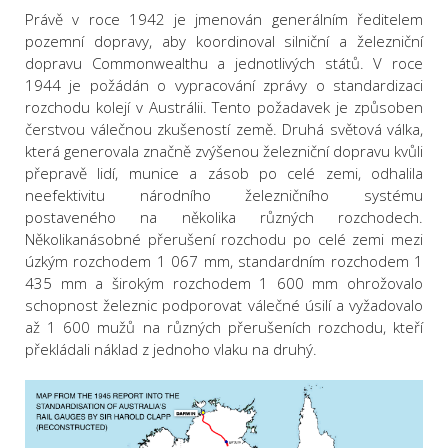
Právě v roce 1942 je jmenován generálním ředitelem
pozemní dopravy, aby koordinoval silniční a železniční
dopravu Commonwealthu a jednotlivých států. V roce
1944 je požádán o vypracování zprávy o standardizaci
rozchodu kolejí v Austrálii. Tento požadavek je způsoben
čerstvou válečnou zkušeností země. Druhá světová válka,
která generovala značně zvýšenou železniční dopravu kvůli
přepravě lidí, munice a zásob po celé zemi, odhalila
neefektivitu národního železničního systému
postaveného na několika různých rozchodech.
Několikanásobné přerušení rozchodu po celé zemi mezi
úzkým rozchodem 1 067 mm, standardním rozchodem 1
435 mm a širokým rozchodem 1 600 mm ohrožovalo
schopnost železnic podporovat válečné úsilí a vyžadovalo
až 1 600 mužů na různých přerušeních rozchodu, kteří
překládali náklad z jednoho vlaku na druhý.