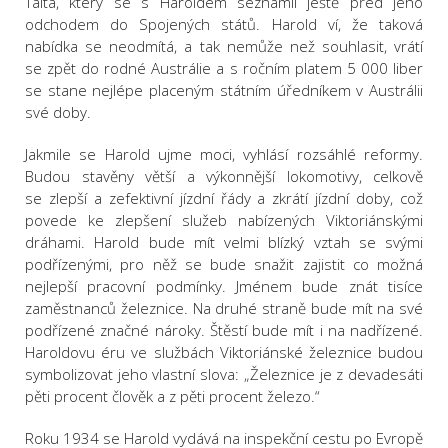
Taita, který se s Haroldem seznámil ještě před jeho
odchodem do Spojených států. Harold ví, že taková
nabídka se neodmítá, a tak nemůže než souhlasit, vrátí
se zpět do rodné Austrálie a s ročním platem 5 000 liber
se stane nejlépe placeným státním úředníkem v Austrálii
své doby.
Jakmile se Harold ujme moci, vyhlásí rozsáhlé reformy.
Budou stavěny větší a výkonnější lokomotivy, celkově
se zlepší a zefektivní jízdní řády a zkrátí jízdní doby, což
povede ke zlepšení služeb nabízených Viktoriánskými
dráhami. Harold bude mít velmi blízký vztah se svými
podřízenými, pro něž se bude snažit zajistit co možná
nejlepší pracovní podmínky. Jménem bude znát tisíce
zaměstnanců železnice. Na druhé straně bude mít na své
podřízené značné nároky. Štěstí bude mít i na nadřízené.
Haroldovu éru ve službách Viktoriánské železnice budou
symbolizovat jeho vlastní slova: „Železnice je z devadesáti
pěti procent člověk a z pěti procent železo.“
Roku 1934 se Harold vydává na inspekční cestu po Evropě