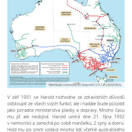
Wkimiedia commons/SCHolar44/CC0 1.0 UNIVERSAL
V září 1951 se Harold rozhodne ze zdravotních důvodů
odstoupit ze všech svých funkcí, ale i nadále bude působit
jako poradce ministerstva plavby a dopravy. Mnoho času
mu již ale nezbývá. Harold umírá dne 21. října 1952
v nemocnici a zanechá po sobě manželku, 2 syny a dceru.
Hold mu po smrti vzdává mnoho lidí, včetně australského