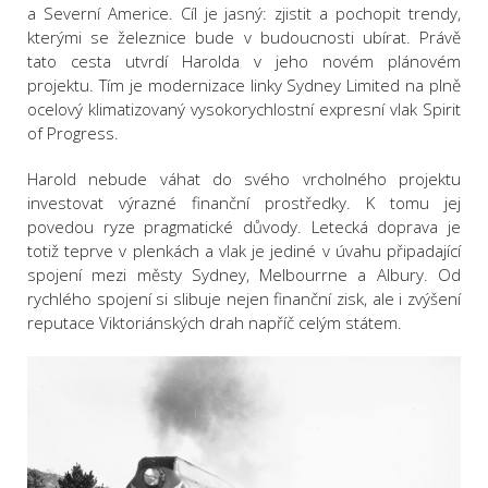
a Severní Americe. Cíl je jasný: zjistit a pochopit trendy,
kterými se železnice bude v budoucnosti ubírat. Právě
tato cesta utvrdí Harolda v jeho novém plánovém
projektu. Tím je modernizace linky Sydney Limited na plně
ocelový klimatizovaný vysokorychlostní expresní vlak Spirit
of Progress.
Harold nebude váhat do svého vrcholného projektu
investovat výrazné finanční prostředky. K tomu jej
povedou ryze pragmatické důvody. Letecká doprava je
totiž teprve v plenkách a vlak je jediné v úvahu připadající
spojení mezi městy Sydney, Melbourrne a Albury. Od
rychlého spojení si slibuje nejen finanční zisk, ale i zvýšení
reputace Viktoriánských drah napříč celým státem.