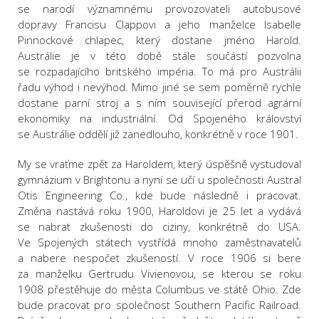
se narodí významnému provozovateli autobusové
dopravy Francisu Clappovi a jeho manželce Isabelle
Pinnockové chlapec, který dostane jméno Harold.
Austrálie je v této době stále součástí pozvolna
se rozpadajícího britského impéria. To má pro Austrálii
řadu výhod i nevýhod. Mimo jiné se sem poměrně rychle
dostane parní stroj a s ním související přerod agrární
ekonomiky na industriální. Od Spojeného království
se Austrálie oddělí již zanedlouho, konkrétně v roce 1901.
My se vraťme zpět za Haroldem, který úspěšně vystudoval
gymnázium v Brightonu a nyní se učí u společnosti Austral
Otis Engineering Co., kde bude následně i pracovat.
Změna nastává roku 1900, Haroldovi je 25 let a vydává
se nabrat zkušenosti do ciziny, konkrétně do USA.
Ve Spojených státech vystřídá mnoho zaměstnavatelů
a nabere nespočet zkušeností. V roce 1906 si bere
za manželku Gertrudu Vivienovou, se kterou se roku
1908 přestěhuje do města Columbus ve státě Ohio. Zde
bude pracovat pro společnost Southern Pacific Railroad.