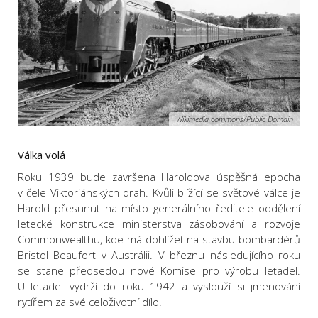
Wikimedia commons/Public Domain
Válka volá
Roku 1939 bude završena Haroldova úspěšná epocha
v čele Viktoriánských drah. Kvůli blížící se světové válce je
Harold přesunut na místo generálního ředitele oddělení
letecké konstrukce ministerstva zásobování a rozvoje
Commonwealthu, kde má dohlížet na stavbu bombardérů
Bristol Beaufort v Austrálii. V březnu následujícího roku
se stane předsedou nové Komise pro výrobu letadel.
U letadel vydrží do roku 1942 a vyslouží si jmenování
rytířem za své celoživotní dílo.