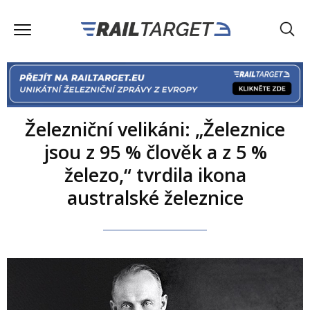
Železniční velikáni: „Železnice
jsou z 95 % člověk a z 5 %
železo,“ tvrdila ikona
australské železnice