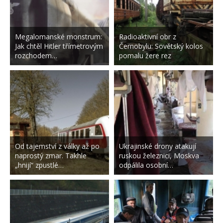
Megalomanské monstrum:
Radioaktivní obr z
Jak chtěl Hitler třímetrovým
Černobylu: Sovětský kolos
rozchodem…
pomalu žere rez
Od tajemství z války až po
Ukrajinské drony atakují
naprostý zmar. Takhle
ruskou železnici, Moskva
„hnijí“ zpustlé…
odpálila osobní…