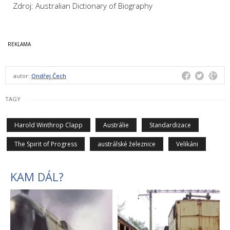
Zdroj: Australian Dictionary of Biography
autor:
Ondřej Čech
TAGY
Harold Winthrop Clapp
Austrálie
Standardizace
The Spirit of Progress
austrálské železnice
Velikáni
KAM DÁL?