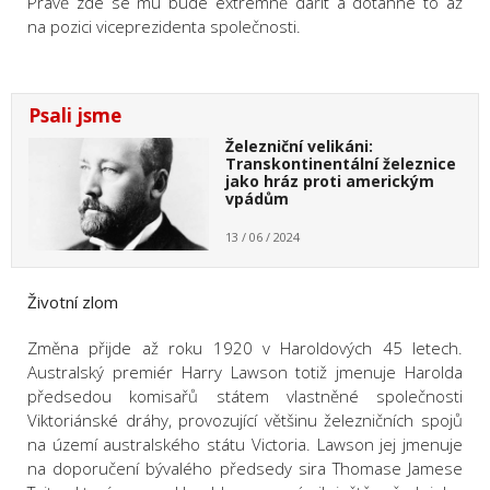
Právě zde se mu bude extrémně dařit a dotáhne to až
na pozici viceprezidenta společnosti.
Psali jsme
Železniční velikáni:
Transkontinentální železnice
jako hráz proti americkým
vpádům
13 / 06 / 2024
Životní zlom
Změna přijde až roku 1920 v Haroldových 45 letech.
Australský premiér Harry Lawson totiž jmenuje Harolda
předsedou komisařů státem vlastněné společnosti
Viktoriánské dráhy, provozující většinu železničních spojů
na území australského státu Victoria. Lawson jej jmenuje
na doporučení bývalého předsedy sira Thomase Jamese