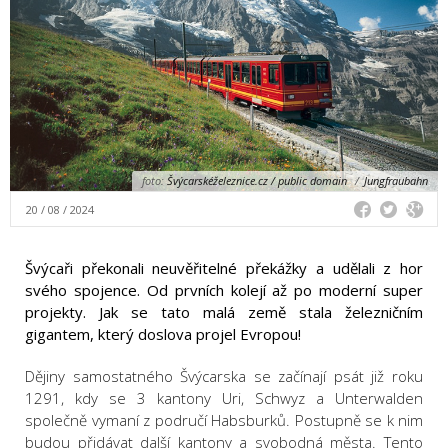
foto:
Švýcarskéželeznice.cz / public domain
/
Jungfraubahn
20 / 08 / 2024
Švýcaři překonali neuvěřitelné překážky a udělali z hor
svého spojence. Od prvních kolejí až po moderní super
projekty. Jak se tato malá země stala železničním
gigantem, který doslova projel Evropou!
Dějiny samostatného Švýcarska se začínají psát již roku
1291, kdy se 3 kantony Uri, Schwyz a Unterwalden
společně vymaní z područí Habsburků. Postupně se k nim
budou přidávat další kantony a svobodná města. Tento