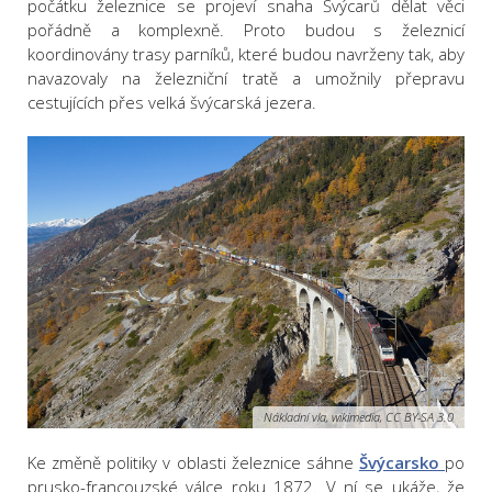
počátku železnice se projeví snaha Švýcarů dělat věci
pořádně a komplexně. Proto budou s železnicí
koordinovány trasy parníků, které budou navrženy tak, aby
navazovaly na železniční tratě a umožnily přepravu
cestujících přes velká švýcarská jezera.
Nákladní vla, wikimedia, CC BY-SA 3.0
Ke změně politiky v oblasti železnice sáhne
Švýcarsko
po
prusko-francouzské válce roku 1872. V ní se ukáže, že