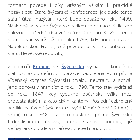
rozmach povede i díky vítězným válkám k praktické
nezávislosti Staré švýcarské konfederace, jak bude tento
státní útvar nazýván, které bude dosaženo roku 1499.
Následně se stane Švýcarsko sídlem reformace. Sídlo zde
nalezne i přední církevní reformátor Jan Kalvín. Tento
státní útvar vydrží až do roku 1798, kdy bude obsazen
Napoleonskou Francií, což povede ke vzniku loutkového
státu, Helvétské republiky,
Z područí
Francie
se
Švýcarsko
vymaní s konečnou
platností až po definitivní porážce Napoleona. Po ní přizná
Vídeňský kongres Švýcarsku trvalou neutralitu a schválí
jeho obnovu v hranicích z roku 1798. Tento stav vydrží až
do roku 1847, kdy vypukne občanská válka mezi
protestantskými a katolickými kantony. Poslední ozbrojený
konflikt na území Švýcarska si vyžádá méně než 100 obětí,
skončí roku 1848 a v jeho důsledku přijme Švýcarsko
federalistickou ústavu, která stanoví podobu, jíž
se Švýcarsko bude vyznačovat v letech budoucích.