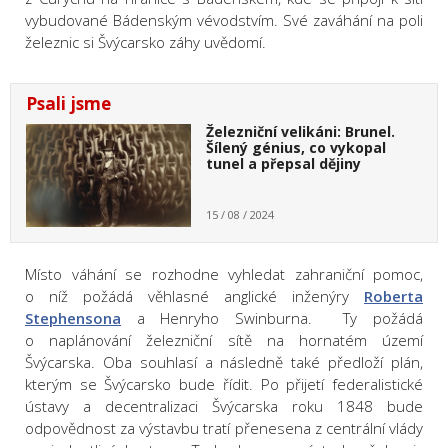
vybudované Bádenským vévodstvím. Své zaváhání na poli
železnic si Švýcarsko záhy uvědomí.
Psali jsme
Železniční velikáni: Brunel.
Šílený génius, co vykopal
tunel a přepsal dějiny
15 / 08 / 2024
Místo váhání se rozhodne vyhledat zahraniční pomoc,
o níž požádá věhlasné anglické inženýry
Roberta
Stephensona
a Henryho Swinburna. Ty požádá
o naplánování železniční sítě na hornatém území
Švýcarska. Oba souhlasí a následně také předloží plán,
kterým se Švýcarsko bude řídit. Po přijetí federalistické
ústavy a decentralizaci Švýcarska roku 1848 bude
odpovědnost za výstavbu tratí přenesena z centrální vlády