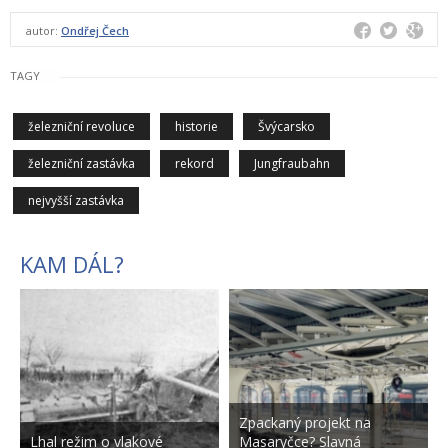
autor:
Ondřej Čech
TAGY
železniční revoluce
historie
Švýcarsko
železniční zastávka
rekord
Jungfraubahn
nejvyšší zastávka
KAM DÁL?
Zpackaný projekt na
Lhal režim o vlakové
Masaryčce? Slavná