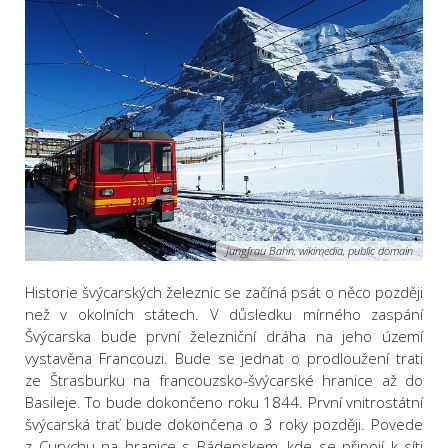
Jungfrau Bahn, wikimedia, public domain
Historie švýcarských železnic se začíná psát o něco později
než v okolních státech. V důsledku mírného zaspání
Švýcarska bude první železniční dráha na jeho území
vystavěna Francouzi. Bude se jednat o prodloužení trati
ze Štrasburku na francouzsko-švýcarské hranice až do
Basileje. To bude dokončeno roku 1844. První vnitrostátní
švýcarská trať bude dokončena o 3 roky později. Povede
z Curychu na hranice s Bádenskem, kde se připojí k síti