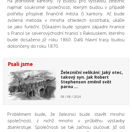
na jednotlivé kantony. Ty budou pro výstavbu železnic
najímat soukromé společnosti, kterým budou v případě
potřeby přispívat finančně města či kantony. Ač bude
zvolená metoda v mnoha ohledech kostrbatá, ukáže
se jako funkční. Důkazem bude spojení západní hranice
s Francií se severovýchodní hranicí s Rakouskem, kterého
bude dosaženo již roku 1860. Další hlavní trasy budou
dokončeny do roku 1870.
Psali jsme
Železniční velikáni: Jaký otec,
takový syn. Jak Robert
Stephenson změnil svět
parou …
08 / 08 / 2024
Problémem bude, že železnici bude stavět mnoho
společností, z nichž mnoho v průběhu výstavby
zbankrotuje. Společnosti se tak začnou slučovat. Již od