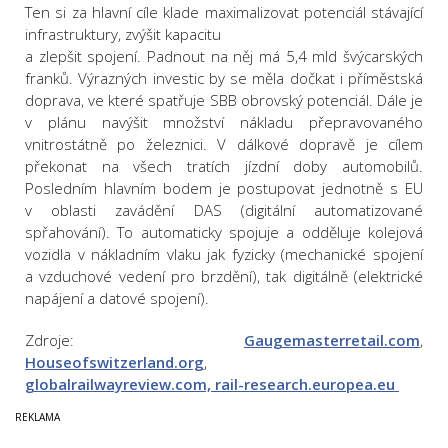
Ten si za hlavní cíle klade maximalizovat potenciál stávající
infrastruktury, zvýšit kapacitu
a zlepšit spojení. Padnout na něj má 5,4 mld švýcarských
franků. Výrazných investic by se měla dočkat i příměstská
doprava, ve které spatřuje SBB obrovský potenciál. Dále je
v plánu navýšit množství nákladu přepravovaného
vnitrostátně po železnici. V dálkové dopravě je cílem
překonat na všech tratích jízdní doby automobilů.
Posledním hlavním bodem je postupovat jednotně s EU
v oblasti zavádění DAS (digitální automatizované
spřahování). To automaticky spojuje a odděluje kolejová
vozidla v nákladním vlaku jak fyzicky (mechanické spojení
a vzduchové vedení pro brzdění), tak digitálně (elektrické
napájení a datové spojení).
Zdroje:
Gaugemasterretail.com
,
Houseofswitzerland.org
,
globalrailwayreview.com,
rail-research.europea.eu