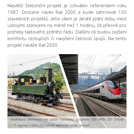
Největší železniční projekt je schválen referendem roku
1987. Dostane název Rail 2000 a bude zahrnovat 130
stavebních projektů. Jeho cílem je zkrátit jízdní dobu mezi
uzlovými stanicemi na méně než 1 hodinu, čili přesně pro
potřeby taktového jízdního řádu. Dalšími cíli budou zvýšení
komfortu cestujících či navýšení četnosti spojů. Na tento
projekt naváže Rail 2030.
Nádržková lokomotiva na úzkém rozchodu/ Souprava SBB RABe 501 Giruno
s 11 vagony o délce 202 metrů/ wikimedia, public domain