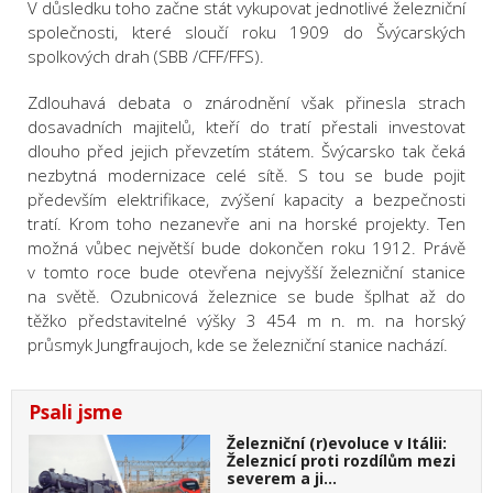
V důsledku toho začne stát vykupovat jednotlivé železniční
společnosti, které sloučí roku 1909 do Švýcarských
spolkových drah (SBB /CFF/FFS).
Zdlouhavá debata o znárodnění však přinesla strach
dosavadních majitelů, kteří do tratí přestali investovat
dlouho před jejich převzetím státem. Švýcarsko tak čeká
nezbytná modernizace celé sítě. S tou se bude pojit
především elektrifikace, zvýšení kapacity a bezpečnosti
tratí. Krom toho nezanevře ani na horské projekty. Ten
možná vůbec největší bude dokončen roku 1912. Právě
v tomto roce bude otevřena nejvyšší železniční stanice
na světě. Ozubnicová železnice se bude šplhat až do
těžko představitelné výšky 3 454 m n. m. na horský
průsmyk Jungfraujoch, kde se železniční stanice nachází.
Psali jsme
Železniční (r)evoluce v Itálii:
Železnicí proti rozdílům mezi
severem a ji…