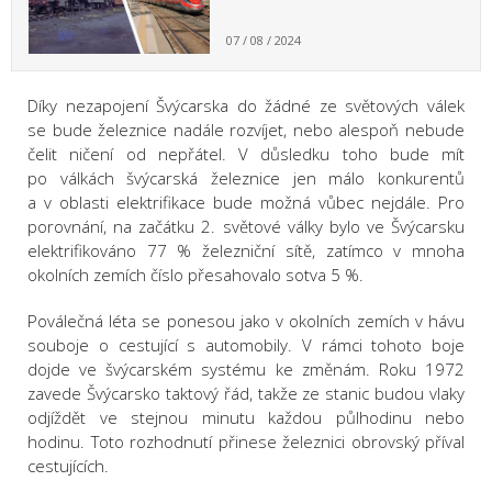
07 / 08 / 2024
Díky nezapojení Švýcarska do žádné ze světových válek
se bude železnice nadále rozvíjet, nebo alespoň nebude
čelit ničení od nepřátel. V důsledku toho bude mít
po válkách švýcarská železnice jen málo konkurentů
a v oblasti elektrifikace bude možná vůbec nejdále. Pro
porovnání, na začátku 2. světové války bylo ve Švýcarsku
elektrifikováno 77 % železniční sítě, zatímco v mnoha
okolních zemích číslo přesahovalo sotva 5 %.
Poválečná léta se ponesou jako v okolních zemích v hávu
souboje o cestující s automobily. V rámci tohoto boje
dojde ve švýcarském systému ke změnám. Roku 1972
zavede Švýcarsko taktový řád, takže ze stanic budou vlaky
odjíždět ve stejnou minutu každou půlhodinu nebo
hodinu. Toto rozhodnutí přinese železnici obrovský příval
cestujících.