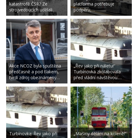
katastrofě ČSR? Ze
platforma potřebuje
strojvedoucích udělali…
podpěru,…
Akce NCOZ byla spuštěna
„Řev jako při náletu!“
předčasně a pod tlakem,
Turbínovka zkolabovala
tvrdí zdroj obeznámený…
před vládní návštěvou.…
Turbínovka: Řev jako při
„Mašiny dělám na koleně!“