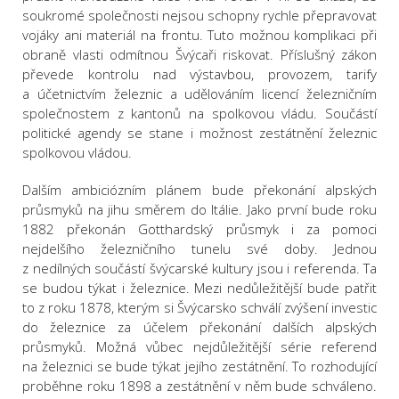
soukromé společnosti nejsou schopny rychle přepravovat
vojáky ani materiál na frontu. Tuto možnou komplikaci při
obraně vlasti odmítnou Švýcaři riskovat. Příslušný zákon
převede kontrolu nad výstavbou, provozem, tarify
a účetnictvím železnic a udělováním licencí železničním
společnostem z kantonů na spolkovou vládu. Součástí
politické agendy se stane i možnost zestátnění železnic
spolkovou vládou.
Dalším ambiciózním plánem bude překonání alpských
průsmyků na jihu směrem do Itálie. Jako první bude roku
1882 překonán Gotthardský průsmyk i za pomoci
nejdelšího železničního tunelu své doby. Jednou
z nedílných součástí švýcarské kultury jsou i referenda. Ta
se budou týkat i železnice. Mezi nedůležitější bude patřit
to z roku 1878, kterým si Švýcarsko schválí zvýšení investic
do železnice za účelem překonání dalších alpských
průsmyků. Možná vůbec nejdůležitější série referend
na železnici se bude týkat jejího zestátnění. To rozhodující
proběhne roku 1898 a zestátnění v něm bude schváleno.