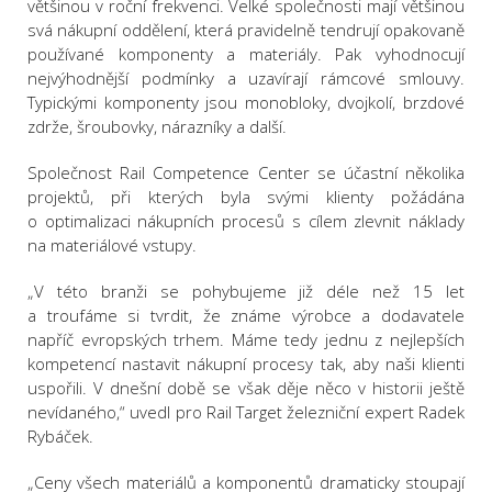
většinou v roční frekvenci. Velké společnosti mají většinou
svá nákupní oddělení, která pravidelně tendrují opakovaně
používané komponenty a materiály. Pak vyhodnocují
nejvýhodnější podmínky a uzavírají rámcové smlouvy.
Typickými komponenty jsou monobloky, dvojkolí, brzdové
zdrže, šroubovky, nárazníky a další.
Společnost Rail Competence Center se účastní několika
projektů, při kterých byla svými klienty požádána
o optimalizaci nákupních procesů s cílem zlevnit náklady
na materiálové vstupy.
„V této branži se pohybujeme již déle než 15 let
a troufáme si tvrdit, že známe výrobce a dodavatele
napříč evropských trhem. Máme tedy jednu z nejlepších
kompetencí nastavit nákupní procesy tak, aby naši klienti
uspořili. V dnešní době se však děje něco v historii ještě
nevídaného,“ uvedl pro Rail Target železniční expert Radek
Rybáček.
„Ceny všech materiálů a komponentů dramaticky stoupají