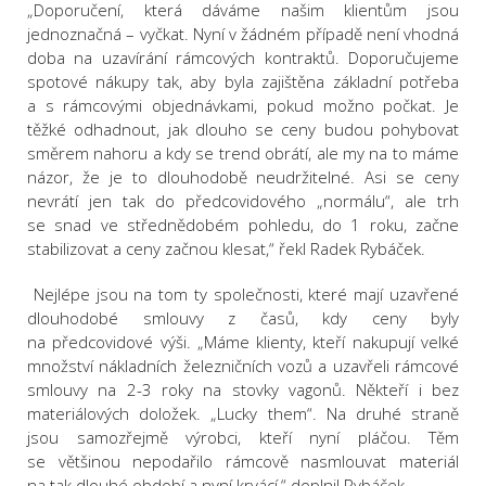
„Doporučení, která dáváme našim klientům jsou
jednoznačná – vyčkat. Nyní v žádném případě není vhodná
doba na uzavírání rámcových kontraktů. Doporučujeme
spotové nákupy tak, aby byla zajištěna základní potřeba
a s rámcovými objednávkami, pokud možno počkat. Je
těžké odhadnout, jak dlouho se ceny budou pohybovat
směrem nahoru a kdy se trend obrátí, ale my na to máme
názor, že je to dlouhodobě neudržitelné. Asi se ceny
nevrátí jen tak do předcovidového „normálu“, ale trh
se snad ve střednědobém pohledu, do 1 roku, začne
stabilizovat a ceny začnou klesat,“ řekl Radek Rybáček.
Nejlépe jsou na tom ty společnosti, které mají uzavřené
dlouhodobé smlouvy z časů, kdy ceny byly
na předcovidové výši. „Máme klienty, kteří nakupují velké
množství nákladních železničních vozů a uzavřeli rámcové
smlouvy na 2-3 roky na stovky vagonů. Někteří i bez
materiálových doložek. „Lucky them“. Na druhé straně
jsou samozřejmě výrobci, kteří nyní pláčou. Těm
se většinou nepodařilo rámcově nasmlouvat materiál
na tak dlouhé období a nyní krvácí,“ doplnil Rybáček.