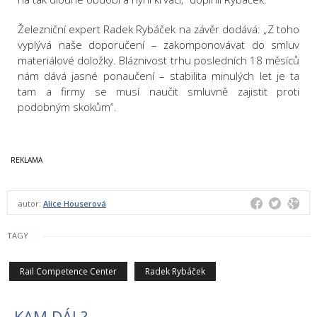
Železniční expert Radek Rybáček na závěr dodává: „Z toho
vyplývá naše doporučení – zakomponovávat do smluv
materiálové doložky. Bláznivost trhu posledních 18 měsíců
nám dává jasné ponaučení – stabilita minulých let je ta
tam a firmy se musí naučit smluvně zajistit proti
podobným skokům“.
autor:
Alice Houserová
TAGY
Rail Competence Center
Radek Rybáček
KAM DÁL?