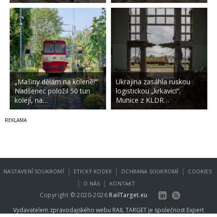
„Mašiny dělám na koleně!“
Ukrajina zasáhla ruskou
Nadšenec položil 50 tun
logistickou „krkavici“.
kolejí, na…
Munice z KLDR…
|
|
|
NASTAVENÍ SOUKROMÍ
ETICKÝ KODEX
OCHRANA SOUKROMÍ
COOKIES
|
|
O NÁS
KONTAKT
Copyright © 2020-2026
RailTarget.eu
Vydavatelem zpravodajského webu RAIL TARGET je společnost
Expert