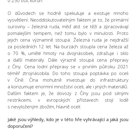
o 250 tisíc korun.
O důvodech se hodně spekuluje a existuje mnoho
vysvětlení. Neoddiskutovatelným faktem je to, že primární
suroviny – železná ruda, měď atd. se těží a zpracovávají
pomalejším tempem, než tomu bylo v minulosti. Proto
jejich cena významně stoupá. Železná ruda je nejdražší
za posledních 12 let. Na burzách stoupla cena železa až
o 70 %, umělé hmoty na dvojnásobek, zdražuje i sklo
a další materiály. Dále výrazně stoupá cena přepravy
z Číny. Cena lodní přepravy se v prvním půlroku 2021
téměř ztrojnásobila. Do toho stoupá poptávka po oceli
v Číně. Čína mohutně investuje do infrastruktury
a konzumuje enormní množství oceli, ale i jiných materiálů.
Dalším faktem je, že dovozy z Číny jsou pod silnými
restrikcemi, v evropských přístavech stojí lodě
s nevyloženým zbožím, hlavně ocelí.
Jaké jsou výhledy, kdo je v této hře vyhrávající a jaká jsou
doporučení?