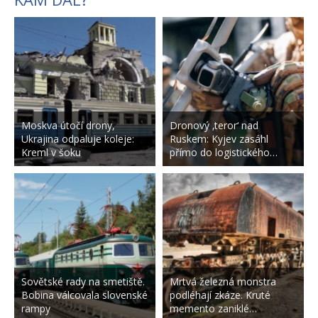
Moskva útočí drony,
Dronový ‚teror‘ nad
Ukrajina odpaluje koleje:
Ruskem: Kyjev zasáhl
Kreml v šoku
přímo do logistického…
Sovětské rady na smetiště.
Mrtvá železná monstra
Bobina válcovala slovenské
podléhají zkáze. Kruté
rampy
memento zaniklé…