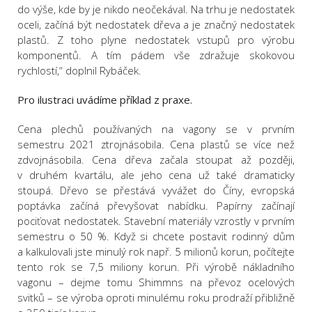
do výše, kde by je nikdo neočekával. Na trhu je nedostatek
oceli, začíná být nedostatek dřeva a je značný nedostatek
plastů. Z toho plyne nedostatek vstupů pro výrobu
komponentů. A tím pádem vše zdražuje skokovou
rychlostí,“ doplnil Rybáček.
Pro ilustraci uvádíme příklad z praxe.
Cena plechů používaných na vagony se v prvním
semestru 2021 ztrojnásobila. Cena plastů se více než
zdvojnásobila. Cena dřeva začala stoupat až později,
v druhém kvartálu, ale jeho cena už také dramaticky
stoupá. Dřevo se přestává vyvážet do Číny, evropská
poptávka začíná převyšovat nabídku. Papírny začínají
pociťovat nedostatek. Stavební materiály vzrostly v prvním
semestru o 50 %. Když si chcete postavit rodinný dům
a kalkulovali jste minulý rok např. 5 milionů korun, počítejte
tento rok se 7,5 miliony korun. Při výrobě nákladního
vagonu – dejme tomu Shimmns na převoz ocelových
svitků – se výroba oproti minulému roku prodraží přibližně