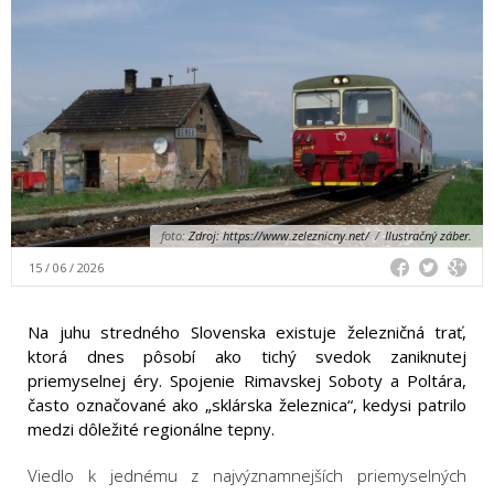
foto:
Zdroj: https://www.zeleznicny.net/
/
Ilustračný záber.
15 / 06 / 2026
Na juhu stredného Slovenska existuje železničná trať,
ktorá dnes pôsobí ako tichý svedok zaniknutej
priemyselnej éry. Spojenie Rimavskej Soboty a Poltára,
často označované ako „sklárska železnica“, kedysi patrilo
medzi dôležité regionálne tepny.
Viedlo k jednému z najvýznamnejších priemyselných