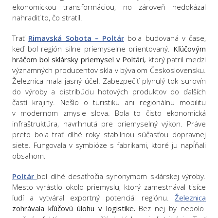
ekonomickou transformáciou, no zároveň nedokázal
nahradiť to, čo stratil.
Trať
Rimavská Sobota – Poltár
bola budovaná v čase,
keď bol región silne priemyselne orientovaný.
Kľúčovým
hráčom bol sklársky priemysel v Poltári,
ktorý patril medzi
významných producentov skla v bývalom Československu.
Železnica mala jasný účel. Zabezpečiť plynulý tok surovín
do výroby a distribúciu hotových produktov do ďalších
častí krajiny. Nešlo o turistiku ani regionálnu mobilitu
v modernom zmysle slova. Bola to čisto ekonomická
infraštruktúra, navrhnutá pre priemyselný výkon. Práve
preto bola trať dlhé roky stabilnou súčasťou dopravnej
siete. Fungovala v symbióze s fabrikami, ktoré ju napĺňali
obsahom.
Poltár
bol dlhé desaťročia synonymom sklárskej výroby.
Mesto vyrástlo okolo priemyslu, ktorý zamestnával tisíce
ľudí a vytváral exportný potenciál regiónu.
Železnica
zohrávala kľúčovú úlohu v logistike.
Bez nej by nebolo