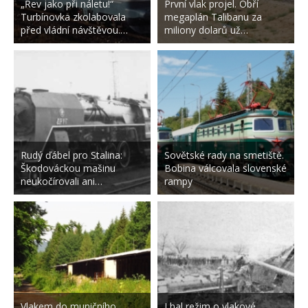
„Řev jako při náletu!“
První vlak projel. Obří
Turbínovka zkolabovala
megaplán Talibanu za
před vládní návštěvou.…
miliony dolarů už…
Rudý ďábel pro Stalina:
Sovětské rady na smetiště.
Škodováckou mašinu
Bobina válcovala slovenské
neukočírovali ani…
rampy
Vlakem do muničního
Lhal režim o vlakové