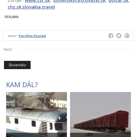
Zdroje:
www.zsr.sk
,
slovenskycestovatel.sk
,
poltar.sk
,
chz.sk
,
slovakia.travel
autor:
Karolína Koucká
TAGY
Slovensko
KAM DÁL?