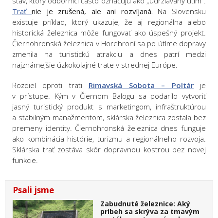
stav, ktorý odborníci často označujú ako „udržiavaný útlm“.
Trať
nie je zrušená, ale ani rozvíjaná.
Na Slovensku
existuje príklad, ktorý ukazuje, že aj regionálna alebo
historická železnica môže fungovať ako úspešný projekt.
Čiernohronská železnica v Horehroní sa po útlme dopravy
zmenila na turistickú atrakciu a dnes patrí medzi
najznámejšie úzkokoľajné trate v strednej Európe.
Rozdiel oproti trati
Rimavská Sobota – Poltár
je
v prístupe. Kým v Čiernom Balogu sa podarilo vytvoriť
jasný turistický produkt s marketingom, infraštruktúrou
a stabilným manažmentom, sklárska železnica zostala bez
premeny identity. Čiernohronská železnica dnes funguje
ako kombinácia histórie, turizmu a regionálneho rozvoja.
Sklárska trať zostáva skôr dopravnou kostrou bez novej
funkcie.
Psali jsme
Zabudnuté železnice: Aký
príbeh sa skrýva za tmavým