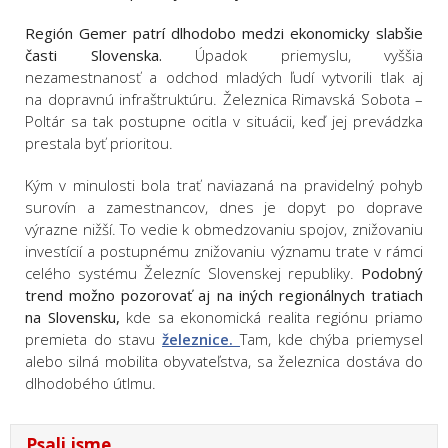
Región Gemer patrí dlhodobo medzi ekonomicky slabšie
časti Slovenska.
Úpadok priemyslu, vyššia
nezamestnanosť a odchod mladých ľudí vytvorili tlak aj
na dopravnú infraštruktúru. Železnica Rimavská Sobota –
Poltár sa tak postupne ocitla v situácii, keď jej prevádzka
prestala byť prioritou.
Kým v minulosti bola trať naviazaná na pravidelný pohyb
surovín a zamestnancov, dnes je dopyt po doprave
výrazne nižší. To vedie k obmedzovaniu spojov, znižovaniu
investícií a postupnému znižovaniu významu trate v rámci
celého systému Železníc Slovenskej republiky.
Podobný
trend možno pozorovať aj na iných regionálnych tratiach
na Slovensku,
kde sa ekonomická realita regiónu priamo
premieta do stavu
železnice.
Tam, kde chýba priemysel
alebo silná mobilita obyvateľstva, sa železnica dostáva do
dlhodobého útlmu.
Psali jsme