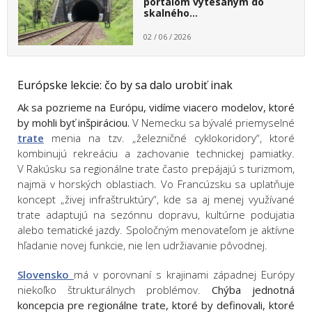
portálom vytesaným do
skalného…
02 / 06 / 2026
Európske lekcie: čo by sa dalo urobiť inak
Ak sa pozrieme na Európu, vidíme viacero modelov, ktoré
by mohli byť inšpiráciou.
V Nemecku sa bývalé priemyselné
trate
menia na tzv. „železničné cyklokoridory“, ktoré
kombinujú rekreáciu a zachovanie technickej pamiatky.
V Rakúsku sa regionálne trate často prepájajú s turizmom,
najmä v horských oblastiach. Vo Francúzsku sa uplatňuje
koncept „živej infraštruktúry“, kde sa aj menej využívané
trate adaptujú na sezónnu dopravu, kultúrne podujatia
alebo tematické jazdy. Spoločným menovateľom je aktívne
hľadanie novej funkcie, nie len udržiavanie pôvodnej.
Slovensko
má v porovnaní s krajinami západnej Európy
niekoľko štrukturálnych problémov.
Chýba jednotná
koncepcia pre regionálne trate, ktoré by definovali, ktoré