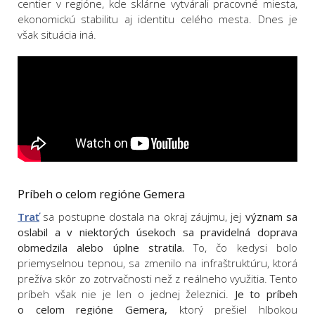
centier v regióne, kde sklárne vytvárali pracovné miesta,
ekonomickú stabilitu aj identitu celého mesta. Dnes je
však situácia iná.
Príbeh o celom regióne Gemera
Trať
sa postupne dostala na okraj záujmu, jej
význam sa
oslabil a v niektorých úsekoch sa pravidelná doprava
obmedzila alebo úplne stratila.
To, čo kedysi bolo
priemyselnou tepnou, sa zmenilo na infraštruktúru, ktorá
prežíva skôr zo zotrvačnosti než z reálneho využitia. Tento
príbeh však nie je len o jednej železnici.
Je to príbeh
o celom regióne Gemera,
ktorý prešiel hlbokou