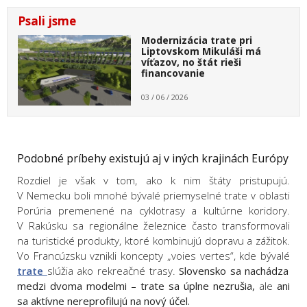
Psali jsme
Modernizácia trate pri
Liptovskom Mikuláši má
víťazov, no štát rieši
financovanie
03 / 06 / 2026
Podobné príbehy existujú aj v iných krajinách Európy
Rozdiel je však v tom, ako k nim štáty pristupujú.
V Nemecku boli mnohé bývalé priemyselné trate v oblasti
Porúria premenené na cyklotrasy a kultúrne koridory.
V Rakúsku sa regionálne železnice často transformovali
na turistické produkty, ktoré kombinujú dopravu a zážitok.
Vo Francúzsku vznikli koncepty „voies vertes“, kde bývalé
trate
slúžia ako rekreačné trasy.
Slovensko sa nachádza
medzi dvoma modelmi – trate sa úplne nezrušia,
ale
ani
sa aktívne nereprofilujú na nový účel.