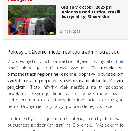
Keď sa v októbri 2025 pri
Jablonove nad Turňou zrazili
dva rýchliky, Slovensko…
21 / 05 / 2026
Pokusy o oživenie: medzi realitou a administratívou
V posledných rokoch sa viackrát objavili návrhy, ako
trať
oživiť alebo jej dať nový význam.
Diskutovalo sa
o možnostiach regionálnej osobnej dopravy, o turistickom
využití, ale aj o prepojení s cyklotrasami alebo kultúrnymi
projektmi.
Tieto návrhy však narážajú na tri základné
problémy. Prvým je financovanie, keďže modernizácia
alebo premena trate si vyžaduje investície, ktoré región
nemá. Druhým je nízky dopyt po pravidelnej doprave.
Tretím je chýbajúca jednotná stratégia, ktorá by definovala
budúcnosť podobných tratí na Slovensku. Výsledkom je