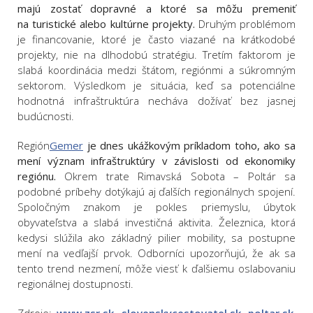
majú zostať dopravné a ktoré sa môžu premeniť
na turistické alebo kultúrne projekty.
Druhým problémom
je financovanie, ktoré je často viazané na krátkodobé
projekty, nie na dlhodobú stratégiu. Tretím faktorom je
slabá koordinácia medzi štátom, regiónmi a súkromným
sektorom. Výsledkom je situácia, keď sa potenciálne
hodnotná infraštruktúra necháva dožívať bez jasnej
budúcnosti.
Región
Gemer
je dnes ukážkovým príkladom toho, ako sa
mení význam infraštruktúry v závislosti od ekonomiky
regiónu.
Okrem trate Rimavská Sobota – Poltár sa
podobné príbehy dotýkajú aj ďalších regionálnych spojení.
Spoločným znakom je pokles priemyslu, úbytok
obyvateľstva a slabá investičná aktivita. Železnica, ktorá
kedysi slúžila ako základný pilier mobility, sa postupne
mení na vedľajší prvok. Odborníci upozorňujú, že ak sa
tento trend nezmení, môže viesť k ďalšiemu oslabovaniu
regionálnej dostupnosti.