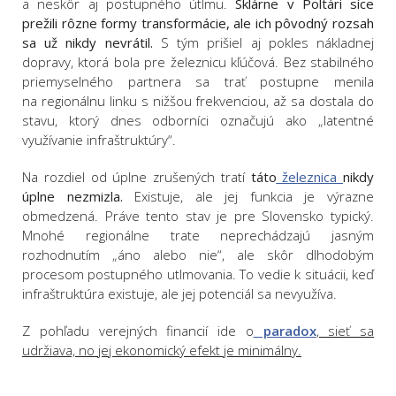
a neskôr aj postupného útlmu.
Sklárne v Poltári síce
prežili rôzne formy transformácie, ale ich pôvodný rozsah
sa už nikdy nevrátil.
S tým prišiel aj pokles nákladnej
dopravy, ktorá bola pre železnicu kľúčová. Bez stabilného
priemyselného partnera sa trať postupne menila
na regionálnu linku s nižšou frekvenciou, až sa dostala do
stavu, ktorý dnes odborníci označujú ako „latentné
využívanie infraštruktúry“.
Na rozdiel od úplne zrušených tratí
táto
železnica
nikdy
úplne nezmizla.
Existuje, ale jej funkcia je výrazne
obmedzená. Práve tento stav je pre Slovensko typický.
Mnohé regionálne trate neprechádzajú jasným
rozhodnutím „áno alebo nie“, ale skôr dlhodobým
procesom postupného utlmovania. To vedie k situácii, keď
infraštruktúra existuje, ale jej potenciál sa nevyužíva.
Z pohľadu verejných financií ide o
paradox
, sieť sa
udržiava, no jej ekonomický efekt je minimálny.