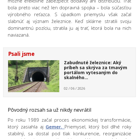
možné efektívne zabezpečiť dodávky ani distribúciu. Trať
bola preto viac než len dopravná spojka – bola súčasťou
výrobného reťazca. S úpadkom priemyslu však začal
slabnúť aj význam železnice. Keď sklárne stratili svoju
dominantnú pozíciu, stratila ju aj trať, ktorá bola na nich
naviazaná.
Psali jsme
Zabudnuté železnice: Aký
príbeh sa skrýva za tmavým
portálom vytesaným do
skalného…
02 / 06 / 2026
Pôvodný rozsah sa už nikdy nevrátil
Po roku 1989 začal proces ekonomickej transformácie,
ktorý zasiahla aj
Gemer.
Priemysel, ktorý bol dlhé roky
stabilný, sa dostal pod tlak konkurencie, reorganizácie