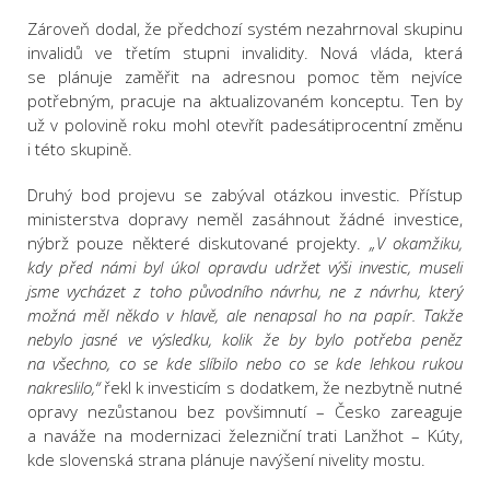
Zároveň dodal, že předchozí systém nezahrnoval skupinu
invalidů ve třetím stupni invalidity. Nová vláda, která
se plánuje zaměřit na adresnou pomoc těm nejvíce
potřebným, pracuje na aktualizovaném konceptu. Ten by
už v polovině roku mohl otevřít padesátiprocentní změnu
i této skupině.
Druhý bod projevu se zabýval otázkou investic. Přístup
ministerstva dopravy neměl zasáhnout žádné investice,
nýbrž pouze některé diskutované projekty.
„V okamžiku,
kdy před námi byl úkol opravdu udržet výši investic, museli
jsme vycházet z toho původního návrhu, ne z návrhu, který
možná měl někdo v hlavě, ale nenapsal ho na papír. Takže
nebylo jasné ve výsledku, kolik že by bylo potřeba peněz
na všechno, co se kde slíbilo nebo co se kde lehkou rukou
nakreslilo,“
řekl k investicím s dodatkem, že nezbytně nutné
opravy nezůstanou bez povšimnutí – Česko zareaguje
a naváže na modernizaci železniční trati Lanžhot – Kúty,
kde slovenská strana plánuje navýšení nivelity mostu.