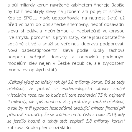
a půl miliardy korun navržené kabinetem Andreje Babiše
by totiž nepokryly slevy na jízdném ani po jejich snížení.
Koalice SPOLU navíc upozorňovala na nutnost škrtů už
před volbami do poslanecké sněmovny, neboť dosavadní
slevu shledávala neúměrnou a nadbytečně velkorysou
i ve smyslu porovnání s jinými státy, které jsou dostatečně
sociálně citlivé a snaží se veřejnou dopravu podporovat.
Nová padesátiprocentní sleva podle Kupky zachová
podporu veřejné dopravy a odpovídá podobným
modelům slev nejen v České republice, ale zvyklostem
mnoha evropských států.
„
Celkový výdaj za loňský rok byl 3,8 miliardy korun. Dá se tedy
očekávat, že pokud se epidemiologická situace změní
v letošním roce, tak to bude při tom zachování 75 % nejméně
4 miliardy, ale spíš mnohem více, protože je možné očekávat,
a tak by měl vypadat hospodárně uvažující ministr financí při
přípravě rozpočtu, že se vrátíme na to číslo z roku 2019, kdy
se jezdilo hodně a tehdy stát zaplatil 5,8 miliardy korun,“
kritizoval Kupka předchozí vládu.