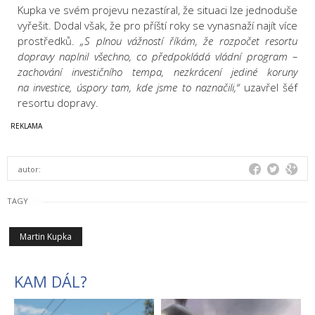
Kupka ve svém projevu nezastíral, že situaci lze jednoduše
vyřešit. Dodal však, že pro příští roky se vynasnaží najít více
prostředků.
„S plnou vážností říkám, že rozpočet resortu
dopravy naplnil všechno, co předpokládá vládní program –
zachování investičního tempa, nezkrácení jediné koruny
na investice, úspory tam, kde jsme to naznačili,“
uzavřel šéf
resortu dopravy.
autor:
TAGY
Martin Kupka
KAM DÁL?