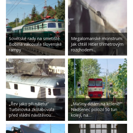
Sovětské rady na smetiště.
Megalomanské monstrum:
Bobina válcovala slovenské
Jak chtěl Hitler třímetrovým
rampy
rozchodem…
„Řev jako při náletu!“
„Mašiny dělám na koleně!“
Turbínovka zkolabovala
Nadšenec položil 50 tun
před vládní návštěvou.…
kolejí, na…