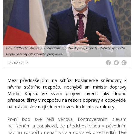
foto:
ČTK/Michal Kamaryt
/
Vyjádření ministra dopravy k návrhu státního rozpočtu.
Naplní všechny cíle vládního programu?
28 / 02 / 2022
Mezi přednášejícími na schůzi Poslanecké sněmovny k
návrhu státního rozpočtu nechyběl ani ministr dopravy
Martin Kupka. Ve svém projevu uvedl, jaký dopad
přinesou škrty v rozpočtu na resort dopravy a odpověděl
na otázku slev na jízdném i investic do infrastruktury.
První bod své řeči věnoval kontroverzním slevám
na jízdném a zopakoval, že předchozí vláda v původním
návrhu rozpočtu nenachystala dostatek prostředků. Dvě