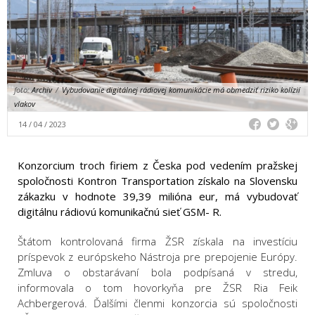
foto:
Archiv
/
Vybudovanie digitálnej rádiovej komunikácie má obmedziť riziko kolízií
vlakov
14 / 04 / 2023
Konzorcium troch firiem z Česka pod vedením pražskej
spoločnosti Kontron Transportation získalo na Slovensku
zákazku v hodnote 39,39 milióna eur, má vybudovať
digitálnu rádiovú komunikačnú sieť GSM- R.
Štátom kontrolovaná firma ŽSR získala na investíciu
príspevok z európskeho Nástroja pre prepojenie Európy.
Zmluva o obstarávaní bola podpísaná v stredu,
informovala o tom hovorkyňa pre ŽSR Ria Feik
Achbergerová. Ďalšími členmi konzorcia sú spoločnosti