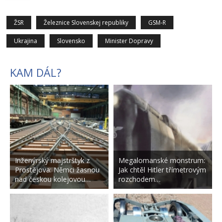
ŽSR
Železnice Slovenskej republiky
GSM-R
Ukrajina
Slovensko
Minister Dopravy
KAM DÁL?
Inženýrský majstrštyk z
Megalomanské monstrum:
Prostějova: Němci žasnou
Jak chtěl Hitler třímetrovým
nad českou kolejovou…
rozchodem…