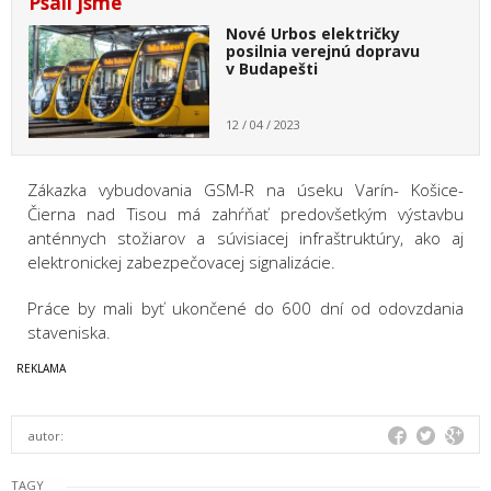
Psali jsme
Nové Urbos električky
posilnia verejnú dopravu
v Budapešti
12 / 04 / 2023
Zákazka vybudovania GSM-R na úseku Varín- Košice-
Čierna nad Tisou má zahŕňať predovšetkým výstavbu
anténnych stožiarov a súvisiacej infraštruktúry, ako aj
elektronickej zabezpečovacej signalizácie.
Práce by mali byť ukončené do 600 dní od odovzdania
staveniska.
autor:
TAGY