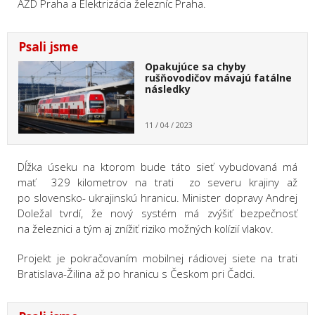
AŽD Praha a Elektrizácia železníc Praha.
Psali jsme
Opakujúce sa chyby
rušňovodičov mávajú fatálne
následky
11 / 04 / 2023
Dĺžka úseku na ktorom bude táto sieť vybudovaná má
mať 329 kilometrov na trati zo severu krajiny až
po slovensko- ukrajinskú hranicu. Minister dopravy Andrej
Doležal tvrdí, že nový systém má zvýšiť bezpečnosť
na železnici a tým aj znížiť riziko možných kolízií vlakov.
Projekt je pokračovaním mobilnej rádiovej siete na trati
Bratislava-Žilina až po hranicu s Českom pri Čadci.