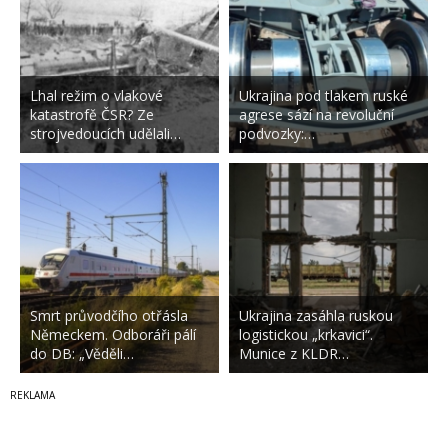
Lhal režim o vlakové
Ukrajina pod tlakem ruské
katastrofě ČSR? Ze
agrese sází na revoluční
strojvedoucích udělali…
podvozky:…
Smrt průvodčího otřásla
Ukrajina zasáhla ruskou
Německem. Odboráři pálí
logistickou „krkavici“.
do DB: „Věděli…
Munice z KLDR…