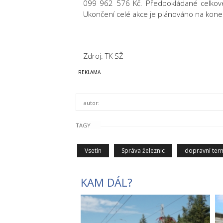
099 962 576 Kč. Předpokládané celkové
Ukončení celé akce je plánováno na kone
Zdroj: TK SŽ
autor:
TAGY
Vsetín
Správa železnic
dopravní ter
KAM DÁL?