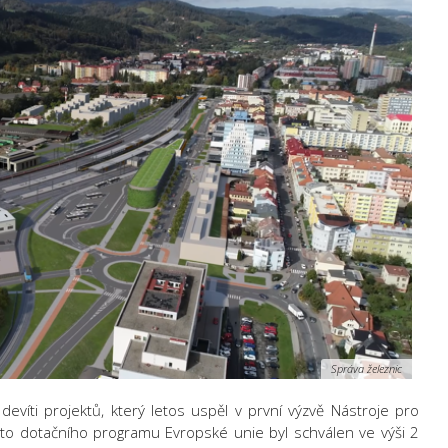
Správa železnic
evíti projektů, který letos uspěl v první výzvě Nástroje pro
oto dotačního programu Evropské unie byl schválen ve výši 2