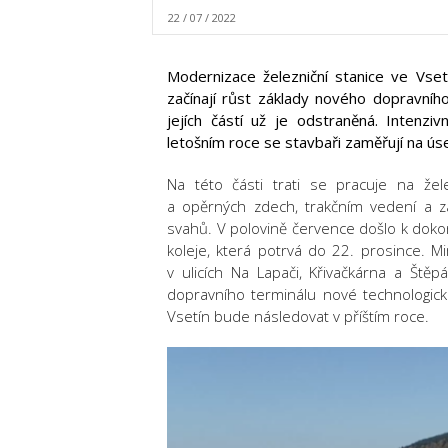
22 / 07 / 2022
Modernizace železniční stanice ve Vset
začínají růst základy nového dopravního
jejích částí už je odstraněná. Intenziv
letošním roce se stavbaři zaměřují na úse
Na této části trati se pracuje na že
a opěrných zdech, trakčním vedení a za
svahů. V polovině července došlo k dokon
koleje, která potrvá do 22. prosince. M
v ulicích Na Lapači, Křivačkárna a Št
dopravního terminálu nové technologické
Vsetín bude následovat v příštím roce.