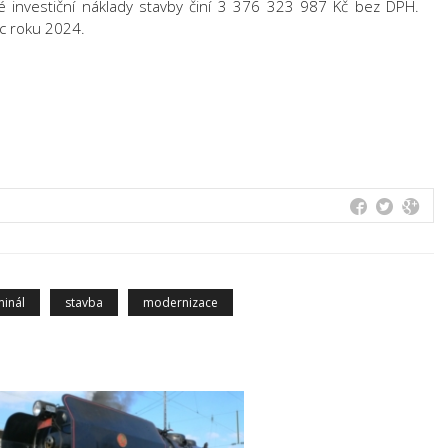
 investiční náklady stavby činí 3 376 323 987 Kč bez DPH.
c roku 2024.
minál
stavba
modernizace