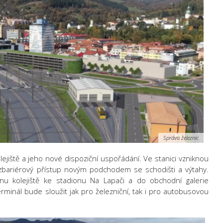
Správa železnic
lejiště a jeho nové dispoziční uspořádání. Ve stanici vzniknou
ezbariérový přístup novým podchodem se schodišti a výtahy.
u kolejiště ke stadionu Na Lapači a do obchodní galerie
minál bude sloužit jak pro železniční, tak i pro autobusovou