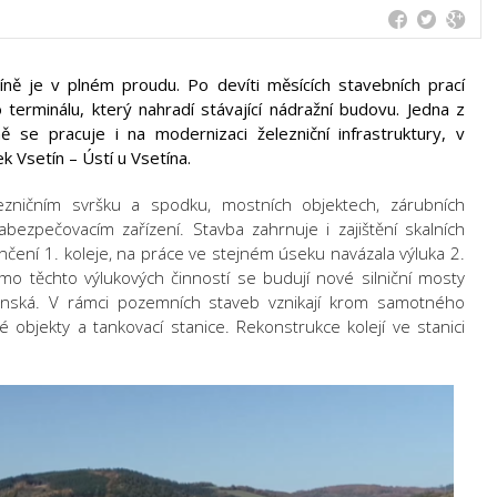
íně je v plném proudu. Po devíti měsících stavebních prací
 terminálu, který nahradí stávající nádražní budovu. Jedna z
ně se pracuje i na modernizaci železniční infrastruktury, v
k Vsetín – Ústí u Vsetína.
lezničním svršku a spodku, mostních objektech, zárubních
bezpečovacím zařízení. Stavba zahrnuje i zajištění skalních
čení 1. koleje, na práce ve stejném úseku navázala výluka 2.
imo těchto výlukových činností se budují nové silniční mosty
ěpánská. V rámci pozemních staveb vznikají krom samotného
 objekty a tankovací stanice. Rekonstrukce kolejí ve stanici