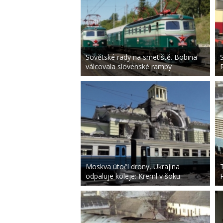
Sovětské rady na smetiště. Bobina
válcovala slovenské rampy
Moskva útočí drony, Ukrajina
odpaluje koleje: Kreml v šoku