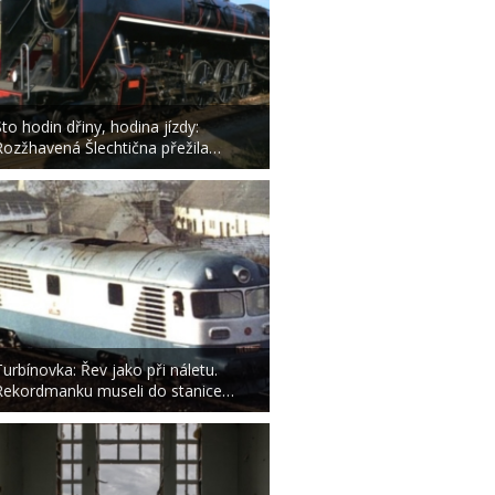
Sto hodin dřiny, hodina jízdy:
Rozžhavená Šlechtična přežila…
Turbínovka: Řev jako při náletu.
Rekordmanku museli do stanice…