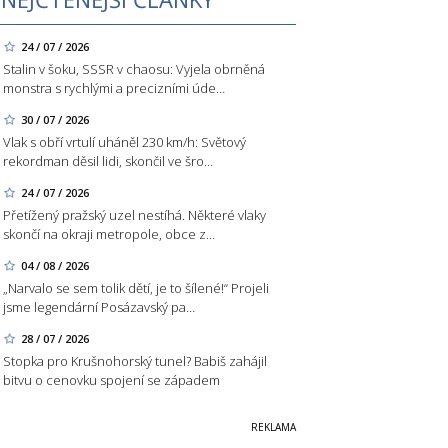
24 / 07 / 2026
Stalin v šoku, SSSR v chaosu: Vyjela obrněná
monstra s rychlými a precizními úde…
30 / 07 / 2026
Vlak s obří vrtulí uháněl 230 km/h: Světový
rekordman děsil lidi, skončil ve šro…
24 / 07 / 2026
Přetížený pražský uzel nestíhá. Některé vlaky
skončí na okraji metropole, obce z…
04 / 08 / 2026
„Narvalo se sem tolik dětí, je to šílené!“ Projeli
jsme legendární Posázavský pa…
28 / 07 / 2026
Stopka pro Krušnohorský tunel? Babiš zahájil
bitvu o cenovku spojení se západem