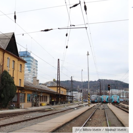
foto:
Město Vsetín
/
Nádraží Vsetín