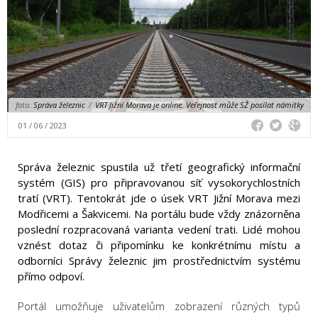
foto:
Správa železnic
/
VRT Jižní Morava je online. Veřejnost může SŽ posílat námitky
01 / 06 / 2023
Správa železnic spustila už třetí geografický informační
systém (GIS) pro připravovanou síť vysokorychlostních
tratí (VRT). Tentokrát jde o úsek VRT Jižní Morava mezi
Modřicemi a Šakvicemi. Na portálu bude vždy znázorněna
poslední rozpracovaná varianta vedení trati. Lidé mohou
vznést dotaz či připomínku ke konkrétnímu místu a
odborníci Správy železnic jim prostřednictvím systému
přímo odpoví.
Portál umožňuje uživatelům zobrazení různých typů