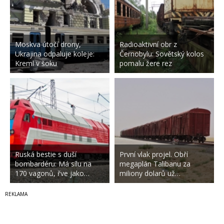
Moskva útočí drony,
Radioaktivní obr z
Ukrajina odpaluje koleje:
Černobylu: Sovětský kolos
Kreml v šoku
pomalu žere rez
Ruská bestie s duší
První vlak projel. Obří
bombardéru: Má sílu na
megaplán Talibanu za
170 vagonů, řve jako…
miliony dolarů už…