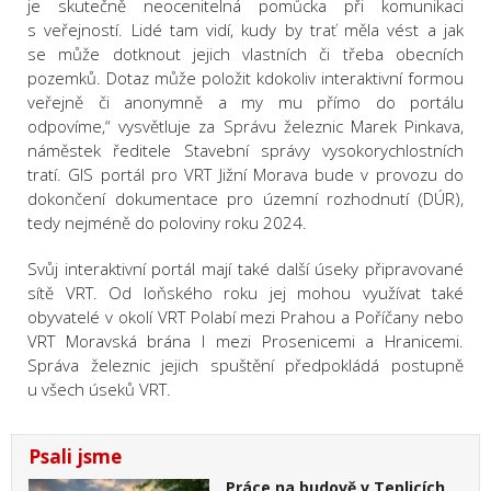
je skutečně neocenitelná pomůcka při komunikaci
s veřejností. Lidé tam vidí, kudy by trať měla vést a jak
se může dotknout jejich vlastních či třeba obecních
pozemků. Dotaz může položit kdokoliv interaktivní formou
veřejně či anonymně a my mu přímo do portálu
odpovíme
,“ vysvětluje za Správu železnic Marek Pinkava,
náměstek ředitele Stavební správy vysokorychlostních
tratí. GIS portál pro VRT Jižní Morava bude v provozu do
dokončení dokumentace pro územní rozhodnutí (DÚR),
tedy nejméně do poloviny roku 2024.
Svůj interaktivní portál mají také další úseky připravované
sítě VRT. Od loňského roku jej mohou využívat také
obyvatelé v okolí VRT Polabí mezi Prahou a Poříčany nebo
VRT Moravská brána I mezi Prosenicemi a Hranicemi.
Správa železnic jejich spuštění předpokládá postupně
u všech úseků VRT.
Psali jsme
Práce na budově v Teplicích