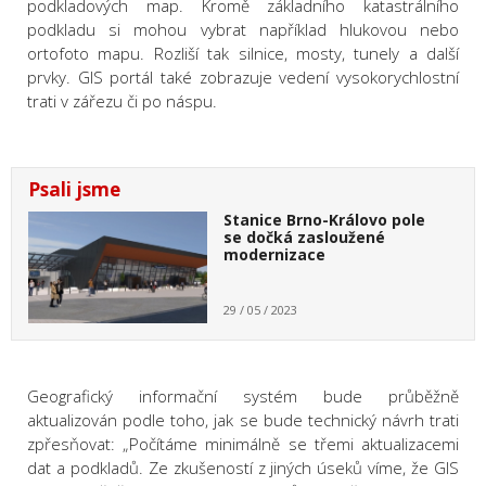
podkladových map. Kromě základního katastrálního
podkladu si mohou vybrat například hlukovou nebo
ortofoto mapu. Rozliší tak silnice, mosty, tunely a další
prvky. GIS portál také zobrazuje vedení vysokorychlostní
trati v zářezu či po náspu.
Psali jsme
Stanice Brno-Královo pole
se dočká zasloužené
modernizace
29 / 05 / 2023
Geografický informační systém bude průběžně
aktualizován podle toho, jak se bude technický návrh trati
zpřesňovat: „
Počítáme minimálně se třemi aktualizacemi
dat a podkladů. Ze zkušeností z jiných úseků víme, že GIS