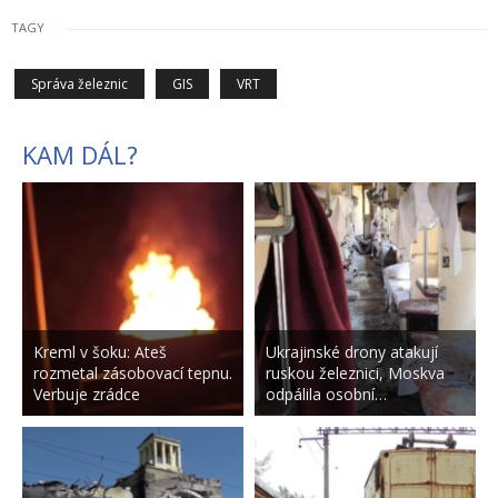
TAGY
Správa železnic
GIS
VRT
KAM DÁL?
Kreml v šoku: Ateš
Ukrajinské drony atakují
rozmetal zásobovací tepnu.
ruskou železnici, Moskva
Verbuje zrádce
odpálila osobní…