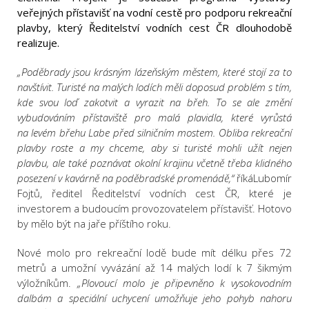
veřejných přístavišť na vodní cestě pro podporu rekreační
plavby, který Ředitelství vodních cest ČR dlouhodobě
realizuje.
„Poděbrady jsou krásným lázeňským městem, které stojí za to
navštívit. Turisté na malých lodích měli doposud problém s tím,
kde svou loď zakotvit a vyrazit na břeh. To se ale změní
vybudováním přístaviště pro malá plavidla, které vyrůstá
na levém břehu Labe před silničním mostem. Obliba rekreační
plavby roste a my chceme, aby si turisté mohli užít nejen
plavbu, ale také poznávat okolní krajinu včetně třeba klidného
posezení v kavárně na poděbradské promenádě,“
říkáLubomír
Fojtů, ředitel Ředitelství vodních cest ČR, které je
investorem a budoucím provozovatelem přístavišť. Hotovo
by mělo být na jaře příštího roku.
Nové molo pro rekreační lodě bude mít délku přes 72
metrů a umožní vyvázání až 14 malých lodí k 7 šikmým
výložníkům.
„Plovoucí molo je připevněno k vysokovodním
dalbám a speciální uchycení umožňuje jeho pohyb nahoru