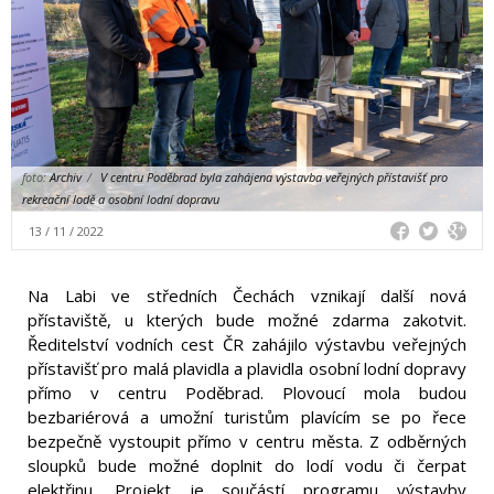
foto:
Archiv
/
V centru Poděbrad byla zahájena výstavba veřejných přístavišť pro
rekreační lodě a osobní lodní dopravu
13 / 11 / 2022
Na Labi ve středních Čechách vznikají další nová
přístaviště, u kterých bude možné zdarma zakotvit.
Ředitelství vodních cest ČR zahájilo výstavbu veřejných
přístavišť pro malá plavidla a plavidla osobní lodní dopravy
přímo v centru Poděbrad. Plovoucí mola budou
bezbariérová a umožní turistům plavícím se po řece
bezpečně vystoupit přímo v centru města. Z odběrných
sloupků bude možné doplnit do lodí vodu či čerpat
elektřinu. Projekt je součástí programu výstavby