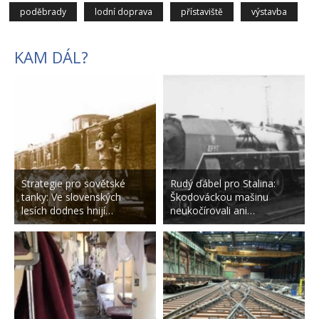
poděbrady
lodní doprava
přístaviště
výstavba
KAM DÁL?
Strategie pro sovětské
Rudý ďábel pro Stalina:
tanky: Ve slovenských
Škodováckou mašinu
lesích dodnes hnijí…
neukočírovali ani…