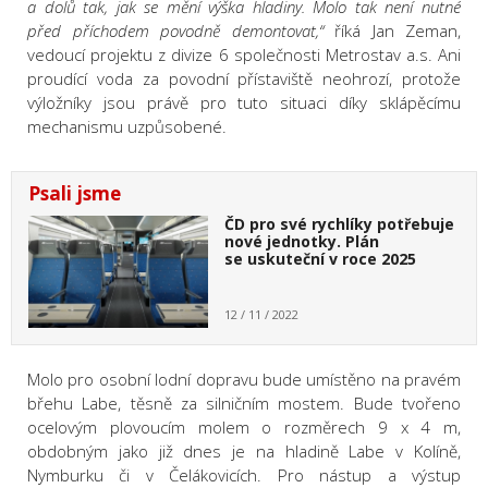
a dolů tak, jak se mění výška hladiny. Molo tak není nutné
před příchodem povodně demontovat,“
říká Jan Zeman,
vedoucí projektu z divize 6 společnosti Metrostav a.s. Ani
proudící voda za povodní přístaviště neohrozí, protože
výložníky jsou právě pro tuto situaci díky sklápěcímu
mechanismu uzpůsobené.
Psali jsme
ČD pro své rychlíky potřebuje
nové jednotky. Plán
se uskuteční v roce 2025
12 / 11 / 2022
Molo pro osobní lodní dopravu bude umístěno na pravém
břehu Labe, těsně za silničním mostem. Bude tvořeno
ocelovým plovoucím molem o rozměrech 9 x 4 m,
obdobným jako již dnes je na hladině Labe v Kolíně,
Nymburku či v Čelákovicích. Pro nástup a výstup