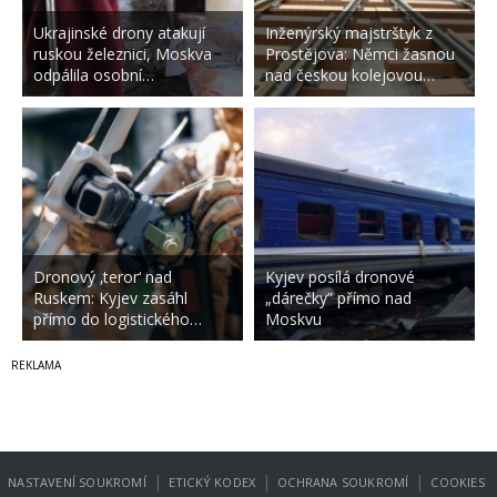
Ukrajinské drony atakují
Inženýrský majstrštyk z
ruskou železnici, Moskva
Prostějova: Němci žasnou
odpálila osobní…
nad českou kolejovou…
Dronový ‚teror‘ nad
Kyjev posílá dronové
Ruskem: Kyjev zasáhl
„dárečky” přímo nad
přímo do logistického…
Moskvu
|
|
|
NASTAVENÍ SOUKROMÍ
ETICKÝ KODEX
OCHRANA SOUKROMÍ
COOKIES