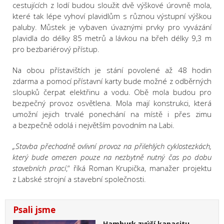
cestujících z lodí budou sloužit dvě výškové úrovně mola,
které tak lépe vyhoví plavidlům s různou výstupní výškou
paluby. Můstek je vybaven úvaznými prvky pro vyvázání
plavidla do délky 85 metrů a lávkou na břeh délky 9,3 m
pro bezbariérový přístup.
Na obou přístavištích je stání povolené až 48 hodin
zdarma a pomocí přístavní karty bude možné z odběrných
sloupků čerpat elektřinu a vodu. Obě mola budou pro
bezpečný provoz osvětlena. Mola mají konstrukci, která
umožní jejich trvalé ponechání na místě i přes zimu
a bezpečně odolá i největším povodním na Labi.
„Stavba přechodně ovlivní provoz na přilehlých cyklostezkách,
který bude omezen pouze na nezbytně nutný čas po dobu
stavebních prací
,“ říká Roman Krupička, manažer projektu
z Labské strojní a stavební společnosti.
Psali jsme
Hamburk zvýší kapacitu