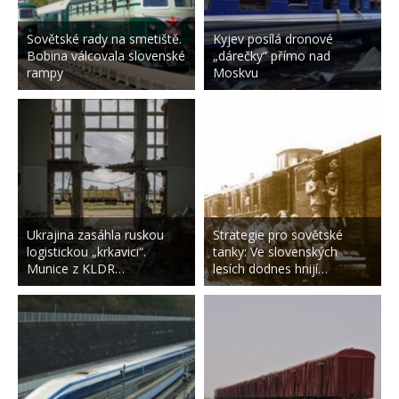
Sovětské rady na smetiště.
Kyjev posílá dronové
Bobina válcovala slovenské
„dárečky” přímo nad
rampy
Moskvu
Ukrajina zasáhla ruskou
Strategie pro sovětské
logistickou „krkavici“.
tanky: Ve slovenských
Munice z KLDR…
lesích dodnes hnijí…