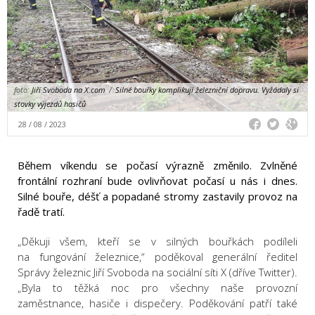
foto:
Jiří Svoboda na X.com
/
Silné bouřky komplikují železniční dopravu. Vyžádaly si
stovky výjezdů hasičů
28 / 08 / 2023
Během víkendu se počasí výrazně změnilo. Zvlněné
frontální rozhraní bude ovlivňovat počasí u nás i dnes.
Silné bouře, déšť a popadané stromy zastavily provoz na
řadě tratí.
„Děkuji všem, kteří se v silných bouřkách podíleli
na fungování železnice,“ poděkoval generální ředitel
Správy železnic Jiří Svoboda na sociální síti X (dříve Twitter).
„Byla to těžká noc pro všechny naše provozní
zaměstnance, hasiče i dispečery. Poděkování patří také