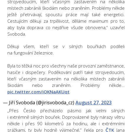
strojvedoucím, kteří včasným zastavením na několika
místech zabránili škodám nebo zraněním. Problémy někde
ještě přetrvávají, spoustu práce mají také energetici.
Cestujícím děkuji za trpělivost, děláme maximum pro to,
aby byla doprava co nejdříve všude obnovena,“ uzavřel
Svoboda.
Děkuji všem, kteří se v silných bouřkách podíleli
na fungování železnice.
Byla to těžká noc pro všechny naše provozní zaměstnance,
hasiče i dispečery. Poděkování patří také strojvedoucím,
kteří včasným zastavením na několika místech zabránili
škodám nebo zraněním. Problémy někde…
pic.twitter.com/iQKNaAKUqt
— Jiří Svoboda (@jirisvoboda_cz)
August 27, 2023
„Přes Česko přecházelo pásmo jak velmi silných
i extrémně silných bouřek. Doprovázené byly nárazy větru
někde i přes 90 kilometrů za hodinu, ale i extrémními
srážkami, ty byly hodně výjimečné,“ řekla pro
ČTK
Jana