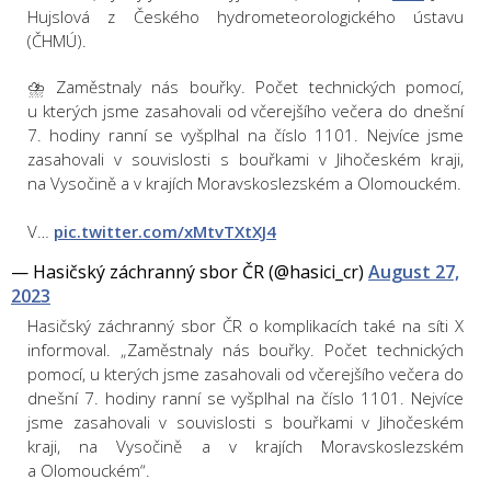
Hujslová z Českého hydrometeorologického ústavu
(ČHMÚ).
⛈️ Zaměstnaly nás bouřky. Počet technických pomocí,
u kterých jsme zasahovali od včerejšího večera do dnešní
7. hodiny ranní se vyšplhal na číslo 1101. Nejvíce jsme
zasahovali v souvislosti s bouřkami v Jihočeském kraji,
na Vysočině a v krajích Moravskoslezském a Olomouckém.
V…
pic.twitter.com/xMtvTXtXJ4
— Hasičský záchranný sbor ČR (@hasici_cr)
August 27,
2023
Hasičský záchranný sbor ČR o komplikacích také na síti X
informoval. „Zaměstnaly nás bouřky. Počet technických
pomocí, u kterých jsme zasahovali od včerejšího večera do
dnešní 7. hodiny ranní se vyšplhal na číslo 1101. Nejvíce
jsme zasahovali v souvislosti s bouřkami v Jihočeském
kraji, na Vysočině a v krajích Moravskoslezském
a Olomouckém“.