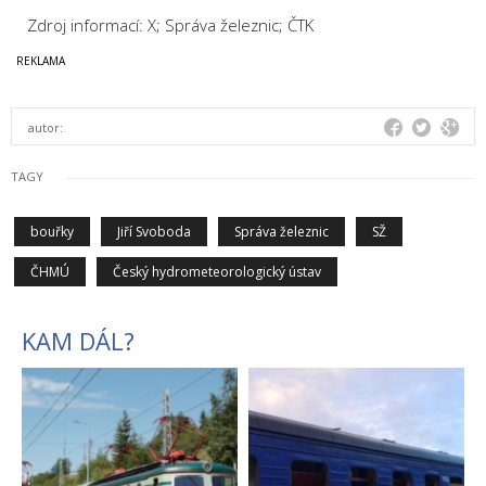
Zdroj informací: X; Správa železnic; ČTK
autor:
TAGY
bouřky
Jiří Svoboda
Správa železnic
SŽ
ČHMÚ
Český hydrometeorologický ústav
KAM DÁL?