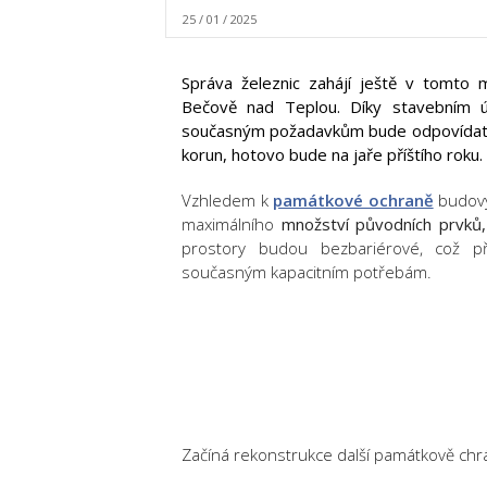
25 / 01 / 2025
Správa železnic zahájí ještě v tomto 
Bečově nad Teplou. Díky stavebním ú
současným požadavkům bude odpovídat ta
korun, hotovo bude na jaře příštího roku.
Vzhledem k
památkové ochraně
budovy
maximálního
množství původních prvků, 
prostory budou bezbariérové, což p
současným kapacitním potřebám.
Začíná rekonstrukce další památkově chr