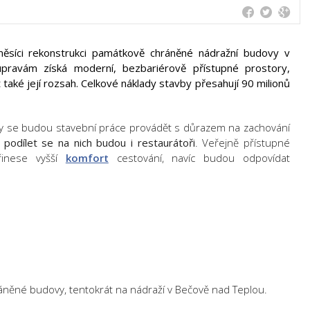
měsíci rekonstrukci památkově chráněné nádražní budovy v
pravám získá moderní, bezbariérově přístupné prostory,
ké její rozsah. Celkové náklady stavby přesahují 90 milionů
 se budou stavební práce provádět s důrazem na zacho­vání
podílet se na nich budou i restaurátoři
. Veřejně přístupné
řinese vyšší
komfort
cestování, navíc budou odpovídat
áněné budovy, tentokrát na nádraží v Bečově nad Teplou.