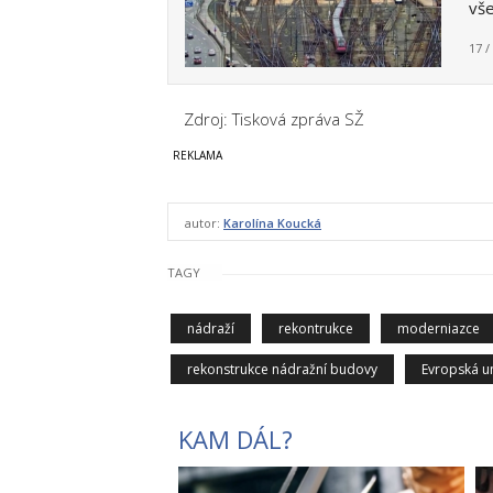
vš
17 /
Zdroj: Tisková zpráva SŽ
autor:
Karolína Koucká
TAGY
nádraží
rekontrukce
moderniazce
rekonstrukce nádražní budovy
Evropská u
KAM DÁL?