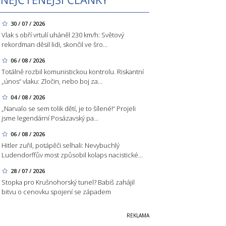
30 / 07 / 2026
Vlak s obří vrtulí uháněl 230 km/h: Světový
rekordman děsil lidi, skončil ve šro…
06 / 08 / 2026
Totálně rozbil komunistickou kontrolu. Riskantní
„únos“ vlaku: Zločin, nebo boj za…
04 / 08 / 2026
„Narvalo se sem tolik dětí, je to šílené!“ Projeli
jsme legendární Posázavský pa…
06 / 08 / 2026
Hitler zuřil, potápěči selhali: Nevybuchlý
Ludendorffův most způsobil kolaps nacistické…
28 / 07 / 2026
Stopka pro Krušnohorský tunel? Babiš zahájil
bitvu o cenovku spojení se západem