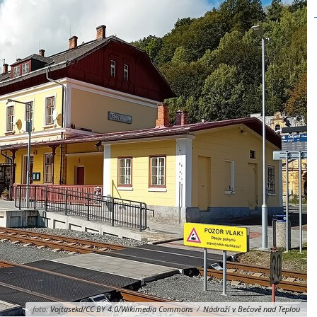
foto:
Vojtasekd/CC BY 4.0/Wikimedia Commons
/
Nádraží v Bečově nad Teplou