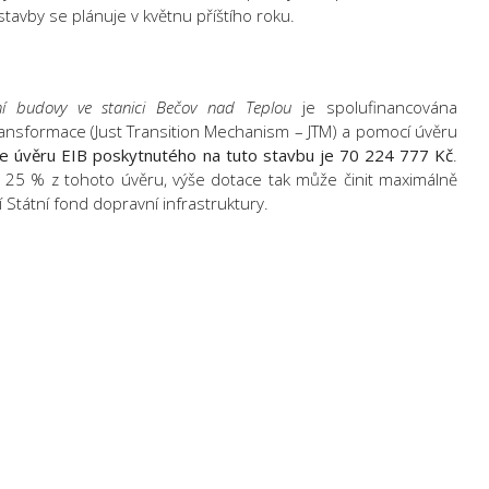
vby se plánuje v květnu příštího roku.
ní budovy ve stanici Bečov nad Teplou
je spolufinancována
ransformace (Just Transition Mechanism – JTM) a pomocí úvěru
še úvěru EIB poskytnutého na tuto stavbu je 70 224 777 Kč
.
 25 % z tohoto úvěru, výše dotace tak může činit maximálně
 Státní fond dopravní infrastruktury.