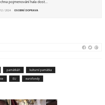
echna pojmenování hala dost…
 12 / 2024
OSOBNÍ DOPRAVA
památkáři
kulturní památka
nie
EU
eurofondy