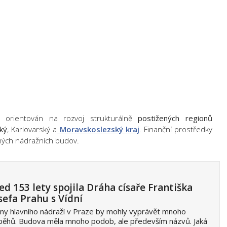
 orientován na rozvoj strukturálně
postižených regionů
ký
, Karlovarský a
Moravskoslezský kraj
. Finanční prostředky
ných nádražních budov.
ed 153 lety spojila Dráha císaře Františka
sefa Prahu s Vídní
ny hlavního nádraží v Praze by mohly vyprávět mnoho
běhů. Budova měla mnoho podob, ale především názvů. Jaká