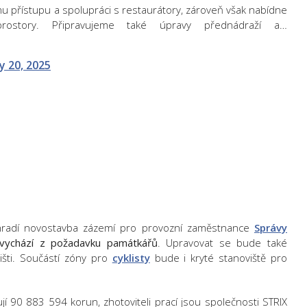
mu přístupu a spolupráci s restaurátory, zároveň však nabídne
prostory. Připravujeme také úpravy přednádraží a…
y 20, 2025
hradí novostavba zázemí pro provozní zaměstnance
Správy
 vychází z požadavku památkářů
. Upravovat se bude také
išti. Součástí zóny pro
cyklisty
bude i kryté stanoviště pro
jí 90 883 594 korun, zhotoviteli prací jsou společnosti STRIX