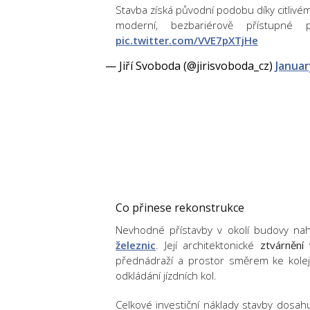
Stavba získá původní podobu díky citlivé
moderní, bezbariérově přístupné 
pic.twitter.com/VVE7pXTjHe
— Jiří Svoboda (@jirisvoboda_cz)
Januar
Co přinese rekonstrukce
Nevhodné přístavby v okolí budovy na
železnic
. Její architektonické
ztvárnění
přednádraží a prostor směrem ke kolej
odkládání jízdních kol.
Celkové investiční náklady stavby dosahu