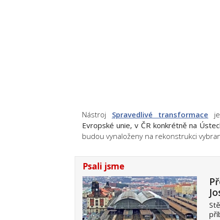
Nástroj
Spravedlivé transformace
je
Evropské unie, v ČR konkrétně na Ústec
budou vynaloženy na rekonstrukci vybra
Psali jsme
Př
Jo
Stě
pří