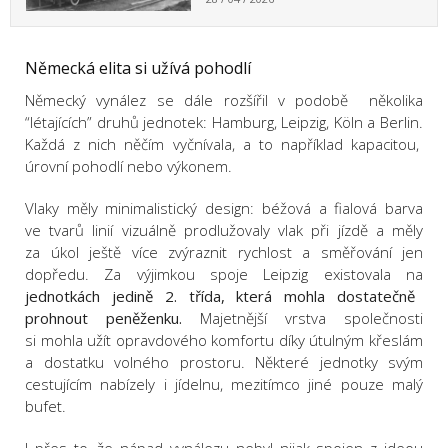
Německá elita si užívá pohodlí
Německý vynález se dále rozšířil v podobě několika
“létajících” druhů jednotek: Hamburg, Leipzig, Köln a Berlin.
Každá z nich něčím vyčnívala, a to například kapacitou,
úrovní pohodlí nebo výkonem.
Vlaky měly minimalistický design: béžová a fialová barva
ve tvarů linií vizuálně prodlužovaly vlak při jízdě a měly
za úkol ještě více zvýraznit rychlost a směřování jen
dopředu. Za výjimkou spoje Leipzig existovala na
jednotkách jedině 2. třída, která mohla dostatečně
prohnout peněženku.
Majetnější vrstva společnosti
si mohla užít opravdového komfortu díky útulným křeslám
a dostatku volného prostoru. Některé jednotky svým
cestujícím nabízely i jídelnu, mezitímco jiné pouze malý
bufet.