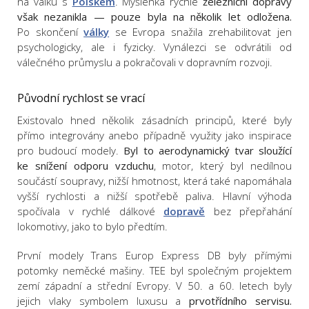
na válku s
Polskem
. Myšlenka rychlé
železniční dopravy
však nezanikla — pouze byla na několik let odložena.
Po skončení
války
se Evropa snažila zrehabilitovat jen
psychologicky, ale i fyzicky. Vynálezci se odvrátili od
válečného průmyslu a pokračovali v dopravním rozvoji.
Původní rychlost se vrací
Existovalo hned několik zásadních principů, které byly
přímo integrovány anebo případně využity jako inspirace
pro budoucí modely.
Byl to aerodynamický tvar sloužící
ke snížení odporu vzduchu
, motor, který byl nedílnou
součástí soupravy, nižší hmotnost, která také napomáhala
vyšší rychlosti a nižší spotřebě paliva. Hlavní výhoda
spočívala v rychlé dálkové
dopravě
bez přepřahání
lokomotivy, jako to bylo předtím.
První modely Trans Europ Express DB byly přímými
potomky neměcké mašiny. TEE byl společným projektem
zemí západní a střední Evropy. V 50. a 60. letech byly
jejich vlaky symbolem luxusu a
prvotřídního servisu.