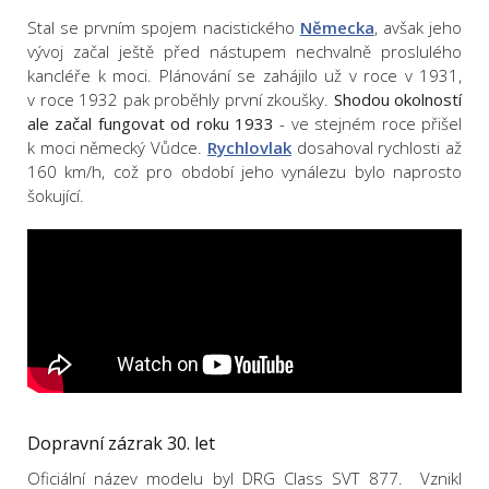
Stal se prvním spojem nacistického
Německa
, avšak jeho
vývoj začal ještě před nástupem nechvalně proslulého
kancléře k moci. Plánování se zahájilo už v roce v 1931,
v roce 1932 pak proběhly první zkoušky.
Shodou okolností
ale začal fungovat od roku 1933
- ve stejném roce přišel
k moci německý Vůdce.
Rychlovlak
dosahoval rychlosti až
160 km/h, což pro období jeho vynálezu bylo naprosto
šokující.
Dopravní zázrak 30. let
Oficiální název modelu byl DRG Class SVT 877. Vznikl