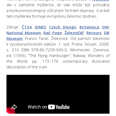
ale v samotné myšlence, že vlak může být pohodlný
a konkurenceschopný vůči jiným formám dopravy. A právě
tato myšlenka formuje evropskou železnici dodnes.
Zdroje:
ČT24
,
iDNES
,
Czech Design
,
Britannica
,
DW
,
National Museum
,
Rail Page
,
Železničář
,
Retours
,
DB
Museum
, Franco Tanel. Železnice. Od parních lokomotiv
k vysokorychlostním vlakům. 1. vyd. Praha: Slovart. 2008.
s. 216 ISBN 978-80-7209-945-0, Winchester, Clarence,
ed. (1936), "The Flying Hamburger", Railway Wonders of
the World, pp. 173–176 contemporary illustrated
description of the train.