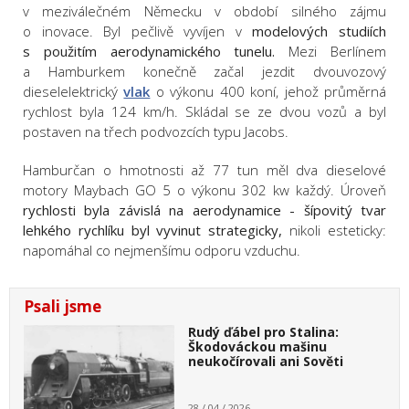
v meziválečném Německu v období silného zájmu
o inovace. Byl pečlivě vyvíjen v
modelových studiích
s použitím aerodynamického tunelu.
Mezi Berlínem
a Hamburkem konečně začal jezdit dvouvozový
dieselelektrický
vlak
o výkonu 400 koní, jehož průměrná
rychlost byla 124 km/h. Skládal se ze dvou vozů a byl
postaven na třech podvozcích typu Jacobs.
Hamburčan o hmotnosti až 77 tun měl dva dieselové
motory Maybach GO 5 o výkonu 302 kw každý. Úroveň
rychlosti byla závislá na aerodynamice - šípovitý tvar
lehkého rychlíku byl vyvinut strategicky,
nikoli esteticky:
napomáhal co nejmenšímu odporu vzduchu.
Psali jsme
Rudý ďábel pro Stalina:
Škodováckou mašinu
neukočírovali ani Sověti
28 / 04 / 2026