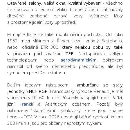
Otevřené salony, velká okna, kvalitní vybavení
- všechno
se spojovalo v jednom vlaku. Interiéry často zahrnovaly
dřevěné zdobené barové vozy, květinové látky
a prostorné jídelní vozy uprostřed.
Mimojiné Itálie se také mohla něčím pochlubit. Od roku
1952 mezi Milánem a Římem jezdil známý Settebello,
neboli oficiálně ETR 300,
který nějakou dobu byl také
v provozu pod značkou TEE
. Nedisponoval velkým
technologickým nebo
aerodynamickým
pokrokem
narozdíl od svého německého předchůdce, ale byl
symbolem prestiže a statusu.
Dalším ideovým nástupcem
Hamburčanu se staly
jednotky SNCF RGP.
Francouzský výrobce Renault je měl
v provozu v 40.-60. letech. Působily na spojích mezi Paříží,
jižní
Francií
a Atlantickým oceánem. Později byly
nahrazeny “skutečnými” rychlovlaky, které jsou známé
i dnes - TGV. V roce 2026 dosahují běžné rychlosti kolem
300 km/h a jsou pro občany naprostým zvykem.