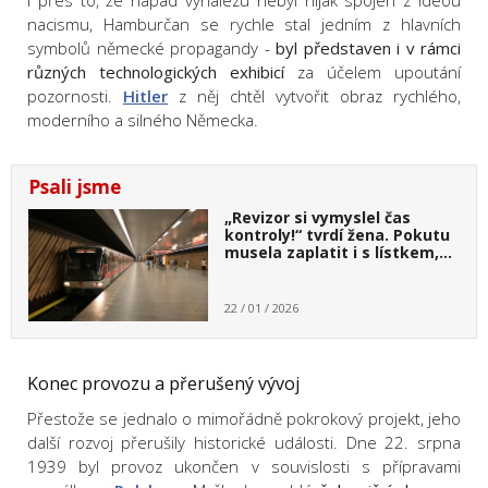
I přes to, že nápad vynálezu nebyl nijak spojen z ideou
nacismu, Hamburčan se rychle stal jedním z hlavních
symbolů německé propagandy -
byl představen i v rámci
různých technologických exhibicí
za účelem upoutání
pozornosti.
Hitler
z něj chtěl vytvořit obraz rychlého,
moderního a silného Německa.
Psali jsme
„Revizor si vymyslel čas
kontroly!“ tvrdí žena. Pokutu
musela zaplatit i s lístkem,…
22 / 01 / 2026
Konec provozu a přerušený vývoj
Přestože se jednalo o mimořádně pokrokový projekt, jeho
další rozvoj přerušily historické události. Dne 22. srpna
1939 byl provoz ukončen v souvislosti s přípravami