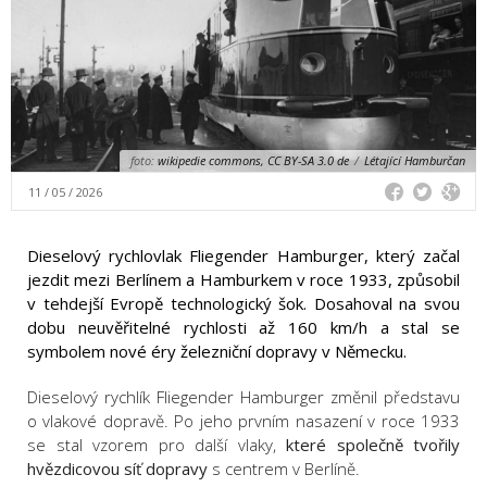
foto:
wikipedie commons, CC BY-SA 3.0 de
/
Létající Hamburčan
11 / 05 / 2026
Dieselový rychlovlak Fliegender Hamburger, který začal
jezdit mezi Berlínem a Hamburkem v roce 1933, způsobil
v tehdejší Evropě technologický šok. Dosahoval na svou
dobu neuvěřitelné rychlosti až 160 km/h a stal se
symbolem nové éry železniční dopravy v Německu.
Dieselový rychlík Fliegender Hamburger změnil představu
o vlakové dopravě. Po jeho prvním nasazení v roce 1933
se stal vzorem pro další vlaky,
které společně tvořily
hvězdicovou síť dopravy
s centrem v Berlíně.