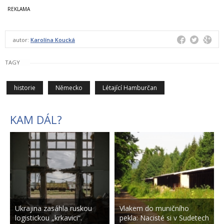
autor:
Karolína Koucká
TAGY
historie
Německo
Létající Hamburčan
KAM DÁL?
Ukrajina zasáhla ruskou
Vlakem do muničního
logistickou „krkavici“.
pekla: Nacisté si v Sudetech