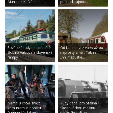
Munice z KLDR…
postavili tajnou…
Sovětské rady na smetiště.
Od tajemství z války až po
Bobina válcovala slovenské
naprostý zmar. Takhle
rampy
„hnijí“ zpustlé…
Němci ji chtěli zničit,
Rudý ďábel pro Stalina:
komunismus pohřbít.
Škodováckou mašinu
Rumunský vlakový…
neukočírovali ani…