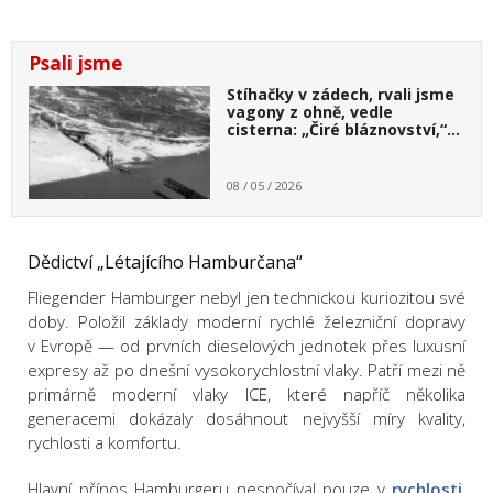
Psali jsme
Stíhačky v zádech, rvali jsme
vagony z ohně, vedle
cisterna: „Čiré bláznovství,“…
08 / 05 / 2026
Dědictví „Létajícího Hamburčana“
Fliegender Hamburger nebyl jen technickou kuriozitou své
doby. Položil základy moderní rychlé železniční dopravy
v Evropě — od prvních dieselových jednotek přes luxusní
expresy až po dnešní vysokorychlostní vlaky. Patří mezi ně
primárně moderní vlaky ICE, které napříč několika
generacemi dokázaly dosáhnout nejvyšší míry kvality,
rychlosti a komfortu.
Hlavní přínos Hamburgeru nespočíval pouze v
rychlosti
,