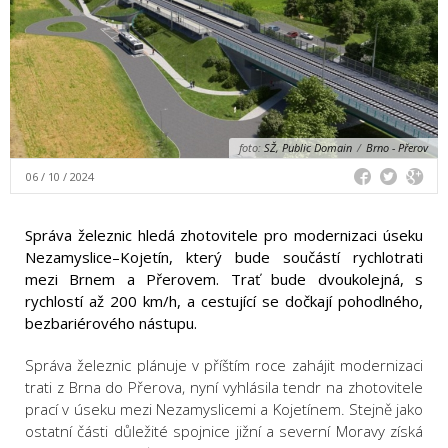
foto:
SŽ, Public Domain
/
Brno - Přerov
06 / 10 / 2024
Správa železnic hledá zhotovitele pro modernizaci úseku
Nezamyslice–Kojetín, který bude součástí rychlotrati
mezi Brnem a Přerovem. Trať bude dvoukolejná, s
rychlostí až 200 km/h, a cestující se dočkají pohodlného,
bezbariérového nástupu.
Správa železnic plánuje v příštím roce zahájit modernizaci
trati z Brna do Přerova, nyní vyhlásila tendr na zhotovitele
prací v úseku mezi Nezamyslicemi a Kojetínem. Stejně jako
ostatní části důležité spojnice jižní a severní Moravy získá