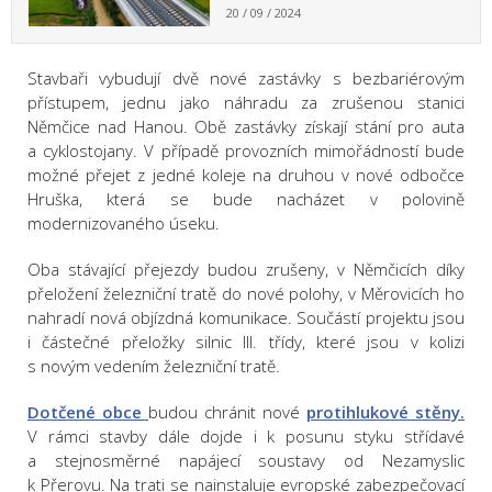
20 / 09 / 2024
Stavbaři vybudují dvě nové zastávky s bezbariérovým
přístupem, jednu jako náhradu za zrušenou stanici
Němčice nad Hanou. Obě zastávky získají stání pro auta
a cyklostojany. V případě provozních mimořádností bude
možné přejet z jedné koleje na druhou v nové odbočce
Hruška, která se bude nacházet v polovině
modernizovaného úseku.
Oba stávající přejezdy budou zrušeny, v Němčicích díky
přeložení železniční tratě do nové polohy, v Měrovicích ho
nahradí nová objízdná komunikace. Součástí projektu jsou
i částečné přeložky silnic III. třídy, které jsou v kolizi
s novým vedením železniční tratě.
Dotčené obce
budou chránit nové
protihlukové stěny.
V rámci stavby dále dojde i k posunu styku střídavé
a stejnosměrné napájecí soustavy od Nezamyslic
k Přerovu. Na trati se nainstaluje evropské zabezpečovací