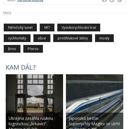
TAGY
Němčický tunel
VRT
Vysokorychlostní trať
rychlovlaky
obce
protihlukové stěny
mosty
Brno
Přerov
KAM DÁL?
Ukrajina zasáhla ruskou
Japonská bestie.
logistickou „krkavici“.
Superrychlý Maglev se utrhl