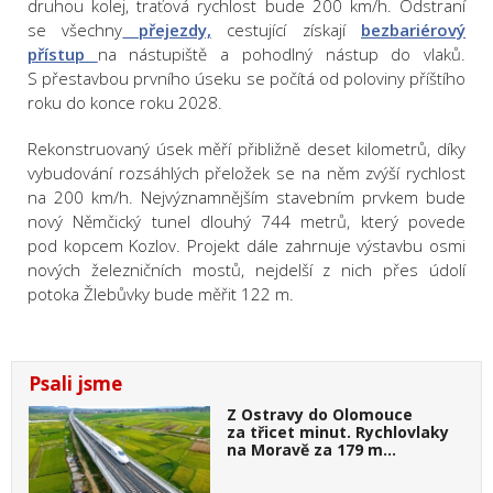
druhou kolej, traťová rychlost bude 200 km/h. Odstraní
se všechny
přejezdy,
cestující získají
bezbariérový
přístup
na nástupiště a pohodlný nástup do vlaků.
S přestavbou prvního úseku se počítá od poloviny příštího
roku do konce roku 2028.
Rekonstruovaný úsek měří přibližně deset kilometrů, díky
vybudování rozsáhlých přeložek se na něm zvýší rychlost
na 200 km/h. Nejvýznamnějším stavebním prvkem bude
nový Němčický tunel dlouhý 744 metrů, který povede
pod kopcem Kozlov. Projekt dále zahrnuje výstavbu osmi
nových železničních mostů, nejdelší z nich přes údolí
potoka Žlebůvky bude měřit 122 m.
Psali jsme
Z Ostravy do Olomouce
za třicet minut. Rychlovlaky
na Moravě za 179 m…