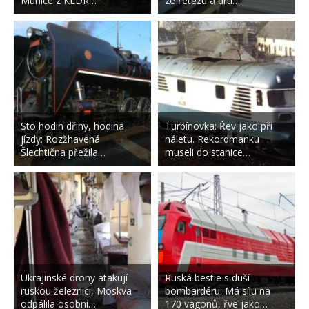
Munice z KLDR…
ze řetězu a drtí…
Sto hodin dřiny, hodina
Turbínovka: Řev jako při
jízdy: Rozžhavená
náletu. Rekordmanku
Šlechtična přežila…
museli do stanice…
Ukrajinské drony atakují
Ruská bestie s duší
ruskou železnici, Moskva
bombardéru: Má sílu na
odpálila osobní…
170 vagonů, řve jako…