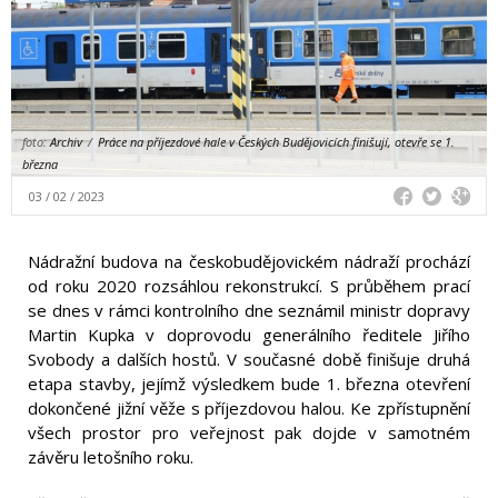
foto:
Archiv
/
Práce na příjezdové hale v Českých Budějovicích finišují, otevře se 1.
března
03 / 02 / 2023
Nádražní budova na českobudějovickém nádraží prochází
od roku 2020 rozsáhlou rekonstrukcí. S průběhem prací
se dnes v rámci kontrolního dne seznámil ministr dopravy
Martin Kupka v doprovodu generálního ředitele Jiřího
Svobody a dalších hostů. V současné době finišuje druhá
etapa stavby, jejímž výsledkem bude 1. března otevření
dokončené jižní věže s příjezdovou halou. Ke zpřístupnění
všech prostor pro veřejnost pak dojde v samotném
závěru letošního roku.