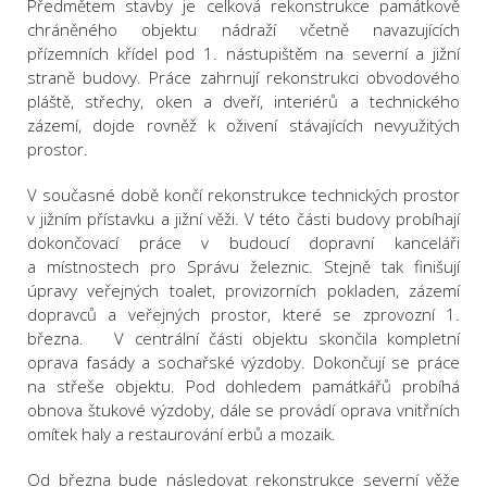
Předmětem stavby je celková rekonstrukce památkově
chráněného objektu nádraží včetně navazujících
přízemních křídel pod 1. nástupištěm na severní a jižní
straně budovy. Práce zahrnují rekonstrukci obvodového
pláště, střechy, oken a dveří, interiérů a technického
zázemí, dojde rovněž k oživení stávajících nevyužitých
prostor.
V současné době končí rekonstrukce technických prostor
v jižním přístavku a jižní věži. V této části budovy probíhají
dokončovací práce v budoucí dopravní kanceláři
a místnostech pro Správu železnic. Stejně tak finišují
úpravy veřejných toalet, provizorních pokladen, zázemí
dopravců a veřejných prostor, které se zprovozní 1.
března. V centrální části objektu skončila kompletní
oprava fasády a sochařské výzdoby. Dokončují se práce
na střeše objektu. Pod dohledem památkářů probíhá
obnova štukové výzdoby, dále se provádí oprava vnitřních
omítek haly a restaurování erbů a mozaik.
Od března bude následovat rekonstrukce severní věže