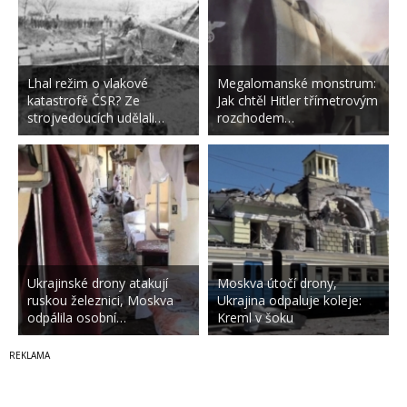
Lhal režim o vlakové
Megalomanské monstrum:
katastrofě ČSR? Ze
Jak chtěl Hitler třímetrovým
strojvedoucích udělali…
rozchodem…
Ukrajinské drony atakují
Moskva útočí drony,
ruskou železnici, Moskva
Ukrajina odpaluje koleje:
odpálila osobní…
Kreml v šoku