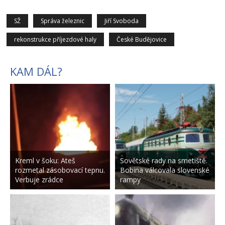
SŽ
Správa železnic
Jiří Svoboda
rekonstrukce příjezdové haly
České Budějovice
KAM DÁL?
Kreml v šoku: Ateš
Sovětské rady na smetiště.
rozmetal zásobovací tepnu.
Bobina válcovala slovenské
Verbuje zrádce
rampy