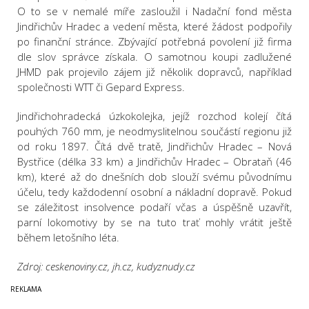
O to se v nemalé míře zasloužil i Nadační fond města
Jindřichův Hradec a vedení města, které žádost podpořily
po finanční stránce. Zbývající potřebná povolení již firma
dle slov správce získala. O samotnou koupi zadlužené
JHMD pak projevilo zájem již několik dopravců, například
společnosti WTT či Gepard Express.
Jindřichohradecká úzkokolejka, jejíž rozchod kolejí čítá
pouhých 760 mm, je neodmyslitelnou součástí regionu již
od roku 1897. Čítá dvě tratě, Jindřichův Hradec – Nová
Bystřice (délka 33 km) a Jindřichův Hradec – Obrataň (46
km), které až do dnešních dob slouží svému původnímu
účelu, tedy každodenní osobní a nákladní dopravě. Pokud
se záležitost insolvence podaří včas a úspěšně uzavřít,
parní lokomotivy by se na tuto trať mohly vrátit ještě
během letošního léta.
Zdroj: ceskenoviny.cz, jh.cz, kudyznudy.cz