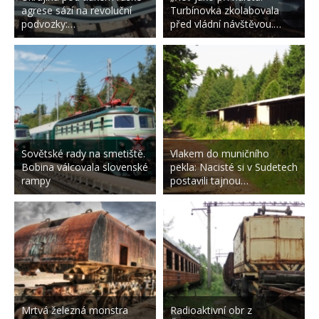
agrese sází na revoluční
Turbínovka zkolabovala
podvozky:…
před vládní návštěvou.…
Sovětské rady na smetiště.
Vlakem do muničního
Bobina válcovala slovenské
pekla: Nacisté si v Sudetech
rampy
postavili tajnou…
Mrtvá železná monstra
Radioaktivní obr z