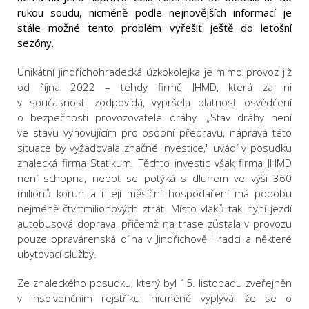
rukou soudu, nicméně podle nejnovějších informací je
stále možné tento problém vyřešit ještě do letošní
sezóny.
Unikátní jindřichohradecká úzkokolejka je mimo provoz již
od října 2022 – tehdy firmě JHMD, která za ni
v současnosti zodpovídá, vypršela platnost osvědčení
o bezpečnosti provozovatele dráhy. „Stav dráhy není
ve stavu vyhovujícím pro osobní přepravu, náprava této
situace by vyžadovala značné investice," uvádí v posudku
znalecká firma Statikum. Těchto investic však firma JHMD
není schopna, neboť se potýká s dluhem ve výši 360
milionů korun a i její měsíční hospodaření má podobu
nejméně čtvrtmilionových ztrát. Místo vlaků tak nyní jezdí
autobusová doprava, přičemž na trase zůstala v provozu
pouze opravárenská dílna v Jindřichově Hradci a některé
ubytovací služby.
Ze znaleckého posudku, který byl 15. listopadu zveřejněn
v insolvenčním rejstříku, nicméně vyplývá, že se o