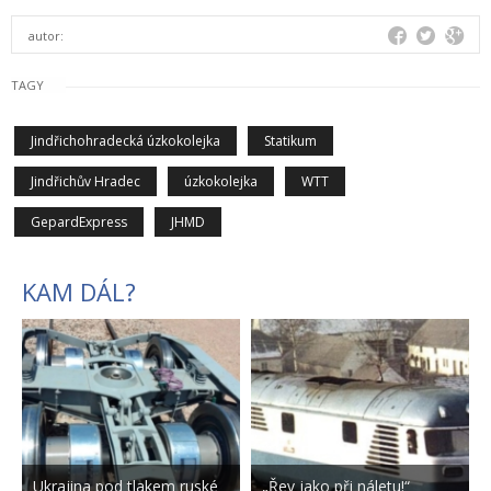
autor:
TAGY
Jindřichohradecká úzkokolejka
Statikum
Jindřichův Hradec
úzkokolejka
WTT
GepardExpress
JHMD
KAM DÁL?
Ukrajina pod tlakem ruské
„Řev jako při náletu!“