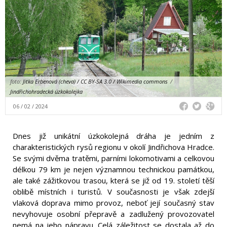
foto:
Jitka Erbenová (cheva) / CC BY-SA 3.0 / Wikimedia commons
/
Jindřichohradecká úzkokolejka
06 / 02 / 2024
Dnes již unikátní úzkokolejná dráha je jedním z
charakteristických rysů regionu v okolí Jindřichova Hradce.
Se svými dvěma tratěmi, parními lokomotivami a celkovou
délkou 79 km je nejen významnou technickou památkou,
ale také zážitkovou trasou, která se již od 19. století těší
oblibě místních i turistů. V současnosti je však zdejší
vlaková doprava mimo provoz, neboť její současný stav
nevyhovuje osobní přepravě a zadlužený provozovatel
nemá na jeho nápravu. Celá záležitost se dostala až do