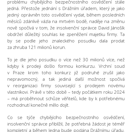
problému chybějícího bezpečnostního osvědčení stále
jedná. Přestože jednání s Drážním úřadem, který je jako
jediný oprávněn toto osvědčení vydat, během posledních
měsíců zdánlivě vázla na mrtvém bodě, naděje na změnu
nově spočívá v tom, že insolvenční správce David Jánošík
obdržel důležitý souhlas ke zpeněžení majetku firmy. Ta
by se podle jeho znaleckého posudku dala prodat
za zhruba 121 milionů korun.
To je dle jeho posudku o více než 30 milionů více, než
kdyby k prodeji došlo formou konkurzu. Vrchní soud
v Praze krom toho konkurz již podruhé zrušil jako
nepravomocný, a tak jediná další možnost spočívá
v reorganizaci firmy související s prodejem novému
vlastníkovi. Právě v této době – tedy počátkem roku 2024
– má proběhnout schůze věřitelů, kde by k potřebnému
rozhodnutí konečně mělo dojít.
Co se týče chybějícího bezpečnostního osvědčení,
insolvenční správce přiblížil, že potřebná žádost je téměř
kompletní a během ledna bude podána Drážnímu úřadu.