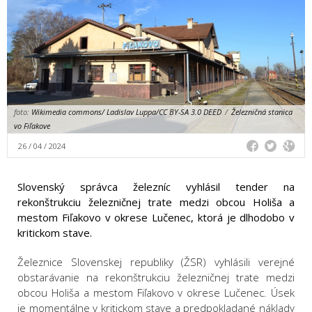
foto:
Wikimedia commons/ Ladislav Luppa/CC BY-SA 3.0 DEED
/
Železničná stanica
vo Fiľakove
26 / 04 / 2024
Slovenský správca železníc vyhlásil tender na
rekonštrukciu železničnej trate medzi obcou Holiša a
mestom Fiľakovo v okrese Lučenec, ktorá je dlhodobo v
kritickom stave.
Železnice Slovenskej republiky (ŽSR) vyhlásili verejné
obstarávanie na rekonštrukciu železničnej trate medzi
obcou Holiša a mestom Fiľakovo v okrese Lučenec. Úsek
je momentálne v kritickom stave a predpokladané náklady