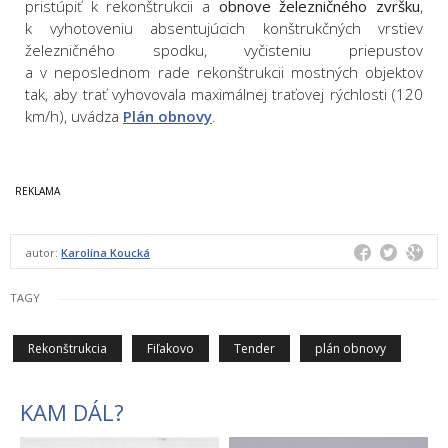
pristúpiť k rekonštrukcii a
obnove železničného zvršku
,
k vyhotoveniu absentujúcich konštrukčných vrstiev
železničného spodku, vyčisteniu priepustov
a v neposlednom rade rekonštrukcii mostných objektov
tak, aby trať vyhovovala maximálnej traťovej rýchlosti (120
km/h), uvádza
Plán obnovy
.
autor:
Karolína Koucká
TAGY
Rekonštrukcia
Fiľakovo
Tender
plán obnovy
KAM DÁL?