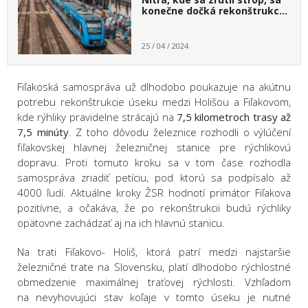
konečne dočká rekonštrukc…
25 / 04 / 2024
Fiľakoská samospráva už dlhodobo poukazuje na akútnu
potrebu rekonštrukcie úseku medzi Holišou a Fiľakovom,
kde rýhliky pravidelne strácajú na
7,5 kilometroch trasy až
7,5 minúty
. Z toho dôvodu železnice rozhodli o výlúčení
fiľakovskej hlavnej železničnej stanice pre rýchlikovú
dopravu. Proti tomuto kroku sa v tom čase rozhodla
samospráva zriadiť petíciu, pod ktorú sa podpísalo až
4000 ľudí. Aktuálne kroky ŽSR hodnotí primátor Fiľakova
pozitívne, a očakáva, že po rekonštrukcii budú rýchliky
opätovne zachádzať aj na ich hlavnú stanicu.
Na trati Fiľakovo- Holiš, ktorá patrí medzi najstaršie
železničné trate na Slovensku, platí dlhodobo rýchlostné
obmedzenie maximálnej traťovej rýchlosti. Vzhľadom
na nevyhovujúci stav koľaje v tomto úseku je nutné