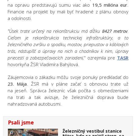
na opravu predstavujú sumu viac ako
19,5 milióna eur
.
Financie na projekt by mali byť hradené z plánu obnovy
a odolnosti.
"Úsek trate určený na rekonštrukciu má dĺžku
8427 metrov
.
Cieľom je rekonštrukcia technickej infraštruktúry, a to
železničného zvršku a spodku, mostov, priepustov a káblových
trás, nástupíšť a úpravy na nich a chodníkov k nim, úpravy
priecestí a zabezpečovacích zariadení,"
ozrejmila pre
TASR
hovorkyňa ŽSR Vladimíra Bahýlová.
Záujemcovia o zákazku môžu svoje ponuky predkladať do
23. Mája
. ŽSR má v pláne začať s obnovou trate už
na jeseň. Správca železníc však počíta s obmedzeniami
na trati a tak avizuje, že železničná doprava bude
nahradzovaná autobusmi.
Psali jsme
Železničný vestibul stanice
Nitra, kde sa zrútil strop, sa