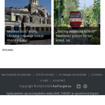
Moskva útočí drony,
„Mašiny dělám na koleně!“
Ukrajina odpaluje koleje:
Nadšenec položil 50 tun
Kreml v šoku
kolejí, na…
|
|
|
NASTAVENÍ SOUKROMÍ
ETICKÝ KODEX
OCHRANA SOUKROMÍ
COOKIES
|
|
O NÁS
KONTAKT
Copyright © 2020-2026
RailTarget.eu
Vydavatelem zpravodajského webu RAIL TARGET je společnost
Expert
Publishing Group s.r.o.
.
Více informací na
www.expertpublishing.eu