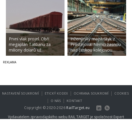
První vlak projel. Obří
Inženýrský majstrštyk z
megaplán Talibanu za
Prostějova: Němci žasnou
miliony dolarů už…
nad českou kolejovou…
|
|
|
NASTAVENÍ SOUKROMÍ
ETICKÝ KODEX
OCHRANA SOUKROMÍ
COOKIES
|
|
O NÁS
KONTAKT
Copyright © 2020-2026
RailTarget.eu
Vydavatelem zpravodajského webu RAIL TARGET je společnost
Expert
Publishing Group s.r.o.
.
Více informací na
www.expertpublishing.eu