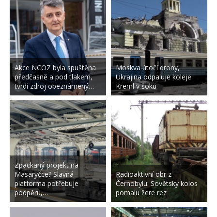
Akce NCOZ byla spuštěna
Moskva útočí drony,
předčasně a pod tlakem,
Ukrajina odpaluje koleje:
tvrdí zdroj obeznámený…
Kreml v šoku
Zpackaný projekt na
Masaryčce? Slavná
Radioaktivní obr z
platforma potřebuje
Černobylu: Sovětský kolos
podpěru,…
pomalu žere rez