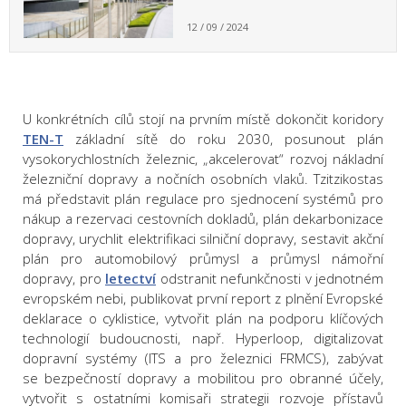
12 / 09 / 2024
U konkrétních cílů stojí na prvním místě dokončit koridory
TEN-T
základní sítě do roku 2030, posunout plán
vysokorychlostních železnic, „akcelerovat“ rozvoj nákladní
železniční dopravy a nočních osobních vlaků. Tzitzikostas
má představit plán regulace pro sjednocení systémů pro
nákup a rezervaci cestovních dokladů, plán dekarbonizace
dopravy, urychlit elektrifikaci silniční dopravy, sestavit akční
plán pro automobilový průmysl a průmysl námořní
dopravy, pro
letectví
odstranit nefunkčnosti v jednotném
evropském nebi, publikovat první report z plnění Evropské
deklarace o cyklistice, vytvořit plán na podporu klíčových
technologií budoucnosti, např. Hyperloop, digitalizovat
dopravní systémy (ITS a pro železnici FRMCS), zabývat
se bezpečností dopravy a mobilitou pro obranné účely,
vytvořit s ostatními komisaři strategii rozvoje přístavů