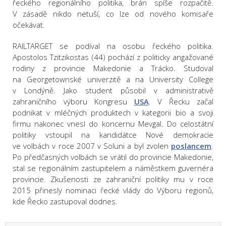
řeckého regionálního politika, brán spíše rozpačitě.
V zásadě nikdo netuší, co lze od nového komisaře
očekávat.
RAILTARGET se podíval na osobu řeckého politika.
Apostolos Tzitzikostas (44) pochází z politicky angažované
rodiny z provincie Makedonie a Trácko. Studoval
na Georgetownské univerzitě a na University College
v Londýně. Jako student působil v administrativě
zahraničního výboru Kongresu
USA
. V Řecku začal
podnikat v mléčných produktech v kategorii bio a svoji
firmu nakonec vnesl do koncernu Mevgal. Do celostátní
politiky vstoupil na kandidátce Nové demokracie
ve volbách v roce 2007 v Soluni a byl zvolen
poslancem
.
Po předčasných volbách se vrátil do provincie Makedonie,
stal se regionálním zastupitelem a náměstkem guvernéra
provincie. Zkušenosti ze zahraniční politiky mu v roce
2015 přinesly nominaci řecké vlády do Výboru regionů,
kde Řecko zastupoval dodnes.