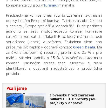
kompetence EU jsou v
turismu
minimální.
Předsedkyně komise dnes rovněž zveřejnila tzv. misijní
dopisy členům Evropské komise. Tzitzikostas obdržel misi
s heslem „Evropa rychlejší a jednodušší“. Bude podřízen
jednomu ze šesti místopředsedů komise, konkrétně
italskému komisaři Ital Rafaelli Fitto, který má na starosti
soudržnost (kohezi) a reformy. Základním cílem jeho
práce má být naplnit v dopravě koncept
Green Dealu
. Má
za úkol snížit povinný reporting pro firmy o 25 % a pro
malé a střední podniky o 35 %. V odvětví dopravy musí
komisař uskutečnit stress test legislativy s cílem
identifikovat a odstranit nadbytečnosti a protichůdná
pravidla.
Psali jsme
Slovensku hrozí zmrazení
miliard z EU. Ohroženy jsou
projekty v dopravě