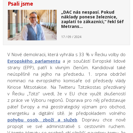
Psali jsme
„DAC nás nespasí. Pokud
náklady ponese železnice,
zaplatí to zákazníci,“ řekl šéf
Metrans…
17 / 09 / 2024
V Nové demokracii, která vyhrála s 33 % v Řecku volby do
Evropského parlamentu
a je součástí Evropské lidové
strany (EPP), patří k vlivným členům. Kandidoval také
neúspěšně na jejího na předsedu. 1. srpna obdržel
nominaci na evropského komisaře od předsedy vlády
Kiriose Mitsotakise. Na Twitteru Tzitzikostas přezdívaný
v Řecku „Tzitzi“ uvedl, že v EU chce využít zkušeností
z práce ve Výboru regionů. Doprava pro něj představuje
páteř Evropy a má geostrategický význam pro obchod,
energetiku a digitální sítě. Je předpokladem volného
pohybu osob, zboží a služeb
. Dopravu chce nově
propojit ve své administrativě s cestovním ruchem.
V tomto tématu se osobně cítí silnější, navzdory tomu, že