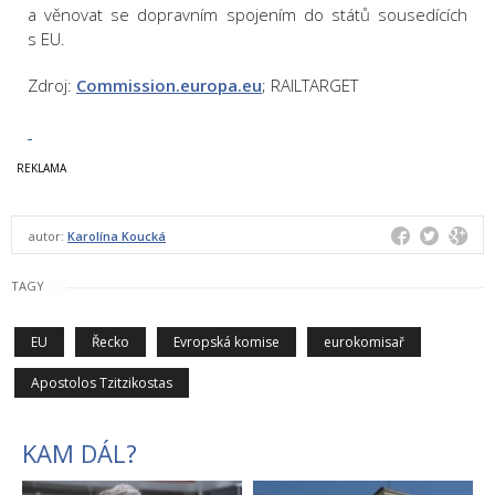
a věnovat se dopravním spojením do států sousedících
s EU.
Zdroj:
Commission.europa.eu
; RAILTARGET
autor:
Karolína Koucká
TAGY
EU
Řecko
Evropská komise
eurokomisař
Apostolos Tzitzikostas
KAM DÁL?