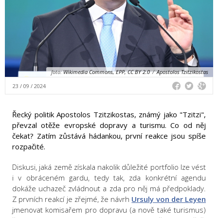
foto:
Wikimedia Commons, EPP, CC BY 2.0
/
Apostolos Tzitzikostas
23 / 09 / 2024
Řecký politik Apostolos Tzitzikostas, známý jako "Tzitzi",
převzal otěže evropské dopravy a turismu. Co od něj
čekat? Zatím zůstává hádankou, první reakce jsou spíše
rozpačité.
Diskusi, jaká země získala nakolik důležité portfolio lze vést
i v obráceném gardu, tedy tak, zda konkrétní agendu
dokáže uchazeč zvládnout a zda pro něj má předpoklady.
Z prvních reakcí je zřejmé, že návrh
Ursuly von der Leyen
jmenovat komisařem pro dopravu (a nově také turismus)