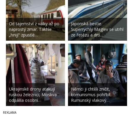
Od tajemství z války až po
Japonská bestie.
naprostý zmar. Takhle
Superrychlý Maglev se utrhl
„hnijí“ zpustlé…
ze řetězu a drtí…
Ukrajinské drony atakují
Němci ji chtěli zničit,
ruskou železnici, Moskva
komunismus pohřbít.
odpálila osobní…
Rumunský vlakový…