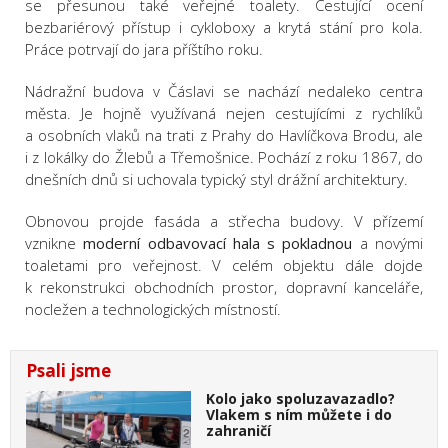
se přesunou také veřejné toalety. Cestující ocení
bezbariérový přístup i cykloboxy a krytá stání pro kola.
Práce potrvají do jara příštího roku.
Nádražní budova v Čáslavi se nachází nedaleko centra
města. Je hojně využívaná nejen cestujícími z rychlíků
a osobních vlaků na trati z Prahy do Havlíčkova Brodu, ale
i z lokálky do Žlebů a Třemošnice. Pochází z roku 1867, do
dnešních dnů si uchovala typický styl drážní architektury.
Obnovou projde fasáda a střecha budovy. V přízemí
vznikne
moderní odbavovací hala s pokladnou
a novými
toaletami pro veřejnost. V celém objektu dále dojde
k rekonstrukci obchodních prostor, dopravní kanceláře,
nocležen a technologických místností.
Psali jsme
Kolo jako spoluzavazadlo?
Vlakem s ním můžete i do
zahraničí