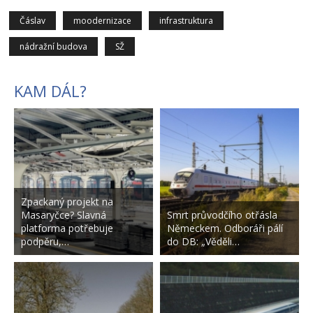
Čáslav
moodernizace
infrastruktura
nádražní budova
SŽ
KAM DÁL?
Zpackaný projekt na
Masaryčce? Slavná
Smrt průvodčího otřásla
platforma potřebuje
Německem. Odboráři pálí
podpěru,…
do DB: „Věděli…