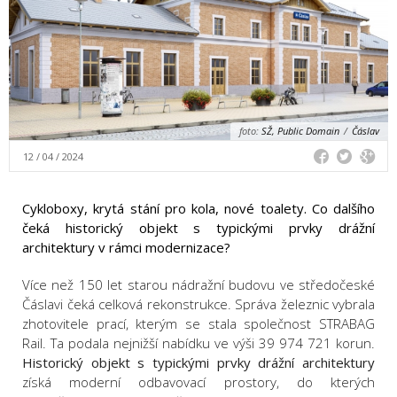
foto:
SŽ, Public Domain
/
Čáslav
12 / 04 / 2024
Cykloboxy, krytá stání pro kola, nové toalety. Co dalšího
čeká historický objekt s typickými prvky drážní
architektury v rámci modernizace?
Více než 150 let starou nádražní budovu ve středočeské
Čáslavi čeká celková rekonstrukce. Správa železnic vybrala
zhotovitele prací, kterým se stala společnost STRABAG
Rail. Ta podala nejnižší nabídku ve výši 39 974 721 korun.
Historický objekt s typickými prvky drážní architektury
získá moderní odbavovací prostory, do kterých