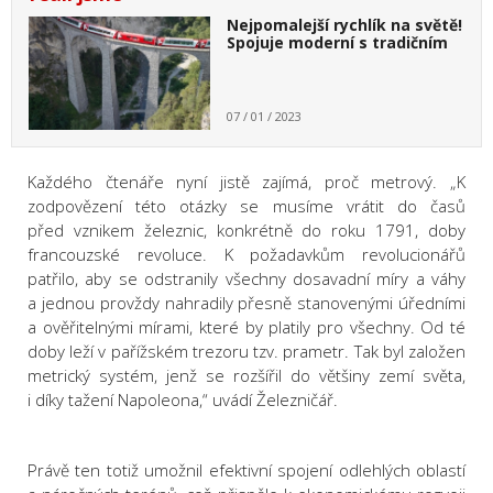
Nejpomalejší rychlík na světě!
Spojuje moderní s tradičním
07 / 01 / 2023
Každého čtenáře nyní jistě zajímá, proč metrový. „K
zodpovězení této otázky se musíme vrátit do časů
před vznikem železnic, konkrétně do roku 1791, doby
francouzské revoluce. K požadavkům revolucionářů
patřilo, aby se odstranily všechny dosavadní míry a váhy
a jednou provždy nahradily přesně stanovenými úředními
a ověřitelnými mírami, které by platily pro všechny. Od té
doby leží v pařížském trezoru tzv. prametr. Tak byl založen
metrický systém, jenž se rozšířil do většiny zemí světa,
i díky tažení Napoleona,“ uvádí Železničář.
Právě ten totiž umožnil efektivní spojení odlehlých oblastí