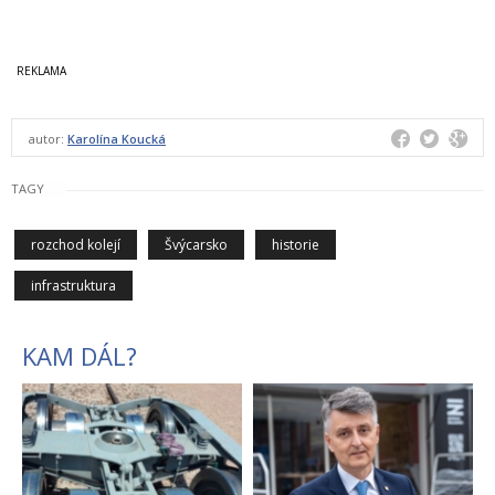
autor:
Karolína Koucká
TAGY
rozchod kolejí
Švýcarsko
historie
infrastruktura
KAM DÁL?