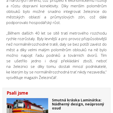
a náročných terénů, což přispělo k ekonomickému rozvoji
a růstu dopravní konektivity. Díky menším poloměrům
oblouků bylo možné snadno integrovat železnice do
městských oblastí a průmyslových zón, což dále
podporovalo hospodářský růst.
„Během dalších 40 let se sítě tratí metrového rozchodu
rychle rozrůstaly. Byly levnější a pro provoz přizpůsobivější
než normálněrozchodné tratě, daly se bez potíží zavést do
měst a díky velmi malým poloměrům oblouků na ně bylo
možno napojit řadu podniků a továrních dvorů. Tím
se ušetřilo jedno i dvojí překládání zboží, neboť
na železnici se díky tomu dostali mnozí podnikatelé,
ke kterým by se normálněrozchodná trať nikdy nezavedla,“
vysvětluje magazín Železničář.
Psali jsme
Smutná kráska Laminátka:
Nádherný design, neúprosný
osud