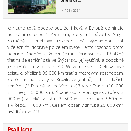
Uherska…
14 / 05 / 2024
Je nutné totiž podotknout, že i když v Evropě dominuje
normální rozchod 1 435 mm, který má původ v Anglii.
Nicméně i metrový rozchod má významnou roli
v železniční dopravě po celém světě. Tento rozchod proto
nebude žádnému železničnímu fandovi cizí. Přibližně
třetina železniční sítě ve Švýcarsku jej využívá, a podobně
je rozšířen i v dalších 40 % zemí světa. Celosvětově
existuje přibližně 95 000 km tratí s metrovým rozchodem,
které zahrnují trasy v Brazílii, Argentině, Indii a dalších
zemích. „V Evropě se nejvíce rozšířily ve Francii (10 000
km), Belgii (5 000 km), Španělsku a Portugalsku (přes 3
000 km) a také v Itálii (3 500 km – rozchod 950 mm)
a v Řecku (1 000 km). Celkem dosáhly zhruba 25 000 km,“
uvádí Železničář.
Psali jsme