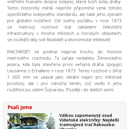
vnitřními hranami dvojice kolejnic, které tvoří kolej dráhy
Tento historický milník nejenže připomíná vznik tohoto
specifického kolejového standardu, ale také jeho význam
pro globální rozšíření. Od svého počátku v roce 1873
se metrový rozchod stal základem železniční
infrastruktury v mnoha městech a horských oblastech,
se osvědčil díky své flexibilitě a ekonomické efektivitě.
RAILTARGET se podíval nejprve trochu do historie
metrového rozchodu. Ta začala nedaleko Ženevského
jezera, kde byla otevřena první veřejná dráha spojující
Lausanne s Echallens v roce 1873. Tento rozchod o šířce
1 000 mm se ukázal jako ideální nejen pro městské
prostory, ale i pro náročný terén, což vedlo k jeho
rozšíření po celém Švýcarsku. Později i do dalších zemí.
Psali jsme
Válkou zapomenutý osud
Vídeňské električky: Nejdelší
tramvajová trať Rakouska-