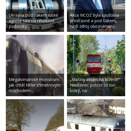
Ukrajina pod tlakem ruské
Akce NCOZ byla spuštěna
agrese sází na revoluční
předčasně a pod tlakem,
podvozky:…
tvrdí zdroj obeznámený…
Megalomanské monstrum:
„Mašiny dělám na koleně!“
Jak chtěl Hitler třímetrovým
Nadšenec položil 50 tun
rozchodem…
kolejí, na…