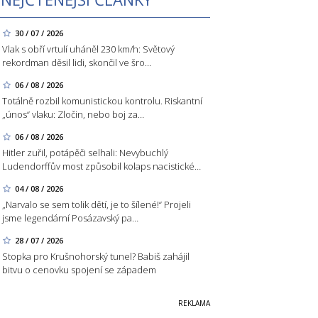
30 / 07 / 2026
Vlak s obří vrtulí uháněl 230 km/h: Světový
rekordman děsil lidi, skončil ve šro…
06 / 08 / 2026
Totálně rozbil komunistickou kontrolu. Riskantní
„únos“ vlaku: Zločin, nebo boj za…
06 / 08 / 2026
Hitler zuřil, potápěči selhali: Nevybuchlý
Ludendorffův most způsobil kolaps nacistické…
04 / 08 / 2026
„Narvalo se sem tolik dětí, je to šílené!“ Projeli
jsme legendární Posázavský pa…
28 / 07 / 2026
Stopka pro Krušnohorský tunel? Babiš zahájil
bitvu o cenovku spojení se západem