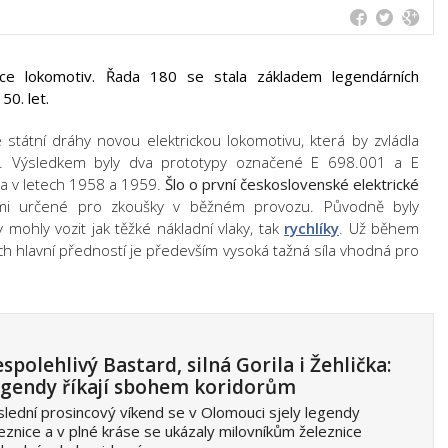
ace lokomotiv. Řada 180 se stala základem legendárních
50. let.
 státní dráhy novou elektrickou lokomotivu, která by zvládla
vy. Výsledkem byly dva prototypy označené E 698.001 a E
ka v letech 1958 a 1959.
Šlo o první československé elektrické
i určené pro zkoušky v běžném provozu. Původně byly
y mohly vozit jak těžké nákladní vlaky, tak
rychlíky
. Už během
jich hlavní předností je především vysoká tažná síla vhodná pro
spolehlivý Bastard, silná Gorila i Žehlička:
gendy říkají sbohem koridorům
lední prosincový víkend se v Olomouci sjely legendy
eznice a v plné kráse se ukázaly milovníkům železnice