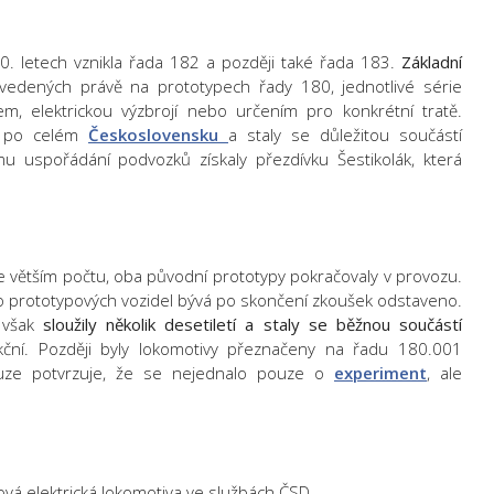
60. letech vznikla řada 182 a později také řada 183.
Základní
edených právě na prototypech řady 180, jednotlivé série
em, elektrickou výzbrojí nebo určením pro konkrétní tratě.
y po celém
Československu
a staly se důležitou součástí
ému uspořádání podvozků získaly přezdívku Šestikolák, která
e větším počtu, oba původní prototypy pokračovaly v provozu.
 prototypových vozidel bývá po skončení zkoušek odstaveno.
 však
sloužily několik desetiletí a staly se běžnou součástí
nkční. Později byly lokomotivy přeznačeny na řadu 180.001
ouze potvrzuje, že se nejednalo pouze o
experiment
, ale
vá elektrická lokomotiva ve službách ČSD,