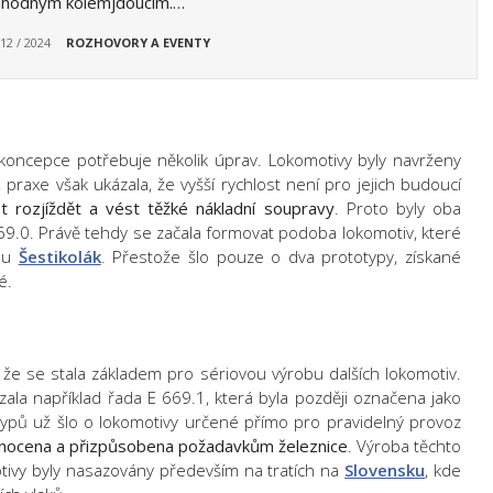
náhodným kolemjdoucím.…
 12 / 2024
ROZHOVORY A EVENTY
oncepce potřebuje několik úprav. Lokomotivy byly navrženy
 praxe však ukázala, že vyšší rychlost není pro jejich budoucí
st rozjíždět a vést těžké nákladní soupravy
. Proto byly oba
69.0. Právě tehdy se začala formovat podoba lokomotiv, které
kou
Šestikolák
. Přestože šlo pouze o dva prototypy, získané
é.
 že se stala základem pro sériovou výrobu dalších lokomotiv.
ala například řada E 669.1, která byla později označena jako
typů už šlo o lokomotivy určené přímo pro pravidelný provoz
dnocena a přizpůsobena požadavkům železnice
. Výroba těchto
otivy byly nasazovány především na tratích na
Slovensku
, kde