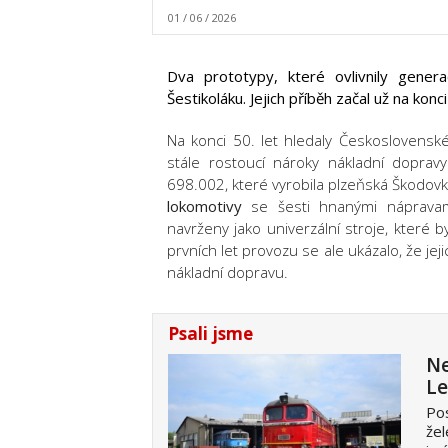
01 / 06 / 2026
Dva prototypy, které ovlivnily gener
Šestikoláku. Jejich příběh začal už na konci 
Na konci 50. let hledaly Československé
stále rostoucí nároky nákladní dopra
698.002, které vyrobila plzeňská Škodov
lokomotivy
se šesti hnanými nápravam
navrženy jako univerzální stroje, které b
prvních let provozu se ale ukázalo, že je
nákladní dopravu.
Psali jsme
Ne
Le
Pos
žel