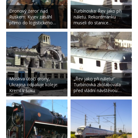
Dronový ‚teror‘ nad
Turbínovka: Řev jako při
Ruskem: Kyjev zasáhl
náletu. Rekordmanku
přímo do logistického…
museli do stanice…
Moskva útočí drony,
„Řev jako při náletu!“
Ukrajina odpaluje koleje:
Turbínovka zkolabovala
Kreml v šoku
před vládní návštěvou.…