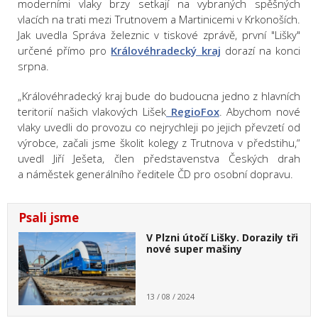
moderními vlaky brzy setkají na vybraných spěšných
vlacích na trati mezi Trutnovem a Martinicemi v Krkonoších.
Jak uvedla Správa železnic v tiskové zprávě, první "Lišky"
určené přímo pro
Královéhradecký kraj
dorazí na konci
srpna.
„Královéhradecký kraj bude do budoucna jedno z hlavních
teritorií našich vlakových Lišek
RegioFox
. Abychom nové
vlaky uvedli do provozu co nejrychleji po jejich převzetí od
výrobce, začali jsme školit kolegy z Trutnova v předstihu,“
uvedl Jiří Ješeta, člen představenstva Českých drah
a náměstek generálního ředitele ČD pro osobní dopravu.
Psali jsme
V Plzni útočí Lišky. Dorazily tři
nové super mašiny
13 / 08 / 2024