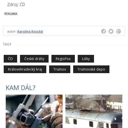
Zdroj: ĆD
autor:
Karolína Koucká
TAGY
ČD
České dráhy
RegioFox
Lišky
Královehradecký kraj
Trutnov
Trutnovské depo
KAM DÁL?