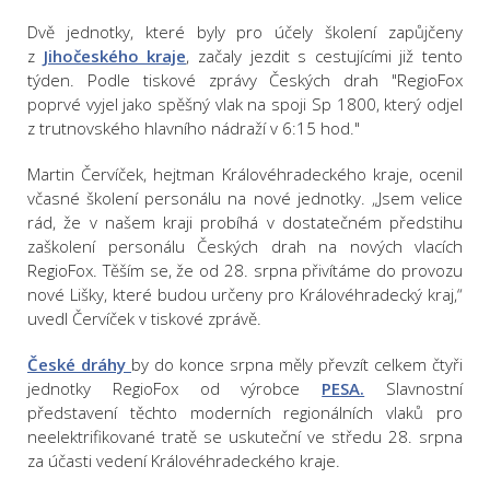
Dvě jednotky, které byly pro účely školení zapůjčeny
z
Jihočeského kraje
, začaly jezdit s cestujícími již tento
týden. Podle tiskové zprávy Českých drah "RegioFox
poprvé vyjel jako spěšný vlak na spoji Sp 1800, který odjel
z trutnovského hlavního nádraží v 6:15 hod."
Martin Červíček, hejtman Královéhradeckého kraje, ocenil
včasné školení personálu na nové jednotky. „Jsem velice
rád, že v našem kraji probíhá v dostatečném předstihu
zaškolení personálu Českých drah na nových vlacích
RegioFox. Těším se, že od 28. srpna přivítáme do provozu
nové Lišky, které budou určeny pro Královéhradecký kraj,“
uvedl Červíček v tiskové zprávě.
České dráhy
by do konce srpna měly převzít celkem čtyři
jednotky RegioFox od výrobce
PESA.
Slavnostní
představení těchto moderních regionálních vlaků pro
neelektrifikované tratě se uskuteční ve středu 28. srpna
za účasti vedení Královéhradeckého kraje.