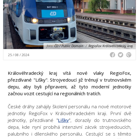
foto:
ČD / Public Domain
/
RegioFox Královéhradecký kraj
25 / 08 / 2024
Královéhradecký kraj vítá nové vlaky RegioFox,
přezdívané "Lišky". Strojvedoucí již trénují v trutnovském
depu, aby byli připraveni, až tyto moderní jednotky
začnou vozit cestující na regionálních tratích.
České dráhy zahájily školení personálu na nové motorové
jednotky RegioFox v Královéhradeckém kraji. První dvě
jednotky, přezdívané "
Lišky
", dorazily do trutnovského
depa, kde nyní probíhá intenzivní zácvik strojvedoucích,
palubního i dílenského personálu. Cestující se s těmito