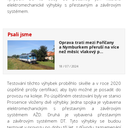
elektromechanické výhybky s přestavným a závěrovým
systémem.
Psali jsme
Oprava trati mezi Poříčany
a Nymburkem přeruší na více
než měsíc vlakový p…
18 / 07 / 2024
Testování těchto výhybek proběhlo skvěle a v roce 2020
úspěšně prošly certifikací, aby bylo možné je posadit do
provozu na koleje. Po úspěšném otestování byly ve stanici
Prosenice vloženy dvě výhybky. Jedna spojka je vybavena
elektromechanickým s přestavným a závěrovým
systémem AŽD. Druhá je vybavená přestavným
a závěrovým systémem DT. Tyto výhybky se budou
testovat v provozu po dobu tří let, z důvodu zaznamenání