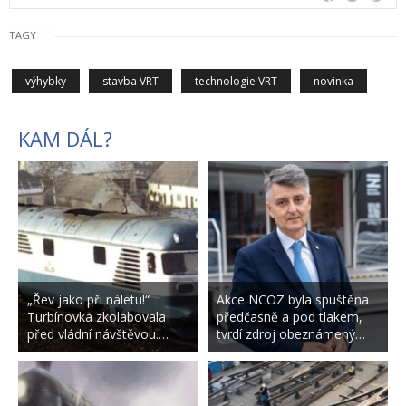
TAGY
výhybky
stavba VRT
technologie VRT
novinka
KAM DÁL?
„Řev jako při náletu!“
Akce NCOZ byla spuštěna
Turbínovka zkolabovala
předčasně a pod tlakem,
před vládní návštěvou.…
tvrdí zdroj obeznámený…