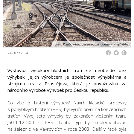
foto:
Pixabay/hpgruesen/public domain
/
výhybka
24 / 07 / 2024
Výstavba vysokorychlostních tratí se neobejde bez
výhybek. Jejich výrobcem je společnost Výhybkárna a
strojírna a.s. z Prostějova, která je považována za
národního výrobce výhybek pro Českou republiku.
Co víte o historii výhybek? Návrh klasické srdcovky
s pohyblivým hrotem (PHS) byl využit první na konvenčních
tratích. Vývoj této výhybky byl zakončen vložením tvaru
J60-1:12-500 s PHS. Tento typ byl implementován
na železnici ve Vávrovicích v roce 2003. Další v řadě byla