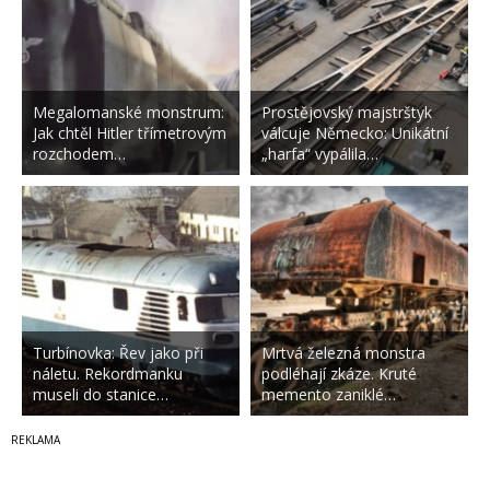
Megalomanské monstrum:
Prostějovský majstrštyk
Jak chtěl Hitler třímetrovým
válcuje Německo: Unikátní
rozchodem…
„harfa“ vypálila…
Turbínovka: Řev jako při
Mrtvá železná monstra
náletu. Rekordmanku
podléhají zkáze. Kruté
museli do stanice…
memento zaniklé…