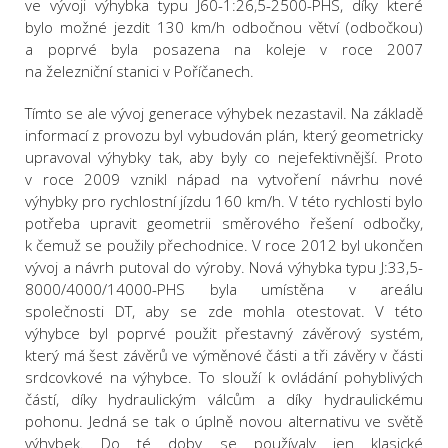
ve vývoji výhybka typu J60-1:26,5-2500-PHS, díky které
bylo možné jezdit 130 km/h odbočnou větví (odbočkou)
a poprvé byla posazena na koleje v roce 2007
na železniční stanici v Poříčanech.
Tímto se ale vývoj generace výhybek nezastavil. Na základě
informací z provozu byl vybudován plán, který geometricky
upravoval výhybky tak, aby byly co nejefektivnější. Proto
v roce 2009 vznikl nápad na vytvoření návrhu nové
výhybky pro rychlostní jízdu 160 km/h. V této rychlosti bylo
potřeba upravit geometrii směrového řešení odbočky,
k čemuž se použily přechodnice. V roce 2012 byl ukončen
vývoj a návrh putoval do výroby. Nová výhybka typu J:33,5-
8000/4000/14000-PHS byla umístěna v areálu
společnosti DT, aby se zde mohla otestovat. V této
výhybce byl poprvé použit přestavný závěrový systém,
který má šest závěrů ve výměnové části a tři závěry v části
srdcovkové na výhybce. To slouží k ovládání pohyblivých
částí, díky hydraulickým válcům a díky hydraulickému
pohonu. Jedná se tak o úplně novou alternativu ve světě
výhybek. Do té doby se používaly jen klasické