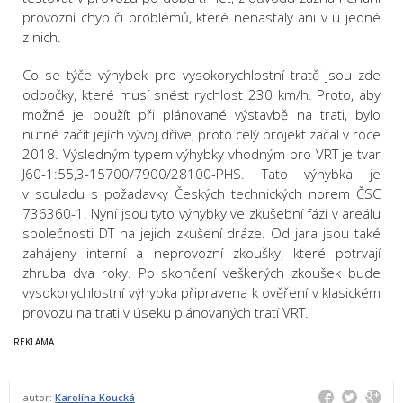
provozní chyb či problémů, které nenastaly ani v u jedné
z nich.
Co se týče výhybek pro vysokorychlostní tratě jsou zde
odbočky, které musí snést rychlost 230 km/h. Proto, aby
možné je použít při plánované výstavbě na trati, bylo
nutné začít jejích vývoj dříve, proto celý projekt začal v roce
2018. Výsledným typem výhybky vhodným pro VRT je tvar
J60-1:55,3-15700/7900/28100-PHS. Tato výhybka je
v souladu s požadavky Českých technických norem ČSC
736360-1. Nyní jsou tyto výhybky ve zkušební fázi v areálu
společnosti DT na jejich zkušení dráze. Od jara jsou také
zahájeny interní a neprovozní zkoušky, které potrvají
zhruba dva roky. Po skončení veškerých zkoušek bude
vysokorychlostní výhybka připravena k ověření v klasickém
provozu na trati v úseku plánovaných tratí VRT.
autor:
Karolína Koucká