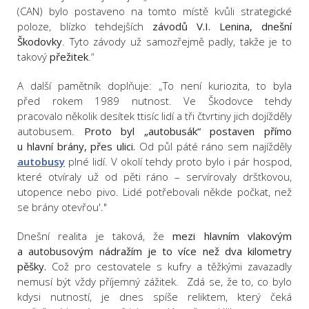
(CAN) bylo postaveno na tomto místě kvůli strategické
poloze, blízko tehdejších
závodů V.I. Lenina, dnešní
Škodovky
. Tyto závody už samozřejmě padly, takže je to
takový
přežitek
.“
A další pamětník doplňuje: „To není kuriozita, to byla
před rokem 1989 nutnost. Ve Škodovce tehdy
pracovalo několik desítek ttisíc lidí a tři čtvrtiny jich dojížděly
autobusem.
Proto byl „autobusák“ postaven přímo
u hlavní brány, přes ulici.
Od půl páté ráno sem najížděly
autobusy
plné lidí. V okolí tehdy proto bylo i pár hospod,
které otvíraly už od pěti ráno – servírovaly dršťkovou,
utopence nebo pivo. Lidé potřebovali někde počkat, než
se brány otevřou'."
Dnešní realita je taková, že
mezi hlavním vlakovým
a autobusovým nádražím je to více než dva kilometry
pěšky.
Což pro cestovatele s kufry a těžkými zavazadly
nemusí být vždy příjemný zážitek. Zdá se, že to, co bylo
kdysi nutností, je dnes spíše reliktem, který čeká