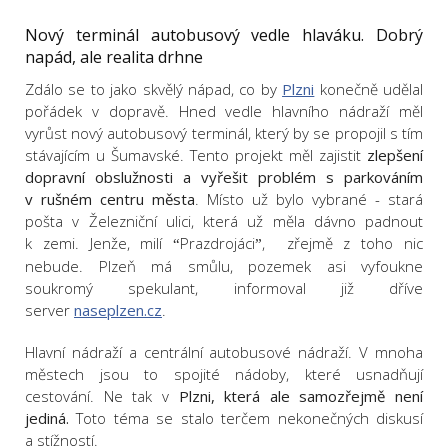
Nový terminál autobusový vedle hlaváku. Dobrý
napád, ale realita drhne
Zdálo se to jako skvělý nápad, co by
Plzni
konečně udělal
pořádek v dopravě. Hned vedle hlavního nádraží měl
vyrůst nový autobusový terminál, který by se propojil s tím
stávajícím u Šumavské. Tento projekt měl zajistit
zlepšení
dopravní obslužnosti a vyřešit problém s parkováním
v rušném centru města
. Místo už bylo vybrané - stará
pošta v Železniční ulici, která už měla dávno padnout
k zemi. Jenže, milí
Prazdrojáci
, zřejmě z toho nic
“
”
nebude. Plzeň má smůlu, pozemek asi vyfoukne
soukromý spekulant, informoval již dříve
server
naseplzen.cz
.
Hlavní nádraží a centrální autobusové nádraží. V mnoha
městech jsou to spojité nádoby, které usnadňují
cestování. Ne tak v
Plzni,
která ale samozřejmě není
jediná.
Toto téma se stalo terčem nekonečných diskusí
a stížností.