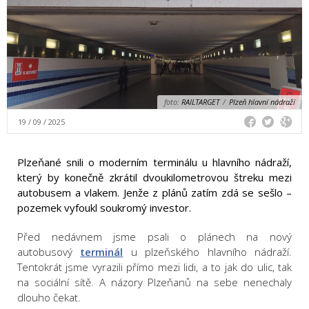
foto:
RAILTARGET
/
Plzeň hlavní nádraží
19 / 09 / 2025
Plzeňané snili o moderním terminálu u hlavního nádraží,
který by konečně zkrátil dvoukilometrovou štreku mezi
autobusem a vlakem. Jenže z plánů zatím zdá se sešlo –
pozemek vyfoukl soukromý investor.
Před nedávnem jsme psali o plánech na nový
autobusový
terminál
u plzeňského hlavního nádraží.
Tentokrát jsme vyrazili přímo mezi lidi, a to jak do ulic, tak
na sociální sítě. A názory Plzeňanů na sebe nenechaly
dlouho čekat.