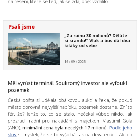
na řešení, které se teď, jak se zdá, opět vzdálilo.
Psali jsme
„Za ruinu 30 milionů? Děláte
si srandu!” Vlak a bus dál dva
kiláky od sebe
16 / 09 / 2025
Měl vyrůst terminál. Soukromý investor ale vyfoukl
pozemek
Česká pošta si udělala obálkovou aukci a řekla, že pokud
město dorovná nejvyšší nabídku, pozemek dostane. Zní to
fér, že? Jenže to, co se stalo, nečekal vůbec nikdo. Jak
prozradil radní pro nakládání s majetkem Vlastimil Gola
(ANO),
minimální cena byla necelých 17 milionů.
Podle jeho
slov
si mysleli, že se to vyšplhá tak na devatenáct. Ale co