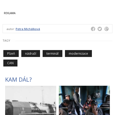
autor:
Petra Michálková
TAGY
Plzeň
nádraží
terminál
modernizace
CAN
KAM DÁL?