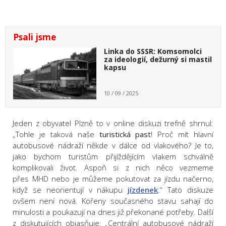
Psali jsme
Linka do SSSR: Komsomolci
za ideologií, dežurný si mastil
kapsu
10 / 09 / 2025
Jeden z obyvatel Plzně to v online diskuzi trefně shrnul:
„Tohle je taková naše
turistická past
! Proč mít hlavní
autobusové nádraží někde v dálce od vlakového? Je to,
jako bychom turistům přijíždějícím vlakem schválně
komplikovali život. Aspoň si z nich něco vezmeme
přes MHD nebo je můžeme pokutovat za jízdu načerno,
když se neorientují v nákupu
jízdenek
.“ Tato diskuze
ovšem není nová. Kořeny současného stavu sahají do
minulosti a poukazují na dnes již překonané potřeby. Další
z diskutujících objasňuje: „Centrální autobusové nádraží