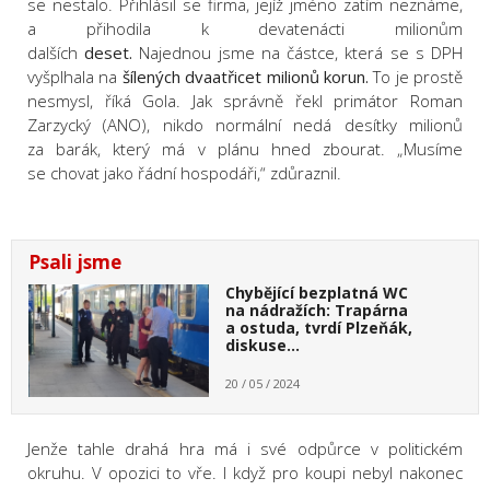
se nestalo. Přihlásil se firma, jejíž jméno zatím neznáme,
a přihodila k devatenácti milionům
dalších
deset.
Najednou jsme na částce, která se s DPH
vyšplhala na
šílených dvaatřicet milionů korun.
To je prostě
nesmysl, říká Gola. Jak správně řekl primátor Roman
Zarzycký (ANO), nikdo normální nedá desítky milionů
za barák, který má v plánu hned zbourat. „Musíme
se chovat jako řádní hospodáři,“ zdůraznil.
Psali jsme
Chybějící bezplatná WC
na nádražích: Trapárna
a ostuda, tvrdí Plzeňák,
diskuse…
20 / 05 / 2024
Jenže tahle drahá hra má i své odpůrce v politickém
okruhu. V opozici to vře. I když pro koupi nebyl nakonec