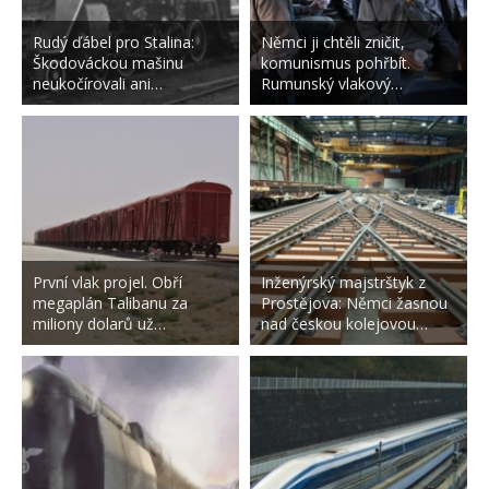
Rudý ďábel pro Stalina:
Němci ji chtěli zničit,
Škodováckou mašinu
komunismus pohřbít.
neukočírovali ani…
Rumunský vlakový…
První vlak projel. Obří
Inženýrský majstrštyk z
megaplán Talibanu za
Prostějova: Němci žasnou
miliony dolarů už…
nad českou kolejovou…