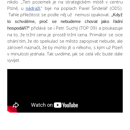
nikdo. „Ten pozemek je na strategickém místě v centru
Plzně, u
nádraží
,“ bije na poplach Pavel Šindelář (ODS).
Tahle příležitost se podle něj už nemusí opakovat.
„Když
to schválíme, proč se nebudeme chovat jako řádní
přidává se i Petr Suchý (TOP 09) a poukazuje
hospodáři?“
na to, že tržní cena je prostě tržní cena. Primátor se sice
ohání tím, že do spekulací se město zapojovat nebude, ale
zároveň naznačil, že by mohlo jít o někoho, s kým už Plzeň
v minulosti jednala. Tak uvidíme, jak se celá věc bude dále
vyvíjet.