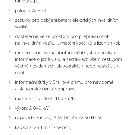
tablety atp.),
palubní Wi-Fi síť,
zásuvky pro dobíjení baterií elektrických invalidních
vozíků,
dostatečné velké prostory pro přepravu osob
na invalidním vozíku, umístění kočárků a jízdních kol,
moderní audiovizuální informační systém poskytující
informace o jízdě vlaku a zastávkách všem cestujícím
včetně nevidomých, slabozrakých nebo neslyšících
osob,
informační štítky v Braillově písmu pro nevidomé
a slabozraké uvnitř soupravy.
maximální rychlost: 160 km/h,
výkon: 2 040 kW,
napájecí soustavy: 3 kV DC, 25 kV 50 Hz AC,
kapacita: 234 míst k sezení,