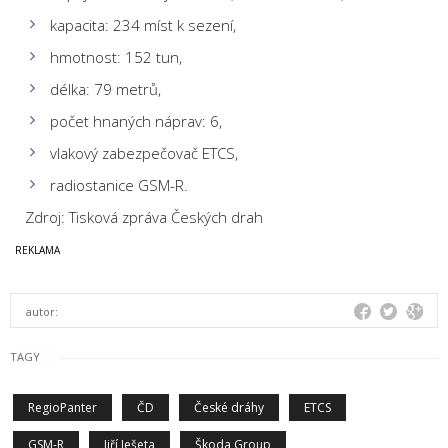
kapacita: 234 míst k sezení,
hmotnost: 152 tun,
délka: 79 metrů,
počet hnaných náprav: 6,
vlakový zabezpečovač ETCS,
radiostanice GSM-R.
Zdroj: Tisková zpráva Českých drah
autor:
TAGY
RegioPanter
ČD
České dráhy
ETCS
GSM-R
Jiří Ješeta
Škoda Group