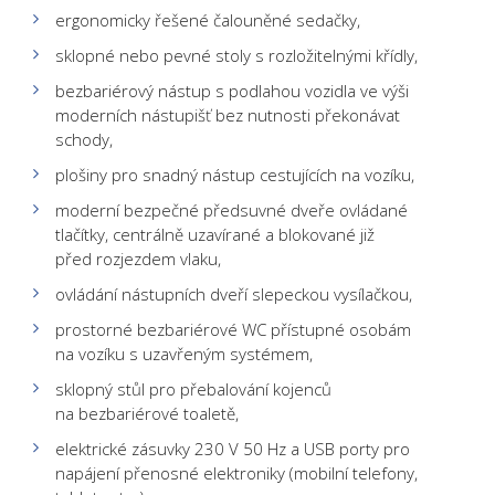
ergonomicky řešené čalouněné sedačky,
sklopné nebo pevné stoly s rozložitelnými křídly,
bezbariérový nástup s podlahou vozidla ve výši
moderních nástupišť bez nutnosti překonávat
schody,
plošiny pro snadný nástup cestujících na vozíku,
moderní bezpečné předsuvné dveře ovládané
tlačítky, centrálně uzavírané a blokované již
před rozjezdem vlaku,
ovládání nástupních dveří slepeckou vysílačkou,
prostorné bezbariérové WC přístupné osobám
na vozíku s uzavřeným systémem,
sklopný stůl pro přebalování kojenců
na bezbariérové toaletě,
elektrické zásuvky 230 V 50 Hz a USB porty pro
napájení přenosné elektroniky (mobilní telefony,