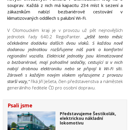
souprav. Každá z nich má kapacitu 234 míst k sezení a
zákazníkům nabízí bezbariérové cestování v
klimatizovaných oddílech s palubní Wi-Fi.
V Olomouckém kraji je v provozu už pět nejnovějších
jednotek řady 640.2 RegioPanter.
„Ještě tento měsíc
očekáváme dodávku dalších dvou vlaků. S každou nově
dodanou jednotkou rozšiřujeme náš park o komfortní
regionální vozidla. Elektrické jednotky jsou klimatizované
a bezbariérové, mají pohodlné sedačky, cestující si v nich
nabijí drobnou elektroniku nebo se připojí k Wi-Fi síti.
Zároveň s každým novým vlakem vyřazujeme z provozu
starší vozy,“
říká Jiří Ješeta, člen představenstva a náměstek
generálního ředitele ČD pro osobní dopravu.
Psali jsme
Představujeme Šestikolák,
elektrickou nákladní
lokomotivu