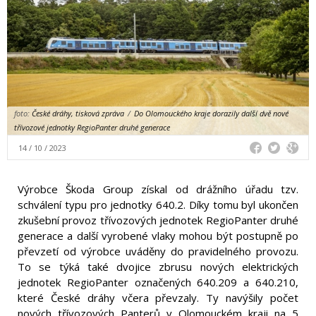
foto:
České dráhy, tisková zpráva
/
Do Olomouckého kraje dorazily další dvě nové
třívozové jednotky RegioPanter druhé generace
14 / 10 / 2023
Výrobce Škoda Group získal od drážního úřadu tzv.
schválení typu pro jednotky 640.2. Díky tomu byl ukončen
zkušební provoz třívozových jednotek RegioPanter druhé
generace a další vyrobené vlaky mohou být postupně po
převzetí od výrobce uváděny do pravidelného provozu.
To se týká také dvojice zbrusu nových elektrických
jednotek RegioPanter označených 640.209 a 640.210,
které České dráhy včera převzaly. Ty navýšily počet
nových třívozových Panterů v Olomouckém kraji na 5