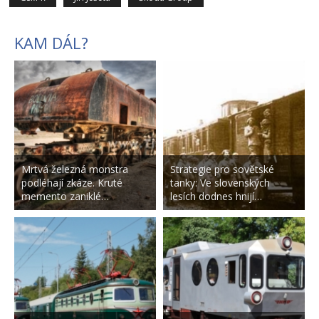
KAM DÁL?
Mrtvá železná monstra
Strategie pro sovětské
podléhají zkáze. Kruté
tanky: Ve slovenských
memento zaniklé…
lesích dodnes hnijí…