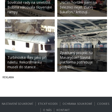
Sovětské rady na smetiště.
„Ničím horším jsem na
Bobina válcovala slovenské
železnici nejel. Zlatej
rampy
šukafon,“ kritizují…
Zpackaný projekt na
Turbínovka: Řev jako při
Masaryčce? Slavná
náletu. Rekordmanku
platforma potřebuje
museli do stanice…
podpěru,…
|
|
|
NASTAVENÍ SOUKROMÍ
ETICKÝ KODEX
OCHRANA SOUKROMÍ
COOKIES
|
|
O NÁS
KONTAKT