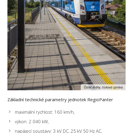
České dráhy, tisková zpráva
Základní technické parametry jednotek RegioPanter
maximální rychlost: 160 km/h,
výkon: 2 040 kW,
napájecí soustavy: 3 kV DC, 25 kV 50 Hz AC,