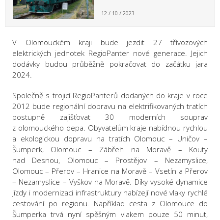
12 / 10 / 2023
V Olomouckém kraji bude jezdit 27 třívozových
elektrických jednotek RegioPanter nové generace. Jejich
dodávky budou průběžně pokračovat do začátku jara
2024.
Společně s trojicí RegioPanterů dodaných do kraje v roce
2012 bude regionální dopravu na elektrifikovaných tratích
postupně zajišťovat 30 moderních souprav
z olomouckého depa. Obyvatelům kraje nabídnou rychlou
a ekologickou dopravu na tratích Olomouc – Uničov –
Šumperk, Olomouc – Zábřeh na Moravě – Kouty
nad Desnou, Olomouc – Prostějov – Nezamyslice,
Olomouc – Přerov – Hranice na Moravě – Vsetín a Přerov
– Nezamyslice – Vyškov na Moravě. Díky vysoké dynamice
jízdy i modernizaci infrastruktury nabízejí nové vlaky rychlé
cestování po regionu. Například cesta z Olomouce do
Šumperka trvá nyní spěšným vlakem pouze 50 minut,