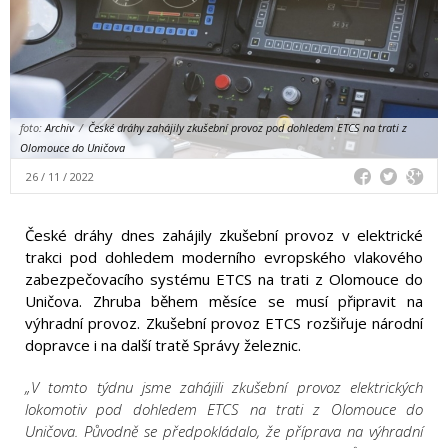
foto:
Archiv
/
České dráhy zahájily zkušební provoz pod dohledem ETCS na trati z
Olomouce do Uničova
26 / 11 / 2022
České dráhy dnes zahájily zkušební provoz v elektrické
trakci pod dohledem moderního evropského vlakového
zabezpečovacího systému ETCS na trati z Olomouce do
Uničova. Zhruba během měsíce se musí připravit na
výhradní provoz. Zkušební provoz ETCS rozšiřuje národní
dopravce i na další tratě Správy železnic.
„V tomto týdnu jsme zahájili zkušební provoz elektrických
lokomotiv pod dohledem ETCS na trati z Olomouce do
Uničova. Původně se předpokládalo, že příprava na výhradní