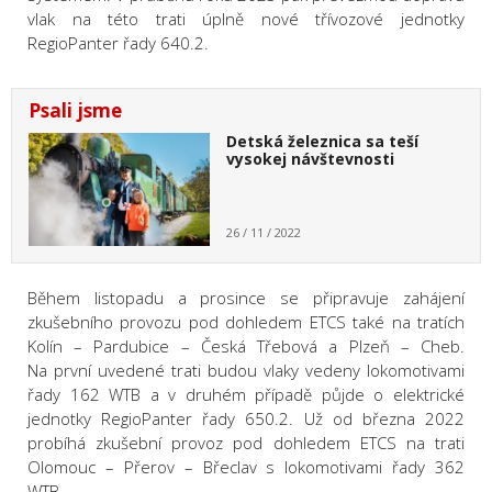
vlak na této trati úplně nové třívozové jednotky
RegioPanter řady 640.2.
Psali jsme
Detská železnica sa teší
vysokej návštevnosti
26 / 11 / 2022
Během listopadu a prosince se připravuje zahájení
zkušebního provozu pod dohledem ETCS také na tratích
Kolín – Pardubice – Česká Třebová a Plzeň – Cheb.
Na první uvedené trati budou vlaky vedeny lokomotivami
řady 162 WTB a v druhém případě půjde o elektrické
jednotky RegioPanter řady 650.2. Už od března 2022
probíhá zkušební provoz pod dohledem ETCS na trati
Olomouc – Přerov – Břeclav s lokomotivami řady 362
WTB.