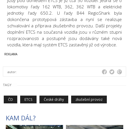
jízdy pod dohledem ETCS je již cca 50 vozidel. Jedná se o
lokomotivy řady 162 WTB, 362, 362 WTB a elektrické
jednotky řady 650.2. U řady 844 RegioShark byla
dokončena prototypová zástavba a nyní se realizuje
schvalování a příprava zkušebního provozu. Další projekty
doplnění ETCS na současná vozidla jsou v různém stupni
rozpracovanosti a postupně jsou dodávány také nová
vozidla, která mají systém ETCS zastavěný již od výrobce.
autor:
TAGY
ČD
ETCS
České dráhy
zkušební provoz
KAM DÁL?