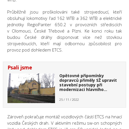
Průběžně jsou proškolováni také strojvedoucí, kteří
obsluhují lokomotivy řad 162 WTB a 362 WTB a elektrické
jednotky RegioPanter 650.2 v provozních střediscích
v Olomouci, České Třebové a Plzni. Ke konci roku tak
budou České dráhy disponovat více než stovkou
strojvedoucích, kteří mají odbornou způsobilost pro
provoz pod dohledem ETCS.
Psali jsme
Opětovné připomínky
dopravců přiměly SŽ upravit
stavební postupy při
modernizaci hlavního…
25 / 11 / 2022
Zároveň pokračuje montáž vozidlových částí ETCS na hnací
vozidla Českých drah. V aktivním režimu sw-on schopných