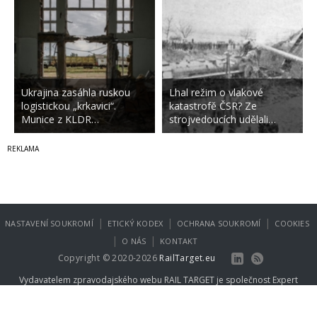
Ukrajina zasáhla ruskou
Lhal režim o vlakové
logistickou „krkavici“.
katastrofě ČSR? Ze
Munice z KLDR…
strojvedoucích udělali…
|
|
|
NASTAVENÍ SOUKROMÍ
ETICKÝ KODEX
OCHRANA SOUKROMÍ
COOKIES
|
|
O NÁS
KONTAKT
Copyright © 2020-2026
RailTarget.eu
Vydavatelem zpravodajského webu RAIL TARGET je společnost
Expert
Publishing Group s.r.o.
.
Více informací na
www.expertpublishing.eu