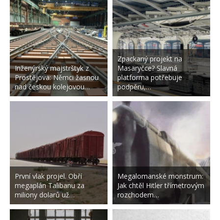
Zpackaný projekt na
Inženýrský majstrštyk z
Masaryčce? Slavná
Prostějova: Němci žasnou
platforma potřebuje
nad českou kolejovou…
podpěru,…
První vlak projel. Obří
Megalomanské monstrum:
megaplán Talibanu za
Jak chtěl Hitler třímetrovým
miliony dolarů už…
rozchodem…