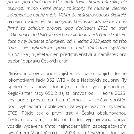
provoz pod dohledem ETCS bude trvat zhruba půl roku, ale
okolnosti mimo České dráhy způsobily, že musíme všechno
zvládnout za pouhý měsíc. Věřím, že naši strojvedoucí, školitelé,
technici a vůbec všichni kolegové, kteří jsou odpovědní v naší
firmě za zahájení provozu pod dohledem ETCS na trati
z Olomouce do Uničova všechno zvládnou v extrémně krátkém
čase a my budeme připraveni od 1. ledna 2023 jezdit na této
trati ve výhradním provozu pod dohledem systému
ETCS,“
říká Jiří Ješeta, člen představenstva a náměstek pro
osobní dopravu Českých drah.
Zkušební provoz bude zajištěn až na 6 spojích denně
lokomotivami řady 362 WTB v čele klasických souprav. Ty
společně s nově dodanými elektrickými jednotkami
RegioPanter řady 650.2 zajistí provoz od 1. ledna 2023,
kdy bude provoz na trati Olomouc – Uničov spuštěn
pod výhradním dohledem zabezpečovacího systému
ETCS. Půjde tak o první trať v Česku obsluhovanou
Českými drahami, na kterou budou vypravována pouze
vozidla vybavená tímto nejmodernějším zabezpečovacím
systémem. V průběhu roku 2023 pak převezmou dopravu