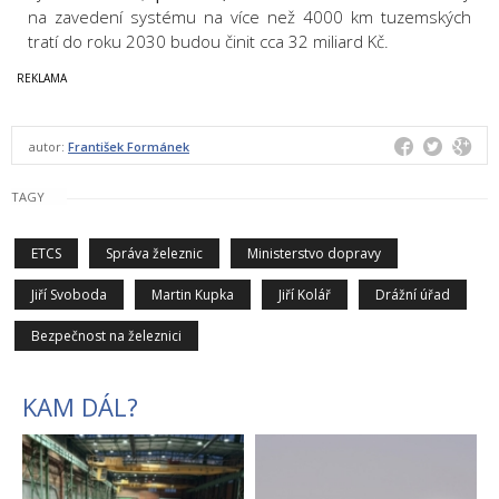
na zavedení systému na více než 4000 km tuzemských
tratí do roku 2030 budou činit cca 32 miliard Kč.
autor:
František Formánek
TAGY
ETCS
Správa železnic
Ministerstvo dopravy
Jiří Svoboda
Martin Kupka
Jiří Kolář
Drážní úřad
Bezpečnost na železnici
KAM DÁL?