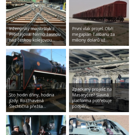
Inženýrský majstrštyk z
První vlak projel. Obří
Prostějova: Němci žasnou
megaplán Talibanu za
nad českou kolejovou…
miliony dolarů už…
Zpackaný projekt na
Sto hodin dřiny, hodina
Masaryčce? Slavná
jízdy: Rozžhavená
platforma potřebuje
Šlechtična přežila…
podpěru,…