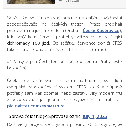
04 / 01 / 2025
Správa železnic intenzivně pracuje na dalším rozšiřování
zabezpečovače na českých tratích. Práce probíhají
především na jižním koridoru (Praha –
České Budějovice
),
kde začátkem června proběhly zátěžové testy čítající
dohromady 160 jízd
. Od začátku července dohlíží ETCS
také na trati Praha-Uhříněves – Praha hl. n. (mimo).
✅ Vlaky z jihu Čech teď přijíždějí do centra Prahy ještě
bezpečněji.
Úsek mezi Uhříněvsí a hlavním nádražím nově hlídá
evropský zabezpečovací systém ETCS, který v případě
potřeby sám vlak zpomalí nebo zastaví. Díky modernímu
zabezpečovači je jedna z nejvytíženějších tratí v…
pic.twitter.com/eynMI1rLrd
— Správa železnic (@Spravazeleznic)
July 1, 2025
Další velký projekt se chystá v prosinci 2025, kdy přejde