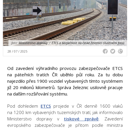
foto:
Ministerstvo dopravy
/
ETCS a bezpečnost na české železnici (ilustrační foto)
28 / 07 / 2025
Od zavedení výhradního provozu zabezpečovače ETCS
na páteřních tratích ČR uběhlo půl roku. Za tu dobu
najezdilo přes 1900 vozidel vybavených tímto systémem
již 20 milionů kilometrů. Správa železnic usilovně pracuje
na dalším rozšiřování systému.
Pod dohledem
ETCS
projede v ČR denně 1600 vlaků
na 1200 km vybavených tuzemských tratí, jak informovalo
Ministerstvo dopravy v
tiskové zprávě
. Zavedení
evropského zabezpečovače je přitom podle ministra