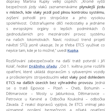
dopravy Martina Kupky velký úspěch: „Kromě vyšší
bezpečnosti jízdy vlaků zaznamenáváme
plynulejší jízdu
v místech, kde vlaky jezdí pod plnou kontrolou systému
,
zvýšení pohodlí pro strojvůdce a jeho vysokou
spolehlivost. Odstraňujeme dílčí nedostatky a jednáme
s evropskými orgány o lepších podmínkách či
zjednodušeních pro mezinárodní provoz systému
na našich lokomotivách. Navíc rostoucí trend projetí
návěstí STŮJ jasně ukazuje, že je třeba ETCS využívat co
nejvíce tam, kde je to možné,“ uvedl
Kupka
.
Rozšiřování zabezpečovače na další tratě potvrdil i Jiří
Kolář, ředitel
Drážního úřadu
: „Od 1. května jsme rozšířili
opatření, které ukládá dopravcům s vybavenými vozidly
a proškolenými strojvedoucími
vést vlaky pod dohledem
ETCS na dalších úsecích bez výhradního provozu
. Jedná
se o tratě Ejpovice – Plzeň – Cheb, Bohumín –
Dětmarovice – Mosty u Jablunkova, Dětmarovice –
Petrovice u Karviné a Odbočka Koukolná – odbočka
Závada. Z reakcí dopravců vyplývá, že ETCS vnímají jako
významné posílení bezpečnosti a přijatá opatření