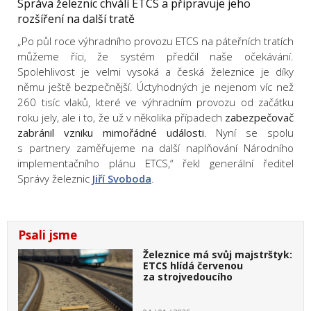
Správa železnic chválí ETCS a připravuje jeho
rozšíření na další tratě
„Po půl roce výhradního provozu ETCS na páteřních tratích
můžeme říci, že systém předčil naše očekávání.
Spolehlivost je velmi vysoká a česká železnice je díky
němu ještě bezpečnější. Úctyhodných je nejenom víc než
260 tisíc vlaků, které ve výhradním provozu od začátku
roku jely, ale i to, že už v několika případech
zabezpečovač
zabránil vzniku mimořádné události
. Nyní se spolu
s partnery zaměřujeme na další naplňování Národního
implementačního plánu ETCS,“ řekl generální ředitel
Správy železnic
Jiří Svoboda
.
Psali jsme
Železnice má svůj majstrštyk:
ETCS hlídá červenou
za strojvedoucího