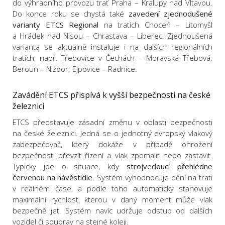
do výhradního provozu trať Praha – Kralupy nad Vltavou.
Do konce roku se chystá také
zavedení zjednodušené
varianty ETCS Regional
na tratích Choceň – Litomyšl
a Hrádek nad Nisou – Chrastava – Liberec. Zjednoušená
varianta se aktuálně instaluje i na dalších regionálních
tratích, např. Třebovice v Čechách – Moravská Třebová;
Beroun – Nižbor; Ejpovice – Radnice.
Zavádění ETCS přispívá k vyšší bezpečnosti na české
železnici
ETCS představuje zásadní změnu v oblasti bezpečnosti
na české železnici. Jedná se o jednotný evropský vlakový
zabezpečovač, který dokáže v případě ohrožení
bezpečnosti převzít řízení a vlak zpomalit nebo zastavit.
Typicky jde o situace, kdy
strojvedoucí přehlédne
červenou na návěstidle
. Systém vyhodnocuje dění na trati
v reálném čase, a podle toho automaticky stanovuje
maximální rychlost, kterou v daný moment může vlak
bezpečně jet. Systém navíc udržuje odstup od dalších
vozidel či souprav na stejné koleji.