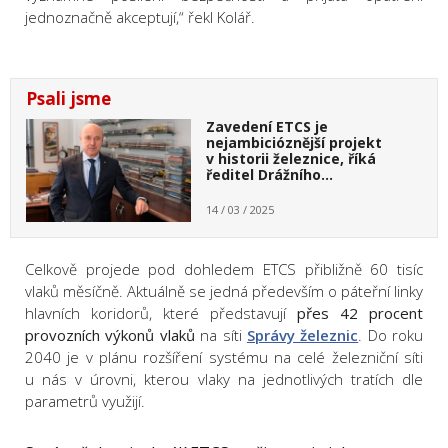
jednoznačně akceptují,“ řekl Kolář.
Psali jsme
Zavedení ETCS je
nejambicióznější projekt
v historii železnice, říká
ředitel Drážního…
14 / 03 / 2025
Celkově projede pod dohledem ETCS přibližně 60 tisíc
vlaků měsíčně. Aktuálně se jedná především o páteřní linky
hlavních koridorů, které představují
přes 42 procent
provozních výkonů vlaků
na síti
Správy železnic
. Do roku
2040 je v plánu rozšíření systému na celé železniční síti
u nás v úrovni, kterou vlaky na jednotlivých tratích dle
parametrů využijí.