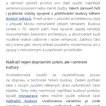
a zároveň vytvořit prostor pro další využití, například
venkovní posezení nebo menší služby.
Návrh zároveň řeší
i praktické otázky spojené s přehříváním budovy během
letních měsíců
. Právě práce s původní architekturou byla
v případě Mostu mimořádně citlivým tématem. Budova
vzniklá v 70. letech patří mezi výrazné ukázky tehdejší
monumentální železniční architektury a dlouhodobě budí
rozdílné reakce odborné i laické veřejnosti. Zatímco část
lidí ji vnímá jako cenný příklad pozdního modernismu, jiní ji
spojují s nehostinným a uzavřeným prostředím.
Nádraží nejen dopravním uzlem, ale i centrem
kultury
Architektonická soutěž se nezaměřovala pouze
na dopravu a technické řešení budovy. Zadání počítalo
také s novým využitím některých dnes nefunkčních částí
objektu. Týmy měly navrhnout například budoucí podobu
bývalé
restaurace
nebo možné využití výškové části
nádražní budovy
.
Uvažovanou variantou je vznik