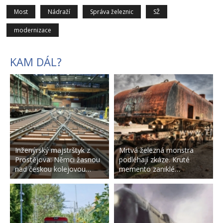
Most
Nádraží
Správa železnic
SŽ
modernizace
KAM DÁL?
Inženýrský majstrštyk z
Mrtvá železná monstra
Prostějova: Němci žasnou
podléhají zkáze. Kruté
nad českou kolejovou…
memento zaniklé…