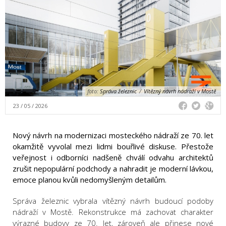
foto:
Správa železnic
/
Vítězný návrh nádraží v Mostě
23 / 05 / 2026
Nový návrh na modernizaci mosteckého nádraží ze 70. let
okamžitě vyvolal mezi lidmi bouřlivé diskuse. Přestože
veřejnost i odborníci nadšeně chválí odvahu architektů
zrušit nepopulární podchody a nahradit je moderní lávkou,
emoce planou kvůli nedomyšleným detailům.
Správa železnic vybrala vítězný návrh budoucí podoby
nádraží v Mostě. Rekonstrukce má zachovat charakter
výrazné budovy ze 70. let, zároveň ale přinese nové