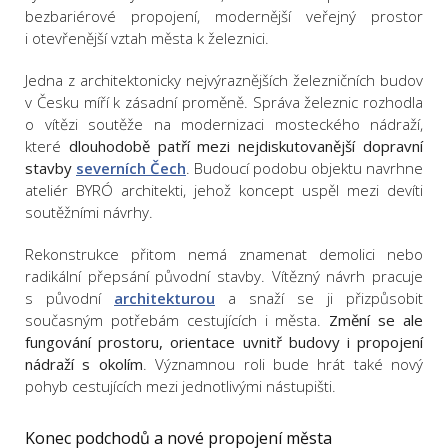
bezbariérové propojení, modernější veřejný prostor
i otevřenější vztah města k železnici.
Jedna z architektonicky nejvýraznějších železničních budov
v Česku míří k zásadní proměně. Správa železnic rozhodla
o vítězi soutěže na modernizaci mosteckého nádraží,
které
dlouhodobě patří mezi nejdiskutovanější dopravní
stavby
severních Čech
. Budoucí podobu objektu navrhne
ateliér BYRÓ architekti, jehož koncept uspěl mezi devíti
soutěžními návrhy.
Rekonstrukce přitom nemá znamenat demolici nebo
radikální přepsání původní stavby. Vítězný návrh pracuje
s původní
architekturou
a snaží se ji přizpůsobit
současným potřebám cestujících i města.
Změní se ale
fungování prostoru, orientace uvnitř budovy i propojení
nádraží s okolím
. Významnou roli bude hrát také nový
pohyb cestujících mezi jednotlivými nástupišti.
Konec podchodů a nové propojení města