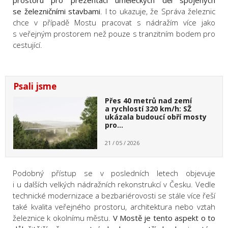
prostoru pro prezentaci uměleckých děl spojených
se železničními stavbami
. I to ukazuje, že Správa železnic
chce v případě Mostu pracovat s nádražím více jako
s veřejným prostorem než pouze s tranzitním bodem pro
cestující.
Psali jsme
Přes 40 metrů nad zemí
a rychlostí 320 km/h: SŽ
ukázala budoucí obří mosty
pro…
21 / 05 / 2026
Podobný přístup se v posledních letech objevuje
i u dalších velkých nádražních rekonstrukcí v Česku. Vedle
technické modernizace a bezbariérovosti se stále více řeší
také kvalita veřejného prostoru, architektura nebo vztah
železnice k okolnímu městu.
V Mostě je tento aspekt o to