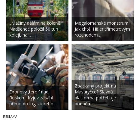
„Mašiny dělám na koleně!“
Megalomanské monstrum:
Nadšenec položil 50 tun
Jak chtěl Hitler třímetrovým
kolejí, na…
rozchodem…
Zpackaný projekt na
Dronový ‚teror‘ nad
Masaryčce? Slavná
Ruskem: Kyjev zasáhl
platforma potřebuje
přímo do logistického…
podpěru,…