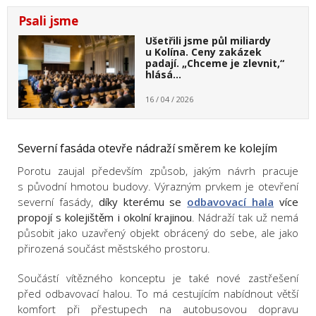
Psali jsme
Ušetřili jsme půl miliardy
u Kolína. Ceny zakázek
padají. „Chceme je zlevnit,“
hlásá…
16 / 04 / 2026
Severní fasáda otevře nádraží směrem ke kolejím
Porotu zaujal především způsob, jakým návrh pracuje
s původní hmotou budovy. Výrazným prvkem je otevření
severní fasády,
díky kterému se
odbavovací hala
více
propojí s kolejištěm i okolní krajinou
. Nádraží tak už nemá
působit jako uzavřený objekt obrácený do sebe, ale jako
přirozená součást městského prostoru.
Součástí vítězného konceptu je také nové zastřešení
před odbavovací halou. To má cestujícím nabídnout větší
komfort při přestupech na autobusovou dopravu