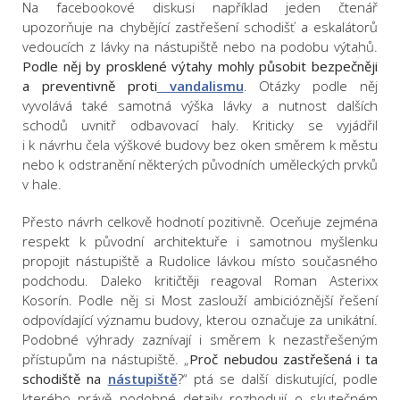
Na facebookové diskusi například jeden čtenář
upozorňuje na chybějící zastřešení schodišť a eskalátorů
vedoucích z lávky na nástupiště nebo na podobu výtahů.
Podle něj by prosklené výtahy mohly působit bezpečněji
a preventivně proti
vandalismu
. Otázky podle něj
vyvolává také samotná výška lávky a nutnost dalších
schodů uvnitř odbavovací haly. Kriticky se vyjádřil
i k návrhu čela výškové budovy bez oken směrem k městu
nebo k odstranění některých původních uměleckých prvků
v hale.
Přesto návrh celkově hodnotí pozitivně. Oceňuje zejména
respekt k původní architektuře i samotnou myšlenku
propojit nástupiště a Rudolice lávkou místo současného
podchodu. Daleko kritičtěji reagoval Roman Asterixx
Kosorín. Podle něj si Most zaslouží ambicióznější řešení
odpovídající významu budovy, kterou označuje za unikátní.
Podobné výhrady zaznívají i směrem k nezastřešeným
přístupům na nástupiště. „
Proč nebudou zastřešená i ta
schodiště na
nástupiště
?“ ptá se další diskutující, podle
kterého právě podobné detaily rozhodují o skutečném