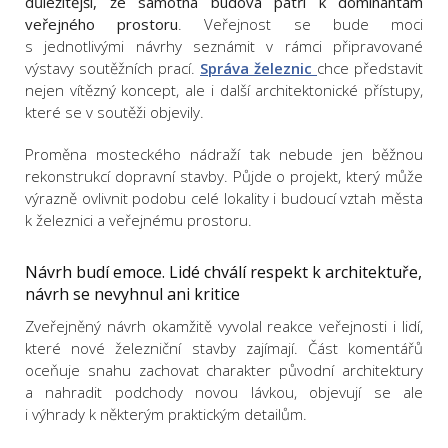
důležitější, že samotná budova patří k dominantám
veřejného prostoru
. Veřejnost se bude moci
s jednotlivými návrhy seznámit v rámci připravované
výstavy soutěžních prací.
Správa železnic
chce představit
nejen vítězný koncept, ale i další architektonické přístupy,
které se v soutěži objevily.
Proměna mosteckého nádraží tak nebude jen běžnou
rekonstrukcí dopravní stavby. Půjde o projekt, který může
výrazně ovlivnit podobu celé lokality i budoucí vztah města
k železnici a veřejnému prostoru.
Návrh budí emoce. Lidé chválí respekt k architektuře,
návrh se nevyhnul ani kritice
Zveřejněný návrh okamžitě vyvolal reakce veřejnosti i lidí,
které nové železniční stavby zajímají. Část komentářů
oceňuje snahu zachovat charakter původní architektury
a nahradit podchody novou lávkou, objevují se ale
i výhrady k některým praktickým detailům.