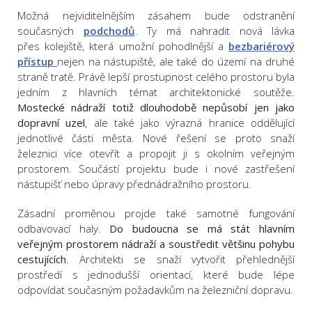
Možná nejviditelnějším zásahem bude odstranění
současných
podchodů
. Ty má nahradit nová lávka
přes kolejiště, která umožní pohodlnější a
bezbariérový
přístup
nejen na nástupiště, ale také do území na druhé
straně tratě. Právě lepší prostupnost celého prostoru byla
jedním z hlavních témat architektonické soutěže.
Mostecké nádraží totiž dlouhodobě nepůsobí jen jako
dopravní uzel
, ale také jako výrazná hranice oddělující
jednotlivé části města. Nové řešení se proto snaží
železnici více otevřít a propojit ji s okolním veřejným
prostorem. Součástí projektu bude i nové zastřešení
nástupišť nebo úpravy přednádražního prostoru.
Zásadní proměnou projde také samotné fungování
odbavovací haly.
Do budoucna se má stát hlavním
veřejným prostorem nádraží a soustředit většinu pohybu
cestujících
. Architekti se snaží vytvořit přehlednější
prostředí s jednodušší orientací, které bude lépe
odpovídat současným požadavkům na železniční dopravu.