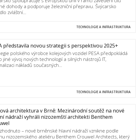
arsko spolupracuje s Evropskou unií v rámci zavedení cílů
né dohody a podporuje železniční přepravu. Švýcarsko
dlo zvláštní…
TECHNOLOGIE A INFRASTRUKTURA
 představila novou strategii s perspektivou 2025+
tegie polského výrobce kolejových vozidel PESA předpokládá
 jiné vývoj nových technologií a silných nástrojů IT,
malizaci nákladů současných…
TECHNOLOGIE A INFRASTRUKTURA
ová architektura v Brně: Mezinárodní soutěž na nové
ní nádraží vyhráli nizozemští architekti Benthem
uwel
ozhodnuto – nové brněnské hlavní nádraží vznikne podle
hu nizozemského ateliéru Benthem Crouwel Architects, který