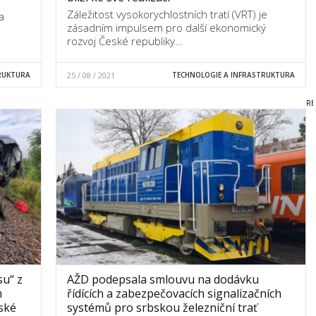
Záležitost vysokorychlostních tratí (VRT) je
a
zásadním impulsem pro další ekonomický
rozvoj České republiky…
RUKTURA
25 / 08 / 2021
TECHNOLOGIE A INFRASTRUKTURA
su“ z
AŽD podepsala smlouvu na dodávku
m
řídících a zabezpečovacích signalizačních
eské
systémů pro srbskou železniční trať