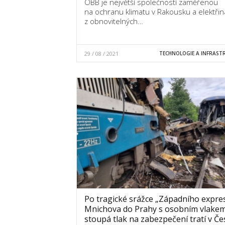
ÖBB je největší společností zaměřenou
na ochranu klimatu v Rakousku a elektřin
z obnovitelných…
29 / 08 / 2021
TECHNOLOGIE A INFRAST
Po tragické srážce „Západního expre
Mnichova do Prahy s osobním vlake
stoupá tlak na zabezpečení tratí v Č