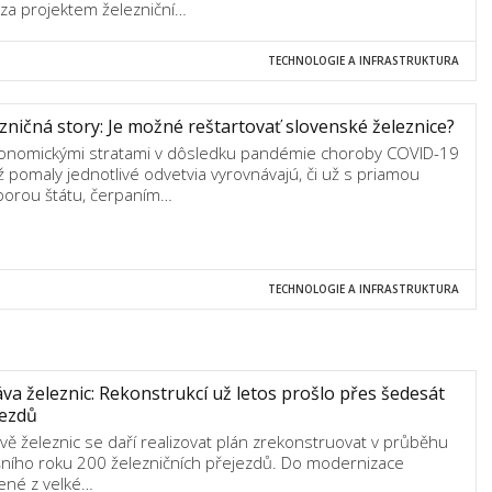
í za projektem železniční…
TECHNOLOGIE A INFRASTRUKTURA
zničná story: Je možné reštartovať slovenské železnice?
onomickými stratami v dôsledku pandémie choroby COVID-19
ž pomaly jednotlivé odvetvia vyrovnávajú, či už s priamou
orou štátu, čerpaním…
TECHNOLOGIE A INFRASTRUKTURA
va železnic: Rekonstrukcí už letos prošlo přes šedesát
jezdů
vě železnic se daří realizovat plán zrekonstruovat v průběhu
šního roku 200 železničních přejezdů. Do modernizace
ené z velké…