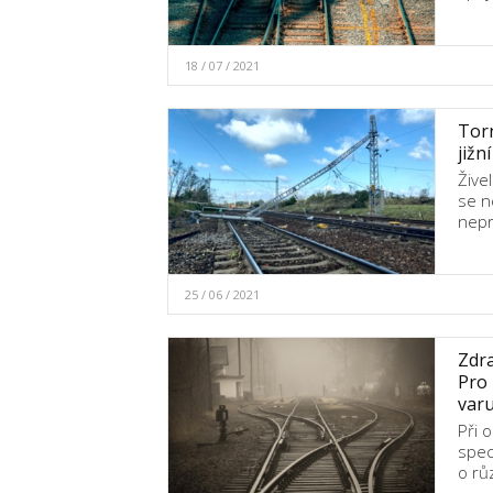
18 / 07 / 2021
Torn
jižn
Žive
se n
nep
25 / 06 / 2021
Zdra
Pro 
varu
Při 
spec
o rů