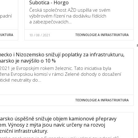
Subotica - Horgo
Česká společnost AŽD uspěla ve svém
ápadní
výběrovém řízení na dodávku řídících
a zabezpečovacích…
RUKTURA
10 / 08 / 2021
TECHNOLOGIE A INFRASTRUKTURA
cko i Nizozemsko snižují poplatky za infrastrukturu,
arsko je navýšilo o 10 %
2021 je Evropským rokem železnic. Tato iniciativa byla
žena Evropskou komisí v rámci Zelené dohody o dosažení
atické neutrality do…
TECHNOLOGIE A INFRASTRUKTURA
carsko úspěšně snižuje objem kamionové přepravy
m. Výnosy z mýta jsou navíc určeny na rozvoj
zniční infrastruktury.