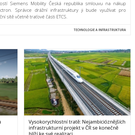
ostí Siemens Mobility Česká republika smlouvu na nákup
tron. Správce drážní infrastruktury ji bude využívat pro
ní sítě včetně traťové části ETCS.
TECHNOLOGIE A INFRASTRUKTURA
u
Vysokorychlostní tratě: Nejambicióznějších
infrastrukturní projekt v ČR se konečně
blíží ke své realizaci