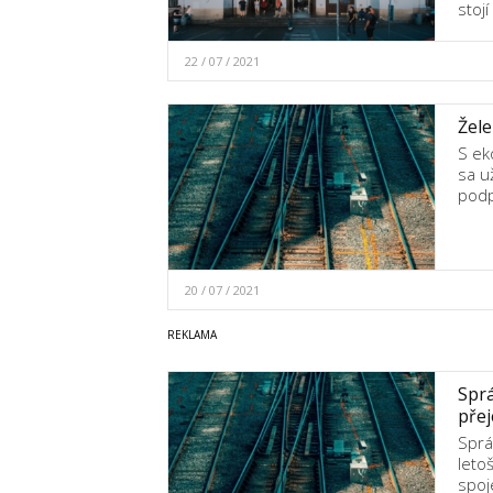
stoj
22 / 07 / 2021
Žele
S ek
sa u
podp
20 / 07 / 2021
Sprá
pře
Sprá
leto
spoj