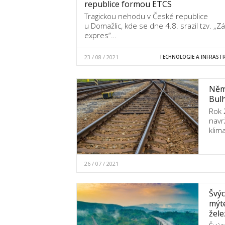
republice formou ETCS
Tragickou nehodu v České republice
u Domažlic, kde se dne 4.8. srazil tzv. „Z
expres“…
23 / 08 / 2021
TECHNOLOGIE A INFRAST
Něme
Bulh
Rok 
navr
klim
26 / 07 / 2021
Švý
mýte
žele