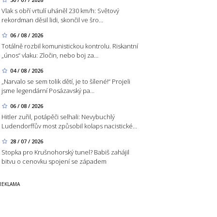
Vlak s obří vrtulí uháněl 230 km/h: Světový
rekordman děsil lidi, skončil ve šro…
06 / 08 / 2026
Totálně rozbil komunistickou kontrolu. Riskantní
„únos“ vlaku: Zločin, nebo boj za…
04 / 08 / 2026
„Narvalo se sem tolik dětí, je to šílené!“ Projeli
jsme legendární Posázavský pa…
06 / 08 / 2026
Hitler zuřil, potápěči selhali: Nevybuchlý
Ludendorffův most způsobil kolaps nacistické…
28 / 07 / 2026
Stopka pro Krušnohorský tunel? Babiš zahájil
bitvu o cenovku spojení se západem