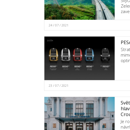
Švýc
Zele
zave
24 / 07 / 2021
PESA
Stra
mimo
opti
23 / 07 / 2021
Svět
hlav
Cro
Je r
návr