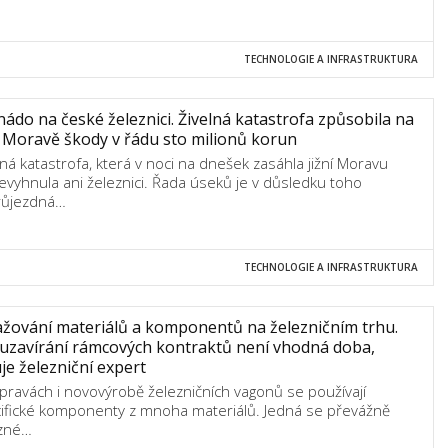
TECHNOLOGIE A INFRASTRUKTURA
ádo na české železnici. Živelná katastrofa způsobila na
í Moravě škody v řádu sto milionů korun
lná katastrofa, která v noci na dnešek zasáhla jižní Moravu
evyhnula ani železnici. Řada úseků je v důsledku toho
růjezdná…
TECHNOLOGIE A INFRASTRUKTURA
žování materiálů a komponentů na železničním trhu.
uzavírání rámcových kontraktů není vhodná doba,
je železniční expert
opravách i novovýrobě železničních vagonů se používají
ifické komponenty z mnoha materiálů. Jedná se převážně
zné…