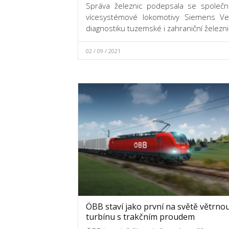
Správa železnic podepsala se společn
vícesystémové lokomotivy Siemens Vec
diagnostiku tuzemské i zahraniční železnič
02 / 09 / 2021
ÖBB staví jako první na světě větrno
turbínu s trakčním proudem