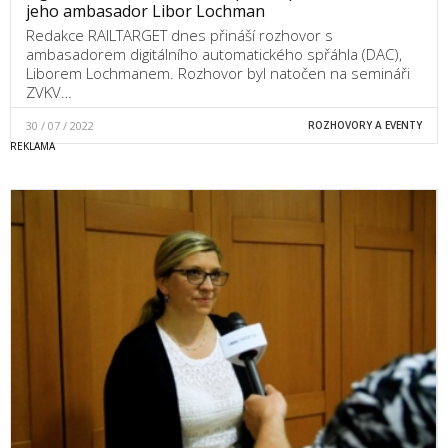
jeho ambasador Libor Lochman
Redakce RAILTARGET dnes přináší rozhovor s
ambasadorem digitálního automatického spřáhla (DAC),
Liborem Lochmanem. Rozhovor byl natočen na semináři
ZVKV…
30 / 07 / 2022
ROZHOVORY A EVENTY