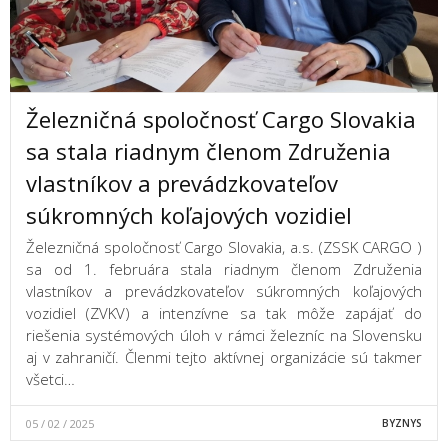
Železničná spoločnosť Cargo Slovakia
sa stala riadnym členom Združenia
vlastníkov a prevádzkovateľov
súkromných koľajových vozidiel
Železničná spoločnosť Cargo Slovakia, a.s. (ZSSK CARGO )
sa od 1. februára stala riadnym členom Združenia
vlastníkov a prevádzkovateľov súkromných koľajových
vozidiel (ZVKV) a intenzívne sa tak môže zapájať do
riešenia systémových úloh v rámci železníc na Slovensku
aj v zahraničí. Členmi tejto aktívnej organizácie sú takmer
všetci…
05 / 02 / 2025
BYZNYS