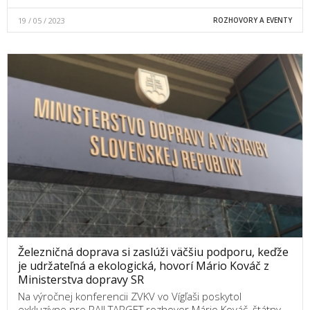
19 / 05 / 2023
ROZHOVORY A EVENTY
Železničná doprava si zaslúži väčšiu podporu, keďže
je udržateľná a ekologická, hovorí Mário Kováč z
Ministerstva dopravy SR
Na výročnej konferencii ZVKV vo Vígľaši poskytol
exkluzívne pre RAILTARGET rozhovor Mário Kováč, štátny…