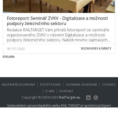
Fotoreport: Seminář ZVKV - Digitalizace a možnosti
podpory železničního sektoru
Redakce RAILTARGET Vám přináší fotoreport ze semináře
organizovaného ZVKV s názvem Digitalizace a možnosti
podpory železničního sektoru. Nabídl mnoho zajímavých…
18 / 07 / 2022
ROZHOVORY A EVENTY
|
|
|
NASTAVENÍ SOUKROMÍ
ETICKÝ KODEX
OCHRANA SOUKROMÍ
COOKIES
|
|
O NÁS
KONTAKT
Copyright © 2020-2026
RailTarget.eu
Vydavatelem zpravodajského webu RAIL TARGET je společnost
Expert
Publishing Group s.r.o.
.
Více informací na
www.expertpublishing.eu