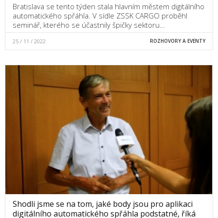
Bratislava se tento týden stala hlavním městem digitálního
automatického spřáhla. V sídle ZSSK CARGO proběhl
seminář, kterého se účastnily špičky sektoru…
25 / 11 / 2022
ROZHOVORY A EVENTY
Shodli jsme se na tom, jaké body jsou pro aplikaci
digitálního automatického spřáhla podstatné, říká