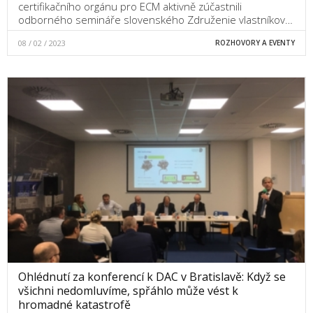
certifikačního orgánu pro ECM aktivně zúčastnili
odborného semináře slovenského Združenie vlastníkov…
08 / 02 / 2023
ROZHOVORY A EVENTY
Ohlédnutí za konferencí k DAC v Bratislavě: Když se
všichni nedomluvíme, spřáhlo může vést k
hromadné katastrofě