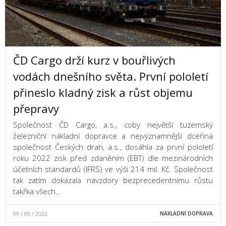
ČD Cargo drží kurz v bouřlivých
vodách dnešního světa. První pololetí
přineslo kladný zisk a růst objemu
přepravy
Společnost ČD Cargo, a.s., coby největší tuzemský
železniční nákladní dopravce a nejvýznamnější dceřiná
společnost Českých drah, a.s., dosáhla za první pololetí
roku 2022 zisk před zdaněním (EBT) dle mezinárodních
účetních standardů (IFRS) ve výši 214 mil. Kč. Společnost
tak zatím dokázala navzdory bezprecedentnímu růstu
takřka všech…
09 / 09 / 2022
NÁKLADNÍ DOPRAVA