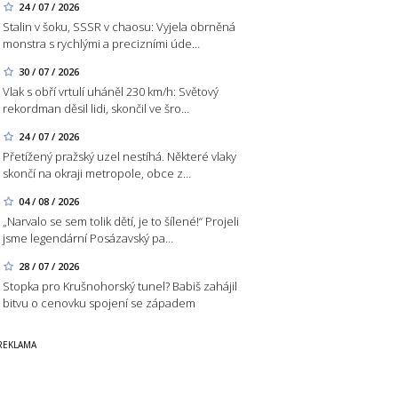
24 / 07 / 2026
Stalin v šoku, SSSR v chaosu: Vyjela obrněná
monstra s rychlými a precizními úde…
30 / 07 / 2026
Vlak s obří vrtulí uháněl 230 km/h: Světový
rekordman děsil lidi, skončil ve šro…
24 / 07 / 2026
Přetížený pražský uzel nestíhá. Některé vlaky
skončí na okraji metropole, obce z…
04 / 08 / 2026
„Narvalo se sem tolik dětí, je to šílené!“ Projeli
jsme legendární Posázavský pa…
28 / 07 / 2026
Stopka pro Krušnohorský tunel? Babiš zahájil
bitvu o cenovku spojení se západem