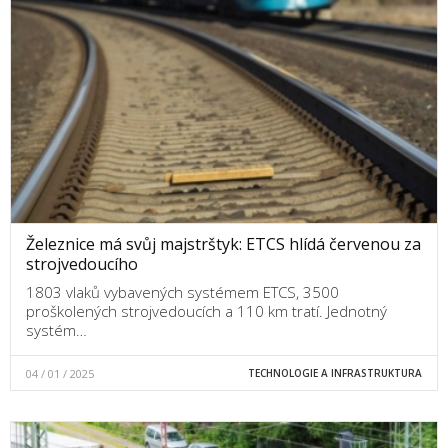
Železnice má svůj majstrštyk: ETCS hlídá červenou za
strojvedoucího
1803 vlaků vybavených systémem ETCS, 3500
proškolených strojvedoucích a 110 km tratí. Jednotný
systém…
04 / 01 / 2025
TECHNOLOGIE A INFRASTRUKTURA