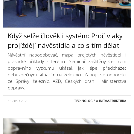
Když selže člověk i systém: Proč vlaky
projíždějí návěstidla a co s tím dělat
Návěstní napodobovač, mapa projetých návěstidel i
praktické příklady z terénu. Seminář zaštítěný Centrem
dopravního výzkumu ukázal, jak lépe předcházet
nebezpečným situacím na železnici. Zapojili se odborníci
ze Správy železnic, AŽD, Českých drah i Ministerstva
dopravy.
13 / 05 / 2025
TECHNOLOGIE A INFRASTRUKTURA