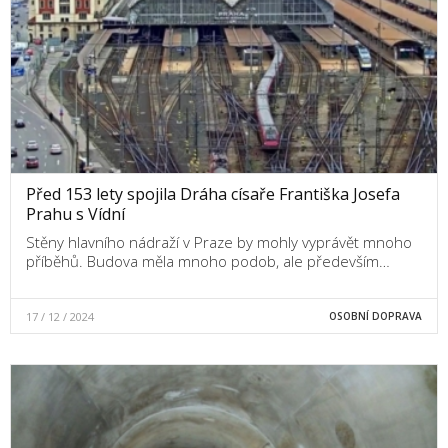
Před 153 lety spojila Dráha císaře Františka Josefa
Prahu s Vídní
Stěny hlavního nádraží v Praze by mohly vyprávět mnoho
příběhů. Budova měla mnoho podob, ale především…
17 / 12 / 2024
OSOBNÍ DOPRAVA