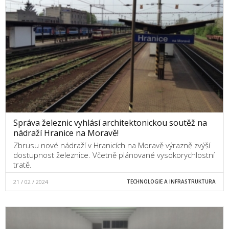
Správa železnic vyhlásí architektonickou soutěž na
nádraží Hranice na Moravě!
Zbrusu nové nádraží v Hranicích na Moravě výrazně zvýší
dostupnost železnice. Včetně plánované vysokorychlostní
tratě.
21 / 02 / 2024
TECHNOLOGIE A INFRASTRUKTURA