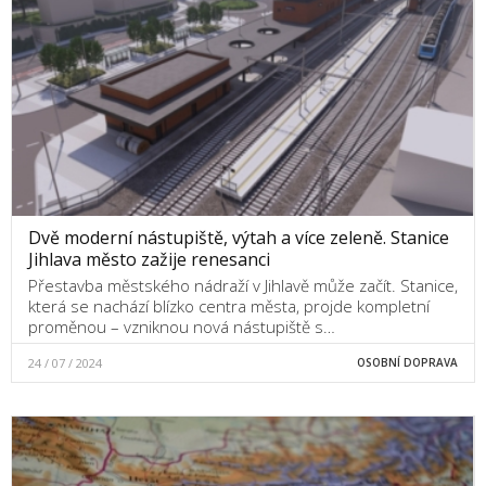
Dvě moderní nástupiště, výtah a více zeleně. Stanice
Jihlava město zažije renesanci
Přestavba městského nádraží v Jihlavě může začít. Stanice,
která se nachází blízko centra města, projde kompletní
proměnou – vzniknou nová nástupiště s…
24 / 07 / 2024
OSOBNÍ DOPRAVA