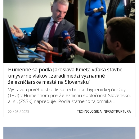
Humenné sa podľa Jaroslava Kmeťa vďaka stavbe
umyvárne vlakov „zaradí medzi významné
železničiarske mestá na Slovensku“
Výstavba prvého strediska technicko-hygienickej údržby
(THÚ) v Humennom pre Železničnú spoločnosť Slovensko,
a. s., (ZSSK) napreduje. Podľa štátneho tajomníka…
22 / 03 / 2023
TECHNOLOGIE A INFRASTRUKTURA