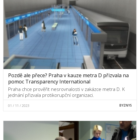
Pozdě ale přece? Praha v kauze metra D přizvala na
pomoc Transparency International
Praha chce prověřit nesrovnalosti v zakázce metra D. K
jednání přizvala protikorupční organizaci.
01 / 11 / 2023
BYZNYS