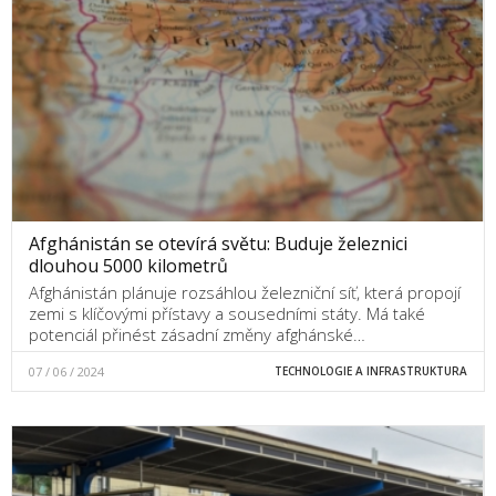
Afghánistán se otevírá světu: Buduje železnici
dlouhou 5000 kilometrů
Afghánistán plánuje rozsáhlou železniční síť, která propojí
zemi s klíčovými přístavy a sousedními státy. Má také
potenciál přinést zásadní změny afghánské…
07 / 06 / 2024
TECHNOLOGIE A INFRASTRUKTURA