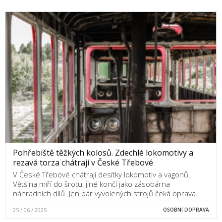
Pohřebiště těžkých kolosů. Zdechlé lokomotivy a
rezavá torza chátrají v České Třebové
V České Třebové chátrají desítky lokomotiv a vagonů.
Většina míří do šrotu, jiné končí jako zásobárna
náhradních dílů. Jen pár vyvolených strojů čeká oprava…
25 / 06 / 2025
OSOBNÍ DOPRAVA