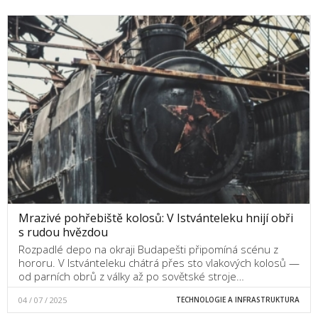
Mrazivé pohřebiště kolosů: V Istvánteleku hnijí obři
s rudou hvězdou
Rozpadlé depo na okraji Budapešti připomíná scénu z
hororu. V Istvánteleku chátrá přes sto vlakových kolosů —
od parních obrů z války až po sovětské stroje…
04 / 07 / 2025
TECHNOLOGIE A INFRASTRUKTURA