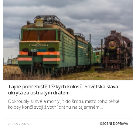
Tajné pohřebiště těžkých kolosů. Sovětská sláva
ukrytá za ostnatým drátem
Odkroutily si své a mohly jít do šrotu, místo toho těžké
kolosy končí svoji životní dráhu na tajemném…
21 / 09 / 2025
OSOBNÍ DOPRAVA