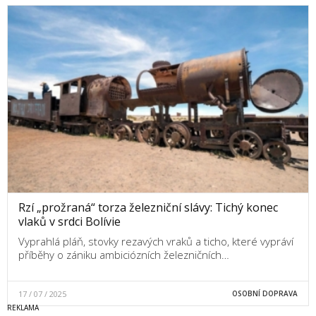
Rzí „prožraná“ torza železniční slávy: Tichý konec
vlaků v srdci Bolívie
Vyprahlá pláň, stovky rezavých vraků a ticho, které vypráví
příběhy o zániku ambiciózních železničních…
17 / 07 / 2025
OSOBNÍ DOPRAVA