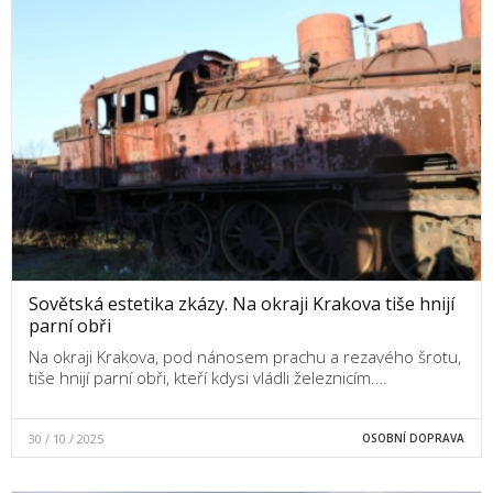
Sovětská estetika zkázy. Na okraji Krakova tiše hnijí
parní obři
Na okraji Krakova, pod nánosem prachu a rezavého šrotu,
tiše hnijí parní obři, kteří kdysi vládli železnicím.…
30 / 10 / 2025
OSOBNÍ DOPRAVA