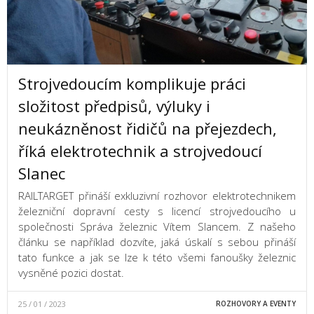
Strojvedoucím komplikuje práci
složitost předpisů, výluky i
neukázněnost řidičů na přejezdech,
říká elektrotechnik a strojvedoucí
Slanec
RAILTARGET přináší exkluzivní rozhovor elektrotechnikem
železniční dopravní cesty s licencí strojvedoucího u
společnosti Správa železnic Vítem Slancem. Z našeho
článku se například dozvíte, jaká úskalí s sebou přináší
tato funkce a jak se lze k této všemi fanoušky železnic
vysněné pozici dostat.
25 / 01 / 2023
ROZHOVORY A EVENTY