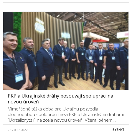
PKP a Ukrajinské dráhy posouvají spolupráci na
novou úroveň
Mimořádně těžká doba pro Ukrajinu pozvedla
dlouhodobou spolupráci mezi PKP a Ukrajinskými dráhami
(Ukrzaliznytsií) na zcela novou úroveň. Včera, během…
22 / 09 / 2022
BYZNYS