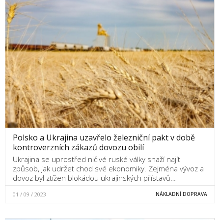
Polsko a Ukrajina uzavřelo železniční pakt v době
kontroverzních zákazů dovozu obilí
Ukrajina se uprostřed ničivé ruské války snaží najít
způsob, jak udržet chod své ekonomiky. Zejména vývoz a
dovoz byl ztížen blokádou ukrajinských přístavů…
01 / 09 / 2023
NÁKLADNÍ DOPRAVA