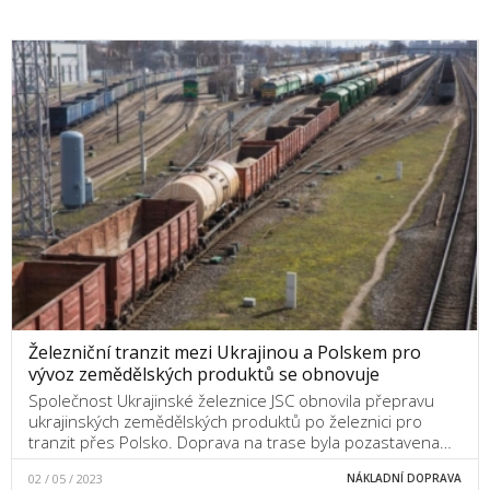
Železniční tranzit mezi Ukrajinou a Polskem pro
vývoz zemědělských produktů se obnovuje
Společnost Ukrajinské železnice JSC obnovila přepravu
ukrajinských zemědělských produktů po železnici pro
tranzit přes Polsko. Doprava na trase byla pozastavena…
02 / 05 / 2023
NÁKLADNÍ DOPRAVA