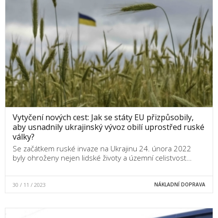
Vytyčení nových cest: Jak se státy EU přizpůsobily,
aby usnadnily ukrajinský vývoz obilí uprostřed ruské
války?
Se začátkem ruské invaze na Ukrajinu 24. února 2022
byly ohroženy nejen lidské životy a územní celistvost…
30 / 11 / 2023
NÁKLADNÍ DOPRAVA