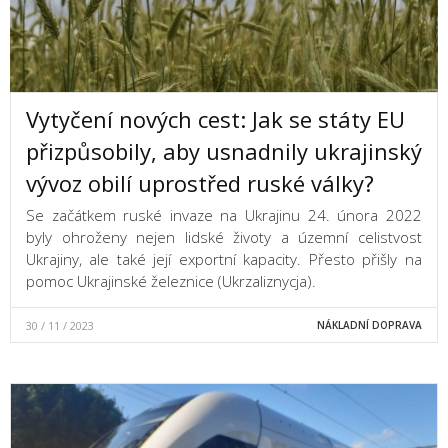
Vytyčení nových cest: Jak se státy EU
přizpůsobily, aby usnadnily ukrajinský
vývoz obilí uprostřed ruské války?
Se začátkem ruské invaze na Ukrajinu 24. února 2022
byly ohroženy nejen lidské životy a územní celistvost
Ukrajiny, ale také její exportní kapacity. Přesto přišly na
pomoc Ukrajinské železnice (Ukrzaliznycja).
30 / 11 / 2023
NÁKLADNÍ DOPRAVA