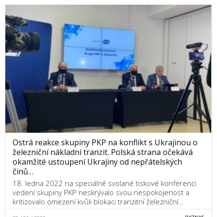
Ostrá reakce skupiny PKP na konflikt s Ukrajinou o
železniční nákladní tranzit. Polská strana očekává
okamžité ustoupení Ukrajiny od nepřátelských
činů…
18. ledna 2022 na speciálně svolané tiskové konferenci
vedení skupiny PKP neskrývalo svou nespokojenost a
kritizovalo omezení kvůli blokaci tranzitní železniční…