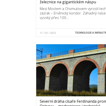
železnice na gigantickém náspu
Mezi Mostem a Chomutovem vyrostl tech
zázrak – Ervěnický koridor. Záhadný náse
vysoký přes 100…
11 / 03 / 2025
TECHNOLOGIE A INFRAST
Severní dráha císaře Ferdinanda pro
Ostravu – modernizace i technické