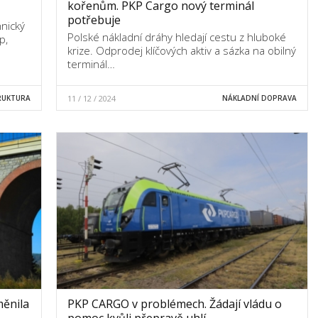
kořenům. PKP Cargo nový terminál
potřebuje
nický
Polské nákladní dráhy hledají cestu z hluboké
p,
krize. Odprodej klíčových aktiv a sázka na obilný
terminál…
RUKTURA
11 / 12 / 2024
NÁKLADNÍ DOPRAVA
měnila
PKP CARGO v problémech. Žádají vládu o
pomoc kvůli přepravě uhlí