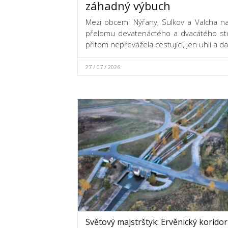
záhadný výbuch
Mezi obcemi Nýřany, Sulkov a Valcha na
přelomu devatenáctého a dvacátého stol
přitom nepřevážela cestující, jen uhlí a dal
27 / 07 / 2026
Světový majstrštyk: Ervěnický koridor