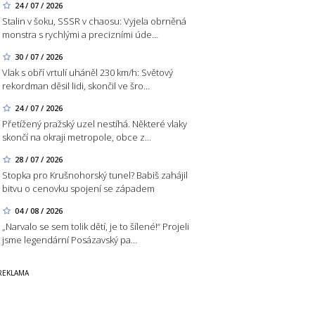
24 / 07 / 2026
Stalin v šoku, SSSR v chaosu: Vyjela obrněná
monstra s rychlými a precizními úde…
30 / 07 / 2026
Vlak s obří vrtulí uháněl 230 km/h: Světový
rekordman děsil lidi, skončil ve šro…
24 / 07 / 2026
Přetížený pražský uzel nestíhá. Některé vlaky
skončí na okraji metropole, obce z…
28 / 07 / 2026
Stopka pro Krušnohorský tunel? Babiš zahájil
bitvu o cenovku spojení se západem
04 / 08 / 2026
„Narvalo se sem tolik dětí, je to šílené!“ Projeli
jsme legendární Posázavský pa…