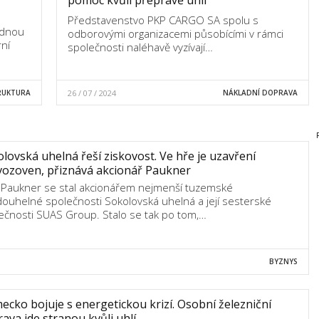
Představenstvo PKP CARGO SA spolu s
ednou
odborovými organizacemi působícími v rámci
rní
společnosti naléhavě vyzívají…
RUKTURA
26 / 07 / 2024
NÁKLADNÍ DOPRAVA
lovská uhelná řeší ziskovost. Ve hře je uzavření
vozoven, přiznává akcionář Paukner
 Paukner se stal akcionářem nejmenší tuzemské
ouhelné společnosti Sokolovská uhelná a její sesterské
ečnosti SUAS Group. Stalo se tak po tom,…
BYZNYS
cko bojuje s energetickou krizí. Osobní železniční
ava jde stranou kvůli uhlí