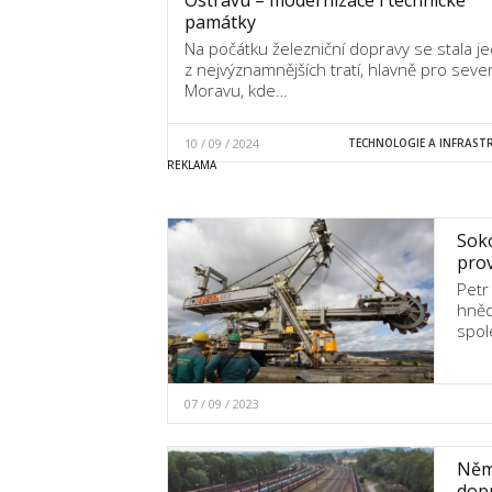
památky
Na počátku železniční dopravy se stala j
z nejvýznamnějších tratí, hlavně pro seve
Moravu, kde…
10 / 09 / 2024
TECHNOLOGIE A INFRAST
Soko
pro
Petr
hněd
spol
07 / 09 / 2023
Něme
dopr