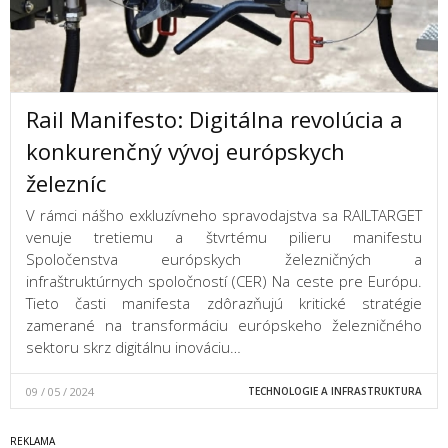
Rail Manifesto: Digitálna revolúcia a
konkurenčný vývoj európskych
železníc
V rámci nášho exkluzívneho spravodajstva sa RAILTARGET
venuje tretiemu a štvrtému pilieru manifestu
Spoločenstva európskych železničných a
infraštruktúrnych spoločností (CER) Na ceste pre Európu.
Tieto časti manifesta zdôrazňujú kritické stratégie
zamerané na transformáciu európskeho železničného
sektoru skrz digitálnu inováciu…
09 / 05 / 2024
TECHNOLOGIE A INFRASTRUKTURA