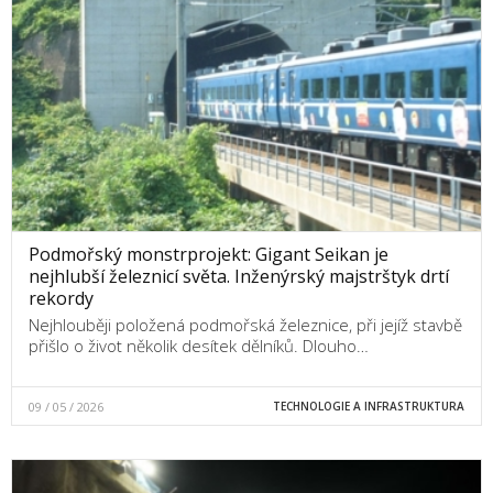
Podmořský monstrprojekt: Gigant Seikan je
nejhlubší železnicí světa. Inženýrský majstrštyk drtí
rekordy
Nejhlouběji položená podmořská železnice, při jejíž stavbě
přišlo o život několik desítek dělníků. Dlouho…
09 / 05 / 2026
TECHNOLOGIE A INFRASTRUKTURA