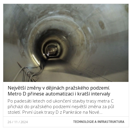
Největší změny v dějinách pražského podzemí.
Metro D přinese automatizaci i kratší intervaly
Po padesáti letech od ukončení stavby trasy metra C
přichází do pražského podzemí největší změna za půl
století. První úsek trasy D z Pankráce na Nové…
26 / 11 / 2024
TECHNOLOGIE A INFRASTRUKTURA