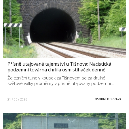
Přísně utajované tajemství u Tišnova: Nacistická
podzemní továrna chrlila osm stíhaček denně
Železniční tunely kousek za Tišnovem se za druhé
světové války proměnily v přísně utajovaný podzemní…
21 / 05 / 2026
OSOBNÍ DOPRAVA