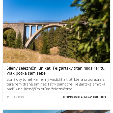
Šílený železniční unikát. Telgártský titán hlídá raritu.
Vlak potká sám sebe
Spirálový tunel, kamenný viadukt a trať, která si poradila s
terénem drsnějším než Tatry samotné. Telgártská smyčka
patří k nejšílenějším dílům železničního…
23 / 12 / 2025
TECHNOLOGIE A INFRASTRUKTURA