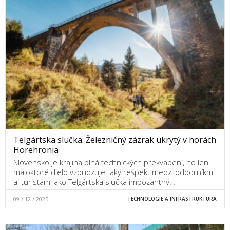
Telgártska slučka: Železničný zázrak ukrytý v horách
Horehronia
Slovensko je krajina plná technických prekvapení, no len
máloktoré dielo vzbudzuje taký rešpekt medzi odborníkmi
aj turistami ako Telgártska slučka impozantný…
09 / 12 / 2025
TECHNOLOGIE A INFRASTRUKTURA