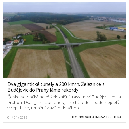
Dva gigantické tunely a 200 km/h. Železnice z
Budějovic do Prahy láme rekordy
Česko se dočká nové železniční trasy mezi Budějovicemi a
Prahou. Dva gigantické tunely, z nichž jeden bude nejdelší
v republice, umožní vlakům dosáhnout…
01 / 04 / 2025
TECHNOLOGIE A INFRASTRUKTURA