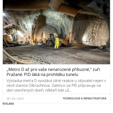
„Metro D až pro vaše nenarozené příbuzné,“ zuří
Pražané. PID láká na prohlídku tunelu
Výstavba metra D vyvolává silné reakce u obyvatel nejen v
okolí stanice Olbrachtova. Zatímco se PID připravuje na
den otevřených dveří, někteří lidé už…
28 / 04 / 2025
TECHNOLOGIE A INFRASTRUKTURA