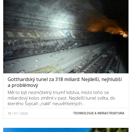
Gotthardský tunel za 318 miliard: Nejdelší, nejhlubší
a problémový
Měl to být nezničitelný triumf lidstva, místo toho se
miliardový kolos změnil v past. Nejdelší tunel světa, do
kterého Švýcaři „nalili“ neuvěřitelných…
18 / 01 / 2026
TECHNOLOGIE A INFRASTRUKTURA