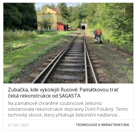
Zubačka, kde vykolejili Rusové: Památkovou trať
čeká rekonstrukce od SAGASTA
Na památkově chráněné ozubnicové železnici
odstartovala rekonstrukce dopravny Dolní Polubný. Tento
technický skvost, který přitahuje železniční nadšence…
27 / 03 / 2025
TECHNOLOGIE A INFRASTRUKTURA