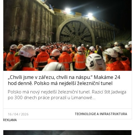
„Chvíli jsme v zářezu, chvíli na náspu.“ Makáme 24
hod denně. Polsko má nejdelší železniční tunel
Polsko má nový nejdelší železniční tunel. Razicí štít Jadwiga
po 300 dnech práce prorazil u Limanowé…
16 / 04 / 2026
TECHNOLOGIE A INFRASTRUKTURA