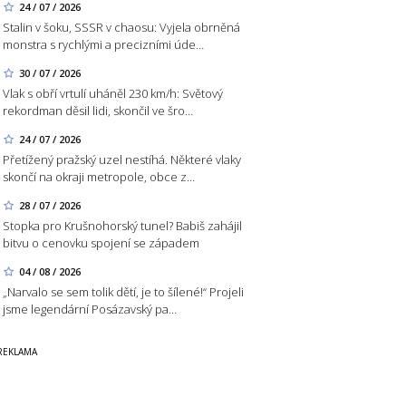
24 / 07 / 2026
Stalin v šoku, SSSR v chaosu: Vyjela obrněná
monstra s rychlými a precizními úde…
30 / 07 / 2026
Vlak s obří vrtulí uháněl 230 km/h: Světový
rekordman děsil lidi, skončil ve šro…
24 / 07 / 2026
Přetížený pražský uzel nestíhá. Některé vlaky
skončí na okraji metropole, obce z…
28 / 07 / 2026
Stopka pro Krušnohorský tunel? Babiš zahájil
bitvu o cenovku spojení se západem
04 / 08 / 2026
„Narvalo se sem tolik dětí, je to šílené!“ Projeli
jsme legendární Posázavský pa…