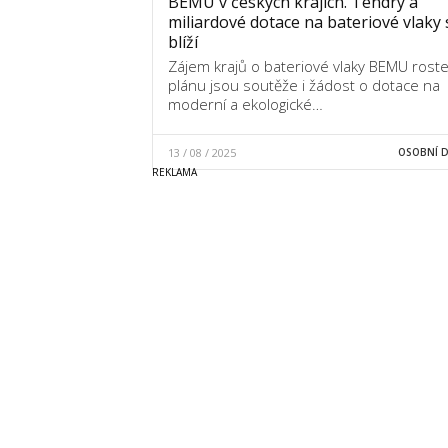
BEMU v českých krajích. Tendry a
miliardové dotace na bateriové vlaky 
blíží
Zájem krajů o bateriové vlaky BEMU roste
plánu jsou soutěže i žádost o dotace na
moderní a ekologické…
13 / 08 / 2025
OSOBNÍ 