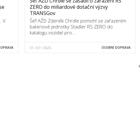
Šéf AŽD Chrdle se zasadil o zařazení RS
se
ZERO do miliardové dotační výzvy
TRANSGov
. V
Šéf AŽD Zdeněk Chrdle pomohl se zařazením
bateriové jednotky Stadler RS ZERO do
katalogu vozidel pro…
DOPRAVA
31 / 07 / 2025
OSOBNÍ DOPRAVA