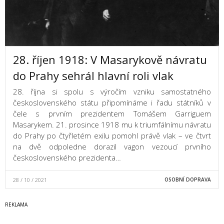
28. říjen 1918: V Masarykově návratu
do Prahy sehrál hlavní roli vlak
28. října si spolu s výročím vzniku samostatného
československého státu připomínáme i řadu státníků v
čele s prvním prezidentem Tomášem Garriguem
Masarykem. 21. prosince 1918 mu k triumfálnímu návratu
do Prahy po čtyřletém exilu pomohl právě vlak – ve čtvrt
na dvě odpoledne dorazil vagon vezoucí prvního
československého prezidenta…
28 / 10 / 2021
OSOBNÍ DOPRAVA