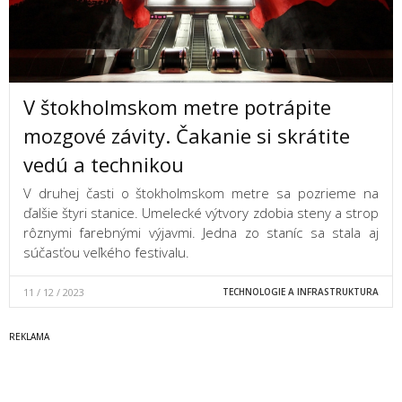
V štokholmskom metre potrápite
mozgové závity. Čakanie si skrátite
vedú a technikou
V druhej časti o štokholmskom metre sa pozrieme na
ďalšie štyri stanice. Umelecké výtvory zdobia steny a strop
rôznymi farebnými výjavmi. Jedna zo staníc sa stala aj
súčasťou veľkého festivalu.
11 / 12 / 2023
TECHNOLOGIE A INFRASTRUKTURA